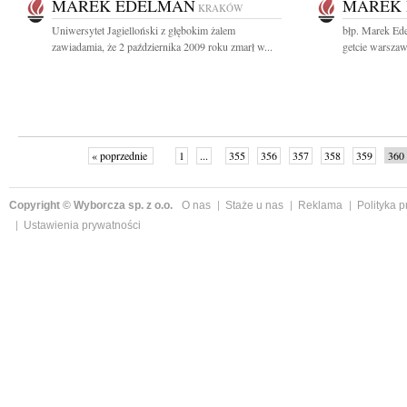
MAREK EDELMAN
MAREK
KRAKÓW
Uniwersytet Jagielloński z głębokim żalem
błp. Marek Ed
zawiadamia, że 2 października 2009 roku zmarł w...
getcie warszaw
« poprzednie
1
...
355
356
357
358
359
360
Copyright © Wyborcza sp. z o.o.
O nas
Staże u nas
Reklama
Polityka 
Ustawienia prywatności