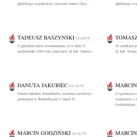
głębokiego współczucia z powodu śmierci Ojca...
głębokiego wsp
TADEUSZ BASZYŃSKI
TOMASZ
KRAKÓW
Z głębokim żalem zawiadamiamy, że w dniu 15
Ze smutkiem pr
października 2009 roku zmarł prof. dr hab. Tadeusz...
dr. hab. Toma
DANUTA JAKUBIEC
MARCIN
KRAKÓW
Danuta Jakubiec dziennikarka, uczennica polskiego
Z ogromnym sm
gimnazjum w Balatonboglár w latach II...
wiadomość o śm
Godzińskiego..
MARCIN GODZIŃSKI
MARCIN
KRAKÓW