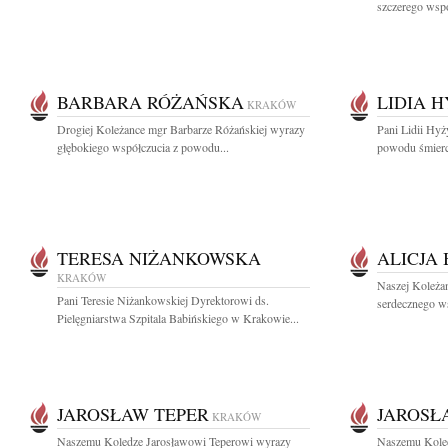
szczerego wspó
BARBARA RÓŻAŃSKA
LIDIA 
KRAKÓW
Drogiej Koleżance mgr Barbarze Różańskiej wyrazy
Pani Lidii Hyż
głębokiego współczucia z powodu...
powodu śmierci
TERESA NIŻANKOWSKA
ALICJA
KRAKÓW
Naszej Koleżan
Pani Teresie Niżankowskiej Dyrektorowi ds.
serdecznego ws
Pielęgniarstwa Szpitala Babińskiego w Krakowie...
JAROSŁAW TEPER
JAROSŁ
KRAKÓW
Naszemu Koledze Jarosławowi Teperowi wyrazy
Naszemu Koled