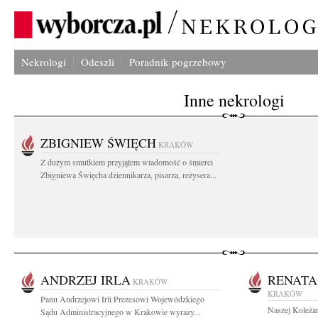
Nekrologi
Odeszli
Poradnik pogrzebowy
Inne nekrologi
ZBIGNIEW ŚWIĘCH
KRAKÓW
Z dużym smutkiem przyjąłem wiadomość o śmierci
Zbigniewa Święcha dziennikarza, pisarza, reżysera...
ANDRZEJ IRLA
RENATA
KRAKÓW
KRAKÓW
Panu Andrzejowi Irli Prezesowi Wojewódzkiego
Naszej Koleżan
Sądu Administracyjnego w Krakowie wyrazy...