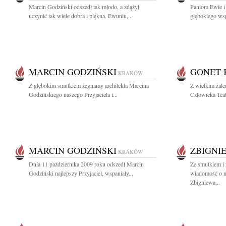
Marcin Godziński odszedł tak młodo, a zdążył
Paniom Ewie i 
uczynić tak wiele dobra i piękna. Ewuniu,...
głębokiego wsp
MARCIN GODZIŃSKI
GONET 
KRAKÓW
Z głębokim smutkiem żegnamy architekta Marcina
Z wielkim żal
Godzińskiego naszego Przyjaciela i...
Człowieka Teatr
MARCIN GODZIŃSKI
ZBIGNI
KRAKÓW
Dnia 11 października 2009 roku odszedł Marcin
Ze smutkiem i 
Godziński najlepszy Przyjaciel, wspaniały...
wiadomość o n
Zbigniewa...