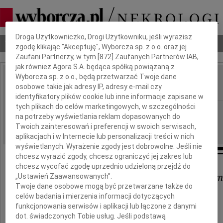
Dbamy o Twoją prywatność
Droga Użytkowniczko, Drogi Użytkowniku, jeśli wyrazisz
Nekrologi
Odeszli
Poradnik pogrzebowy
zgodę klikając "Akceptuję", Wyborcza sp. z o.o. oraz jej
Zaufani Partnerzy, w tym [
872
] Zaufanych Partnerów IAB,
jak również Agora S.A. będąca spółką powiązaną z
Wyborcza sp. z o.o., będą przetwarzać Twoje dane
Barbara Piotrowska
osobowe takie jak adresy IP, adresy e-mail czy
IMIĘ I NAZWISKO:
identyfikatory plików cookie lub inne informacje zapisane w
tych plikach do celów marketingowych, w szczególności
Kraków
REGION:
na potrzeby wyświetlania reklam dopasowanych do
25.01.2010
DATA EMISJI:
Twoich zainteresowań i preferencji w swoich serwisach,
aplikacjach i w Internecie lub personalizacji treści w nich
wyświetlanych. Wyrażenie zgody jest dobrowolne. Jeśli nie
chcesz wyrazić zgody, chcesz ograniczyć jej zakres lub
chcesz wycofać zgodę uprzednio udzieloną przejdź do
Krzyśkowi i Weronice z Dziećm
„Ustawień Zaawansowanych”.
Twoje dane osobowe mogą być przetwarzane także do
celów badania i mierzenia informacji dotyczących
składamy
funkcjonowania serwisów i aplikacji lub łączone z danymi
dot. świadczonych Tobie usług. Jeśli podstawą
wyrazy współczucia po odejściu