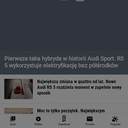
Pierwsza taka hybryda w historii Audi Sport. RS
5 wykorzystuje elektryfikację bez półśrodków
Największa zmiana w quattro od lat. Nowe
Audi RS 5 rozdziela moment w zupełnie nowy
sposób
Moc to tylko początek. Największym
osiągnięciem nowego Audi RS 5 może być
prowadzenie
Czy rasowy model RS może być hybrydą plug-
in? Nowe RS 5 odpowiada jednoznacznie
MOTORYZACJA
Quiz
Wideo
Gazeta.pl
Poczta
Pogoda