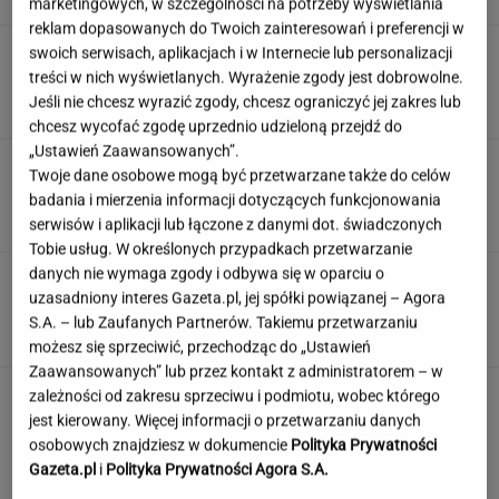
marketingowych, w szczególności na potrzeby wyświetlania
reklam dopasowanych do Twoich zainteresowań i preferencji w
Trump skomentował negocjacje ws.wojny w
swoich serwisach, aplikacjach i w Internecie lub personalizacji
Ukrainie. "Są już pewne postępy"
treści w nich wyświetlanych. Wyrażenie zgody jest dobrowolne.
Jeśli nie chcesz wyrazić zgody, chcesz ograniczyć jej zakres lub
chcesz wycofać zgodę uprzednio udzieloną przejdź do
„Ustawień Zaawansowanych”.
Księżniczka musi iść do wojska. Tyle czasu
Twoje dane osobowe mogą być przetwarzane także do celów
spędzi w armii
badania i mierzenia informacji dotyczących funkcjonowania
serwisów i aplikacji lub łączone z danymi dot. świadczonych
Tobie usług. W określonych przypadkach przetwarzanie
danych nie wymaga zgody i odbywa się w oparciu o
Urzędnicy pukają do domów. Chcą paragonów
uzasadniony interes Gazeta.pl, jej spółki powiązanej – Agora
MATERIAŁ PROMOCYJNY
S.A. – lub Zaufanych Partnerów. Takiemu przetwarzaniu
możesz się sprzeciwić, przechodząc do „Ustawień
Zaawansowanych” lub przez kontakt z administratorem – w
zależności od zakresu sprzeciwu i podmiotu, wobec którego
jest kierowany. Więcej informacji o przetwarzaniu danych
osobowych znajdziesz w dokumencie
Polityka Prywatności
Gazeta.pl
i
Polityka Prywatności Agora S.A.