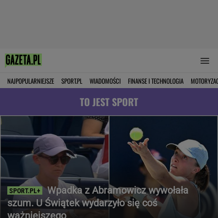
NAJPOPULARNIEJSZE
SPORT.PL
WIADOMOŚCI
FINANSE I TECHNOLOGIA
MOTORYZA
TO JEST SPORT
Wpadka z Abramowicz wywołała
szum. U Świątek wydarzyło się coś
ważniejszego