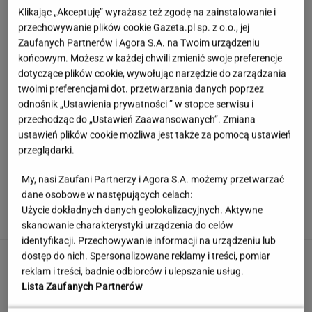
Klikając „Akceptuję” wyrażasz też zgodę na zainstalowanie i
przechowywanie plików cookie Gazeta.pl sp. z o.o., jej
Zaufanych Partnerów i Agora S.A. na Twoim urządzeniu
końcowym. Możesz w każdej chwili zmienić swoje preferencje
dotyczące plików cookie, wywołując narzędzie do zarządzania
twoimi preferencjami dot. przetwarzania danych poprzez
odnośnik „Ustawienia prywatności ” w stopce serwisu i
przechodząc do „Ustawień Zaawansowanych”. Zmiana
ustawień plików cookie możliwa jest także za pomocą ustawień
przeglądarki.
My, nasi Zaufani Partnerzy i Agora S.A. możemy przetwarzać
Córka Cruise'a i Holmes zagrała w teatrze.
dane osobowe w następujących celach:
Tyle osób przyszło na jej występ
Użycie dokładnych danych geolokalizacyjnych. Aktywne
skanowanie charakterystyki urządzenia do celów
identyfikacji. Przechowywanie informacji na urządzeniu lub
Rekord padł w niewielkim stawie. Taki okaz
dostęp do nich. Spersonalizowane reklamy i treści, pomiar
trafia się bardzo rzadko
reklam i treści, badnie odbiorców i ulepszanie usług.
Lista Zaufanych Partnerów