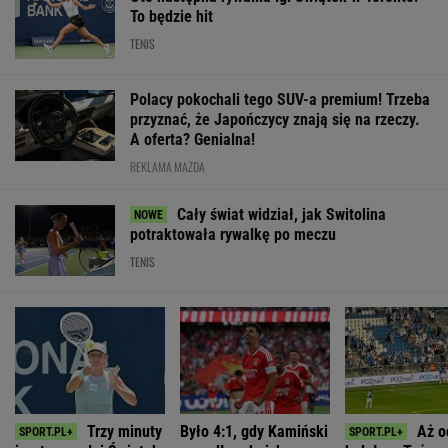
To będzie hit
TENIS
Polacy pokochali tego SUV-a premium! Trzeba
przyznać, że Japończycy znają się na rzeczy.
A oferta? Genialna!
REKLAMA MAZDA
Cały świat widział, jak Switolina
potraktowała rywalkę po meczu
TENIS
Trzy minuty
Było 4:1, gdy Kamiński
Aż o