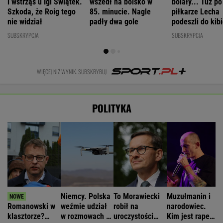
i wstrząs u Igi Świątek.
wszedł na boisko w
bolały... Tuż p
Szkoda, że Roig tego
85. minucie. Nagle
piłkarze Lecha
nie widział
padły dwa gole
podeszli do kib
"Słuchajcie!"
SUBSKRYPCJA
SUBSKRYPCJA
WIĘCEJ NIŻ WYNIK. SUBSKRYBUJ
POLITYKA
Niemcy. Polska
To Morawiecki
Muzułmanin i
Romanowski w
weźmie udział
robił na
narodowiec.
klasztorze?
w rozmowach o
uroczystości
Kim jest raper,