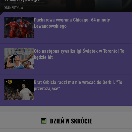
SUBSKRYPCJA
Pucharowa wygrana Chicago. 64 minuty
Lewandowskiego
Oto następna rywalka Igi Świątek w Toronto! To
będzie hit
Brat Grbicia radzi mu nie wracać do Serbii. "To
przerażające"
DZIEŃ W SKRÓCIE