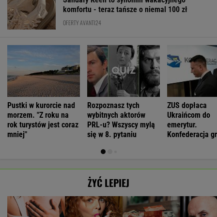
komfortu - teraz tańsze o niemal 100 zł
OFERTY AVANTI24
Pustki w kurorcie nad
Rozpoznasz tych
ZUS dopłaca
morzem. "Z roku na
wybitnych aktorów
Ukraińcom do
rok turystów jest coraz
PRL-u? Wszyscy mylą
emerytur.
mniej"
się w 8. pytaniu
Konfederacja gr
ale zapomina o
rzeczy
ŻYĆ LEPIEJ