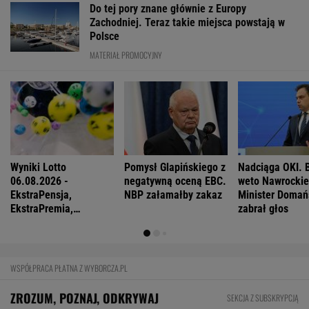
Do tej pory znane głównie z Europy
Zachodniej. Teraz takie miejsca powstają w
Polsce
MATERIAŁ PROMOCYJNY
Wyniki Lotto
Pomysł Glapińskiego z
Nadciąga OKI. 
06.08.2026 -
negatywną oceną EBC.
weto Nawrocki
EkstraPensja,
NBP załamałby zakaz
Minister Domań
EkstraPremia,
zabrał głos
Kaskada, Lotto,
LottoPlus, MiniLotto,
MultiMulti
WSPÓŁPRACA PŁATNA Z WYBORCZA.PL
ZROZUM, POZNAJ, ODKRYWAJ
SEKCJA Z SUBSKRYPCJĄ