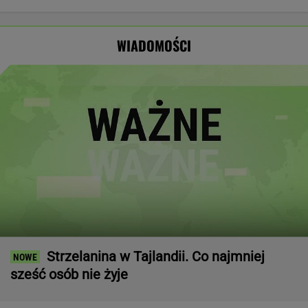
Opus Dei:
zagrożeniach
Nawrockiego.
który wystąpił
Członkowie są
Jest nagranie.
przed
wiernymi
"Skandal"
Nawrockim?
WIADOMOŚCI
świeckimi
Strzelanina w Tajlandii. Co najmniej
sześć osób nie żyje