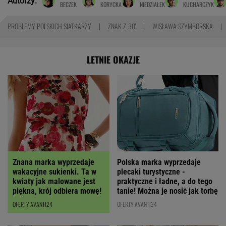
Autorzy:
BECZEK
KORYCKA
NIEDZIAŁEK
KUCHARCZYK
PROBLEMY POLSKICH SIATKARZY
ZNAK Z '30'
WISŁAWA SZYMBORSKA
LETNIE OKAZJE
Polska marka wyprzedaje
Znana marka wyprzedaje
plecaki turystyczne -
wakacyjne sukienki. Ta w
praktyczne i ładne, a do tego
kwiaty jak malowane jest
tanie! Można je nosić jak torbę
piękna, krój odbiera mowę!
OFERTY AVANTI24
OFERTY AVANTI24