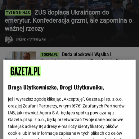
ZUS dopłaca Ukraińcom do
emerytur. Konfederacja grzmi, ale zapomina o
ważnej rzeczy
LESZEK KOSTRZEWSKI
Duda ułaskawił Wąsika i
Kamińskiego, jego nie. "Skazał mnie Pan na
karę śmierci"
Droga Użytkowniczko, Drogi Użytkowniku,
Znów przyczepili się do
Lewandowskiej. Aż trudno mi uwierzyć, o co
poszło
jeśli wyrazisz zgodę klikając „Akceptuję”, Gazeta.pl sp. z o.o.
oraz jej Zaufani Partnerzy, w tym [
676
] Zaufanych Partnerów
KINGA MOLENDA
IAB, jak również Agora S.A. będąca spółką powiązaną z
Gazeta.pl sp. z o.o., będą przetwarzać Twoje dane osobowe
Jamy karne, pobicia. Ukraina
takie jak adresy IP, adresy e-mail czy identyfikatory plików
ma problem z jednostką
cookie lub inne informacje zapisane w tych plikach do celów
SUBSKRYPCJA