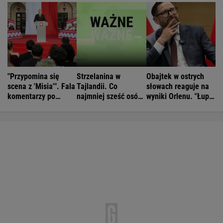
"Przypomina się
Strzelanina w
Obajtek w ostrych
scena z 'Misia'". Fala
Tajlandii. Co
słowach reaguje na
komentarzy po
najmniej sześć osób
wyniki Orlenu. "Łupi
rocznicy
nie żyje
kierowców"
Nawrockiego