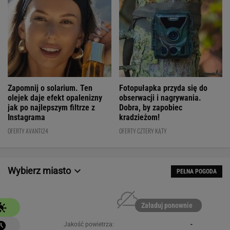
Fotopułapka przyda się do
Zapomnij o solarium. Ten
obserwacji i nagrywania.
olejek daje efekt opalenizny
Dobra, by zapobiec
jak po najlepszym filtrze z
kradzieżom!
Instagrama
OFERTY CZTERY KĄTY
OFERTY AVANTI24
Wybierz miasto
PEŁNA POGODA
Załaduj ponownie
Jakość powietrza:
-