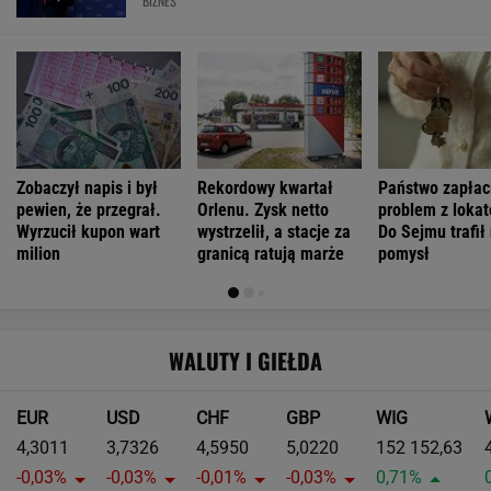
BIZNES
Zobaczył napis i był
Rekordowy kwartał
Państwo zapłac
pewien, że przegrał.
Orlenu. Zysk netto
problem z loka
Wyrzucił kupon wart
wystrzelił, a stacje za
Do Sejmu trafił
milion
granicą ratują marże
pomysł
WALUTY I GIEŁDA
EUR
USD
CHF
GBP
WIG
4,3011
3,7326
4,5950
5,0220
152 152,63
-0,03%
-0,03%
-0,01%
-0,03%
0,71%