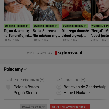
To, co działo się
Basia Starecka:
Dlaczego dorosłe
"Nergal": M
na Teneryfie, mi
Nie miałam siły
dzieci zrywają
faceci jest
SUBSKRYPCJA
SUBSKRYPCJA
SUBSKRYPCJA
SUBSKRYPCJA
się należało. Nie
chodzić do szkoły,
kontakt z
z natury
myślałam, że to
bo byłam głodna
rodzicami?
niepełnosp
złe
emocjonaln
WSPÓŁPRACA PŁATNA Z
Polecamy
Dziś 16:00 • Piłka nożna (M)
Dziś 18:00 • Tenis (M)
Polonia Bytom
-
Botic van de Zandschulp
Pogoń Siedlce
-
Hubert Hurkacz
POKAŻ TRWAJĄCE
WIĘCEJ NA
WYNIKI.SPORT.PL