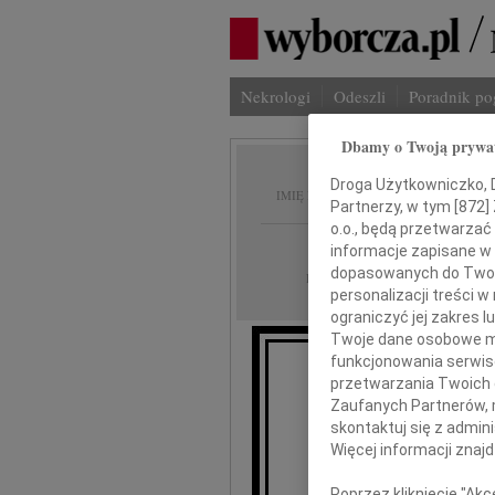
Nekrologi
Odeszli
Poradnik p
Dbamy o Twoją prywa
Bogdan
Droga Użytkowniczko, Dr
IMIĘ I NAZWISKO:
Partnerzy, w tym [
872
]
o.o., będą przetwarzać 
Kraków
REGION:
informacje zapisane w
dopasowanych do Twoich
12.02.2010
DATA EMISJI:
personalizacji treści 
ograniczyć jej zakres
Twoje dane osobowe mo
funkcjonowania serwisó
Nie umie
przetwarzania Twoich da
Zaufanych Partnerów, 
Z wielkim
skontaktuj się z admin
że w dniu 11 lute
Więcej informacji znaj
Poprzez kliknięcie "Ak