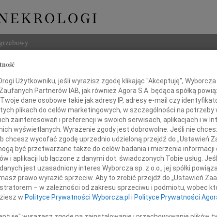
ogrzebowy
tność
Szukaj
 Ryś
ogi Użytkowniku, jeśli wyrazisz zgodę klikając "Akceptuję", Wyborcza sp
Imię i na
 Zaufanych Partnerów IAB, jak również Agora S.A. będąca spółką powi
Twoje dane osobowe takie jak adresy IP, adresy e-mail czy identyfikato
 tych plikach do celów marketingowych, w szczególności na potrzeby 
 zainteresowań i preferencji w swoich serwisach, aplikacjach i w Int
w nich wyświetlanych. Wyrażenie zgody jest dobrowolne. Jeśli nie chce
INNE NE
 lub chcesz wycofać zgodę uprzednio udzieloną przejdź do „Ustawień
Zbign
gą być przetwarzane także do celów badania i mierzenia informacji
Z duż
w i aplikacji lub łączone z danymi dot. świadczonych Tobie usług. Jeś
24.0
ra ten, kto trwa w pamięci żywych
nych jest uzasadniony interes Wyborcza sp. z o.o., jej spółki powiąza
Panu 
masz prawo wyrazić sprzeciw. Aby to zrobić przejdź do „Ustawień Z
 smutkiem przyjęliśmy wiadomość,
Karol
istratorem – w zależności od zakresu sprzeciwu i podmiotu, wobec któ
go 2010 roku zmarł nasz Kolega i Przyjaciel
Z głę
dziesz w
Polityce Prywatności Wyborcza.pl
i
Polityce Prywatności Agor
Joann
Z olb
ceptuję" wyrażasz zgodę na zainstalowanie i przechowywanie plików t