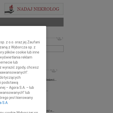
 nekrologów i wspomnień
. z o.o. oraz jej Zaufani
zwisko lub numer ogłoszenia:
ązaną z Wyborcza sp. z
ry plików cookie lub inne
wyświetlania reklam
+ szukanie zaawansowane
ernecie lub
sz wyrazić zgody, chcesz
KROLOGI
 Zaawansowanych”.
iew Święch
07.08.2026
Kraków
 dotyczących
ym smutkiem przyjąłem wiadomość o śmierci...
li podstawą
7.2026
Kraków
nej – Agora S.A. – lub
Jackowi Gryzło Wiceprezesowi Areny...
aawansowanych” lub
ina Witek
20.07.2026
Kraków
rego jest kierowany.
bokim smutkiem i żalem przyjęliśmy...
a S.A.
a Słowińska
20.07.2026
Kraków
rzymim smutkiem przyjęliśmy wiadomość o...
ypu cookie Wyborczej sp.