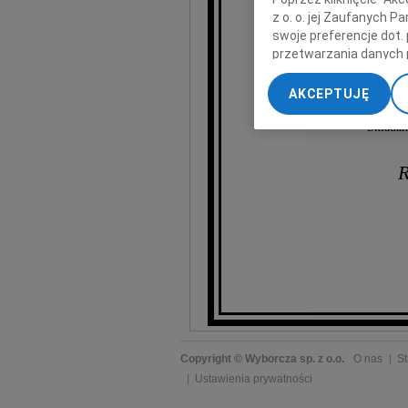
z o. o. jej Zaufanych 
swoje preferencje dot.
przetwarzania danych 
Zostanie w naszej pam
„Ustawienia zaawansow
AKCEPTUJĘ
My, nasi Zaufani Part
dokładnych danych geol
Składam
Przechowywanie informa
treści, badnie odbiorcó
R
Copyright © Wyborcza sp. z o.o.
O nas
St
Ustawienia prywatności