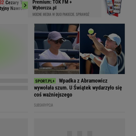
Premium: TOK FM +
Cezary Tomczyk: Ile kosztował wiec
Pijany Polak pr
LED
Wyborcza.pl
tyjny Nawrockiego?
autostradzie w Niem
MOCNE MEDIA W DUO PAKIECIE. SPRAWDŹ
Wpadka z Abramowicz
wywołała szum. U Świątek wydarzyło się
coś ważniejszego
SUBSKRYPCJA
du
Rodzina
łodnych
Wakacje
Sennik