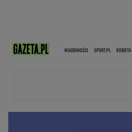
Poczta - Logowanie
Pobierz 
WIADOMOŚCI
SPORT.PL
KOBIETA
DZIECKO
KOBIETA
KULTURA
NEX
WIADOMOŚCI
SPORT
G.PL
Skoki narciarskie
Haps.pl
Ekstraklasa
Wiadomości ze świata
Bundesliga
Sport wiadomości
Liga Mistrzów
Horoskop
Liga Europy
Papież Franiszek
Koszykówka