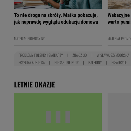
To nie droga na skróty. Matka pokazuje,
Wakacyjne 
jak naprawdę wygląda edukacja domowa
warto pami
MATERIAŁ PROMOCYJNY
MATERIAŁ PROMO
PROBLEMY POLSKICH SIATKARZY
ZNAK Z '30'
WISŁAWA SZYMBORSKA
FRYZURA KUKIEŁKA
ELEGANCKIE BUTY
BALERINY
ESPADRYLE
LETNIE OKAZJE