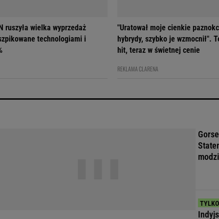
 ruszyła wielka wyprzedaż
"Uratował moje cienkie paznokc
szpikowane technologiami i
hybrydy, szybko je wzmocnił". T
%
hit, teraz w świetnej cenie
REKLAMA CLARENA
Gorse
State
modzi
Indyj