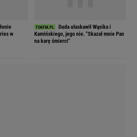
Przetargi
Licytacje komornicze
Komputery Forum
Alkomat online
łonie
Duda ułaskawił Wąsika i
Kalkulator opłacalności LPG
ries w
Kamińskiego, jego nie. "Skazał mnie Pan
Przelicznik cm na cale i stopy
na karę śmierci"
Kalkulator momentu obrotowego
Kalkulator mocy
Kalkulator zużycia paliwa
Kalkulator rozmiaru opon
Przelicznik mile na kilometry