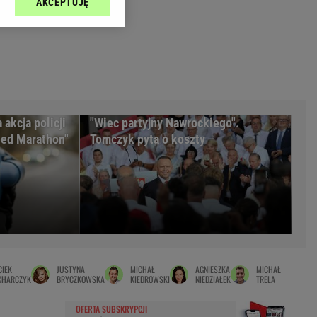
AKCEPTUJĘ
l sp. z o.o., jej
Zielona Góra
ić swoje preferencje
arzania danych poprzez
MAGAZYNY
ych”. Zmiana ustawień
syny
Kuchnia
a
Wysokie Obcasy
ach:
y
 celów identyfikacji.
akcja policji
"Wiec partyjny Nawrockiego".
omiar reklam i treści,
rynarka
eed Marathon"
Tomczyk pyta o koszty
enka za 29zł
zula
 wide
y
to
IEK
JUSTYNA
MICHAŁ
AGNIESZKA
MICHAŁ
kim obcasie
CHARCZYK
BRYCZKOWSKA
KIEDROWSKI
NIEDZIAŁEK
TRELA
OFERTA SUBSKRYPCJI