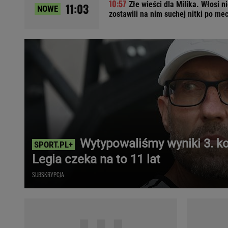
Złe wieści dla Milika. Włosi n
11:03
NOWE
Ładowanie samochodu elektrycznego
zostawili na nim suchej nitki po me
Filtr cząstek stałych
Brzydki zapach w samochodzie
Numer Vin
Ogłoszenia motoryzacyjne
Waluty
Komunikaty
Opel Meriva
Toyota Auris
Toyota Avensis
Wytypowaliśmy wyniki 3. kol
Jeep Grand Cherokee
Legia czeka na to 11 lat
POPULARNE TEMATY
SUBSKRYPCJA
Liga Mistrzów
Legia Warszawa
Liga Europy
Paszport Covidowy
Piłka Nożna
Wczasy w górach