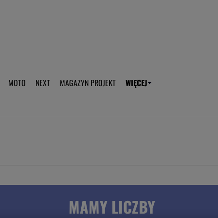
aplikację Gazeta - Android
Pobierz aplikację Gazeta -
MOTO
NEXT
MAGAZYN PROJEKT
WIĘCEJ
T
PLOTEK
SPORT.PL
HOROSKOPY
WEEKEND
TOK FM
WYBORC
ROZRYWKA
ŻYCIE I STYL
Gwiazdy Mundialu
Fryzury
Plotek
Makijaż
Gry online
Magia - Ciekawo
Historie
Wiadomości - 
MAMY LICZBY
WAGs
Sposób na za d
Anna Lewandowska
Gorączka u dzi