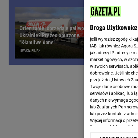
Wiadomości z Polski
Tenis
Plotki na topie
Sporty Walki
Niedziela handlowa
Siatkówka
Droga Użytkownicz
Orlen taniej sprzedaje paliwo
Informacje na bieżąco
PlusLiga
Ukrainie? Prezes oburzony.
Metro Warszawa
Lekkoatletyka
jeśli wyrazisz zgodę klika
Obajtek w o
"Kłamliwe dane"
IAB, jak również Agora S
Duży Format
Kolarstwo
wyniki Orle
TOMASZ KILIAN
jak adresy IP, adresy e-m
Pogoda Warszawa
Bieganie
marketingowych, w szcze
Pogoda Kraków
Trening - ćwiczenia
w swoich serwisach, aplik
Pogoda Gdańsk
Ćwiczenia
dobrowolne. Jeśli nie ch
Pogoda Poznań
Dieta - Odżywianie
przejdź do „Ustawień Z
Twoje dane osobowe mogą
Pogoda Wrocław
Jak schudnąć?
serwisów i aplikacji lub
Gazeta na X
Sport - Fitness
danych nie wymaga zgody 
Fitness
lub Zaufanych Partnerów
F1 - Formuła 1
lub przez kontakt z admi
Więcej informacji o prz
Prywatności Agora S.A.