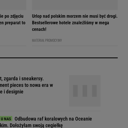
ie po zdjęciu
Urlop nad polskim morzem nie musi być drogi.
en preparat to
Bestsellerowe hotele znaleźliśmy w mega
cenach!
MATERIAŁ PROMOCYJNY
t, zgarda i sneakersy.
ment pieces to nowa era w
e i designie
Odbudowa raf koralowych na Oceanie
skim. Dołożyłam swoją cegiełkę