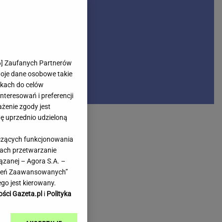
rmienia
Gliwice
Kielce
hodowe
Kraków
Lublin
Łódź
6
] Zaufanych Partnerów
woje dane osobowe takie
Olsztyn
likach do celów
Opole
teresowań i preferencji
e
Płock
ażenie zgody jest
we
Poznań
dę uprzednio udzieloną
Radom
yczących funkcjonowania
Rzeszów
kach przetwarzanie
inowe
Sosnowiec
ązanej – Agora S.A. –
inowe
Szczecin
awień Zaawansowanych”
Melo Radio
Toruń
go jest kierowany.
Trójmiasto
ości Gazeta.pl
i
Polityka
Warszawa
Wrocław