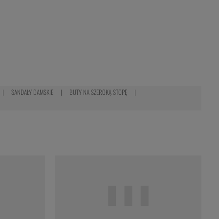
SANDAŁY DAMSKIE
BUTY NA SZEROKĄ STOPĘ