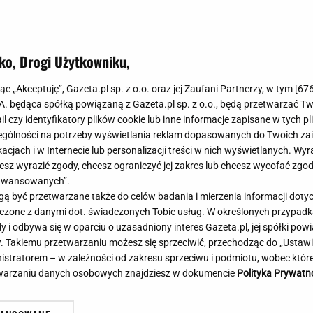
Meghan Markle
Krzesełka do ka
Magda Gessler
Łóżka dla dzieci
Barbara Kurdej-Szatan
Foteliki samoc
ko, Drogi Użytkowniku,
Księżna Kate
Przepisy
Porady
Jak zrobić?
jąc „Akceptuję”, Gazeta.pl sp. z o.o. oraz jej Zaufani Partnerzy, w tym [
67
strych słowach reaguje na
.A. będąca spółką powiązaną z Gazeta.pl sp. z o.o., będą przetwarzać T
Na czasie
Grzyby
nu. "Łupi kierowców"
ail czy identyfikatory plików cookie lub inne informacje zapisane w tych p
Memy
Koronawirus
gólności na potrzeby wyświetlania reklam dopasowanych do Twoich zain
Radio Zet
Porady - Zdrowi
acjach i w Internecie lub personalizacji treści w nich wyświetlanych. Wyr
Radio Pogoda
Sukienki jeanso
cesz wyrazić zgody, chcesz ograniczyć jej zakres lub chcesz wycofać zgo
Radio internetowe
Torebki worki
aawansowanych”.
 być przetwarzane także do celów badania i mierzenia informacji dot
Rock Radio
Życzenia
 łączone z danymi dot. świadczonych Tobie usług. W określonych przypad
Złote Przeboje
Życzenia urodz
i odbywa się w oparciu o uzasadniony interes Gazeta.pl, jej spółki powi
Chillizet - radio internetowe
Życzenia imien
. Takiemu przetwarzaniu możesz się sprzeciwić, przechodząc do „Ust
Podcasty
Newsy, plotki - 
nistratorem – w zależności od zakresu sprzeciwu i podmiotu, wobec które
E-booki - Audiobooki
Lifestyle
etwarzaniu danych osobowych znajdziesz w dokumencie
Polityka Prywatn
Planeta.pl
Co obejrzeć