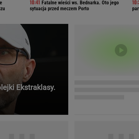
ie
Fatalne wieści ws. Bednarka. Oto jego
Telewizor LG O
czu
sytuacja przed meczem Porto
par
ejki Ekstraklasy.
Doda
Kalkulator Poro
Magda Gessler
Kalendarz dni p
Agnieszka Woźniak-Starak
Kalendarz ciąży