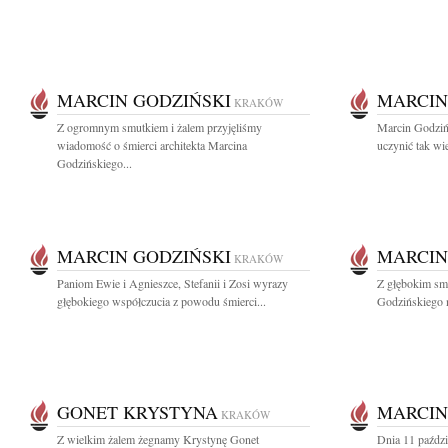
MARCIN GODZIŃSKI
MARCIN
KRAKÓW
Z ogromnym smutkiem i żalem przyjęliśmy
Marcin Godzińs
wiadomość o śmierci architekta Marcina
uczynić tak wie
Godzińskiego...
MARCIN GODZIŃSKI
MARCIN
KRAKÓW
Paniom Ewie i Agnieszce, Stefanii i Zosi wyrazy
Z głębokim sm
głębokiego współczucia z powodu śmierci...
Godzińskiego n
GONET KRYSTYNA
MARCIN
KRAKÓW
Z wielkim żalem żegnamy Krystynę Gonet
Dnia 11 paździ