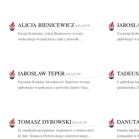
ALICJA BIENICEWICZ
JAROSŁ
KRAKÓW
Naszej Koleżance Alicji Bienicewicz wyrazy
Naszemu Koled
serdecznego współczucia i żalu z powodu...
głębokiego wsp
JAROSŁAW TEPER
TADEUS
KRAKÓW
Naszemu Koledze Jarosławowi Teperowi wyrazy
Z głębokim ża
głębokiego współczucia z powodu śmierci Ojca...
października 2
TOMASZ DYBOWSKI
DANUTA
KRAKÓW
Ze smutkiem przyjęliśmy wiadomość o śmierci prof.
Danuta Jakubie
dr. hab. Tomasza Dybowskiego emerytowanego...
gimnazjum w Ba