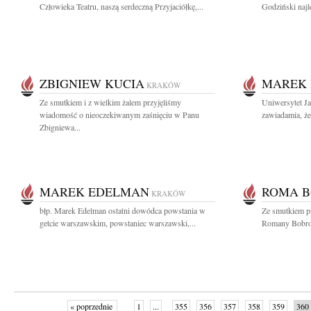
Człowieka Teatru, naszą serdeczną Przyjaciółkę,...
Godziński najle
ZBIGNIEW KUCIA
MAREK
KRAKÓW
Ze smutkiem i z wielkim żalem przyjęliśmy
Uniwersytet Ja
wiadomość o nieoczekiwanym zaśnięciu w Panu
zawiadamia, że
Zbigniewa...
MAREK EDELMAN
ROMA 
KRAKÓW
błp. Marek Edelman ostatni dowódca powstania w
Ze smutkiem p
getcie warszawskim, powstaniec warszawski,...
Romany Bobrows
« poprzednie
1
...
355
356
357
358
359
360