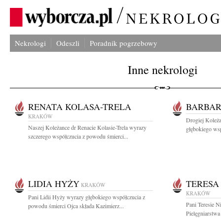
Nekrologi
Odeszli
Poradnik pogrzebowy
Inne nekrologi
RENATA KOLASA-TRELA
BARBAR
KRAKÓW
Drogiej Koleż
Naszej Koleżance dr Renacie Kolasie-Trela wyrazy
głębokiego wsp
szczerego współczucia z powodu śmierci...
LIDIA HYŻY
TERESA
KRAKÓW
KRAKÓW
Pani Lidii Hyży wyrazy głębokiego współczucia z
Pani Teresie N
powodu śmierci Ojca składa Kazimierz...
Pielęgniarstwa