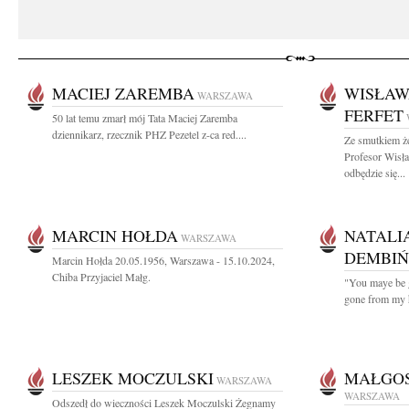
MACIEJ ZAREMBA
WISŁAW
WARSZAWA
FERFET
50 lat temu zmarł mój Tata Maciej Zaremba
dziennikarz, rzecznik PHZ Pezetel z-ca red....
Ze smutkiem ż
Profesor Wisł
odbędzie się...
MARCIN HOŁDA
NATALI
WARSZAWA
DEMBI
Marcin Hołda 20.05.1956, Warszawa - 15.10.2024,
Chiba Przyjaciel Małg.
"You maye be g
gone from my h
LESZEK MOCZULSKI
MAŁGOS
WARSZAWA
WARSZAWA
Odszedł do wieczności Leszek Moczulski Żegnamy