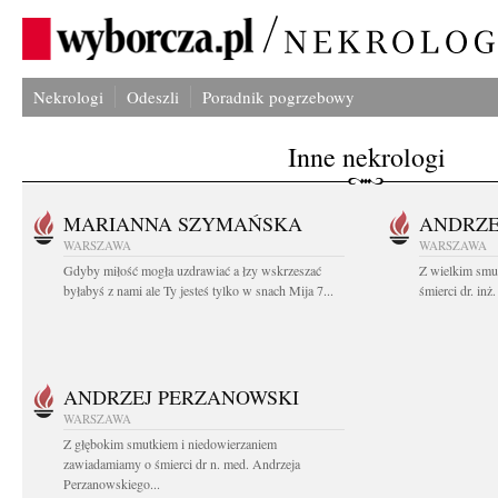
Nekrologi
Odeszli
Poradnik pogrzebowy
Inne nekrologi
MARIANNA SZYMAŃSKA
ANDRZE
WARSZAWA
WARSZAWA
Gdyby miłość mogła uzdrawiać a łzy wskrzeszać
Z wielkim smu
byłabyś z nami ale Ty jesteś tylko w snach Mija 7...
śmierci dr. in
ANDRZEJ PERZANOWSKI
WARSZAWA
Z głębokim smutkiem i niedowierzaniem
zawiadamiamy o śmierci dr n. med. Andrzeja
Perzanowskiego...