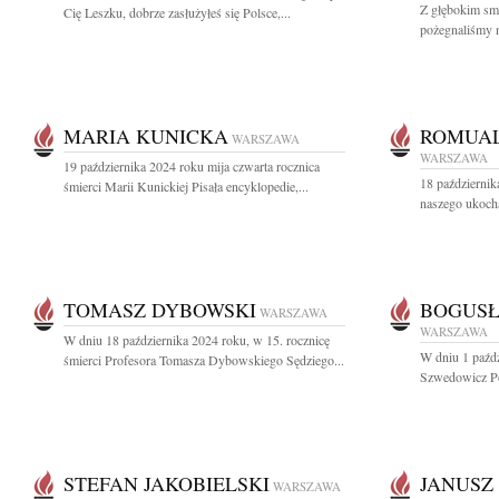
Z głębokim sm
Cię Leszku, dobrze zasłużyłeś się Polsce,...
pożegnaliśmy n
MARIA KUNICKA
ROMUAL
WARSZAWA
WARSZAWA
19 października 2024 roku mija czwarta rocznica
18 października
śmierci Marii Kunickiej Pisała encyklopedie,...
naszego ukoch
TOMASZ DYBOWSKI
BOGUS
WARSZAWA
WARSZAWA
W dniu 18 października 2024 roku, w 15. rocznicę
W dniu 1 paźd
śmierci Profesora Tomasza Dybowskiego Sędziego...
Szwedowicz Po
STEFAN JAKOBIELSKI
JANUSZ
WARSZAWA