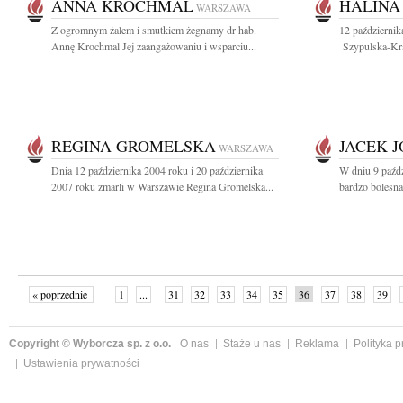
ANNA KROCHMAL
HALINA
WARSZAWA
Z ogromnym żalem i smutkiem żegnamy dr hab.
12 października
Annę Krochmal Jej zaangażowaniu i wsparciu...
Szypulska-Krau
REGINA GROMELSKA
JACEK 
WARSZAWA
Dnia 12 października 2004 roku i 20 października
W dniu 9 paźdz
2007 roku zmarli w Warszawie Regina Gromelska...
bardzo bolesna
« poprzednie
1
...
31
32
33
34
35
36
37
38
39
»
Copyright © Wyborcza sp. z o.o.
O nas
Staże u nas
Reklama
Polityka 
Ustawienia prywatności