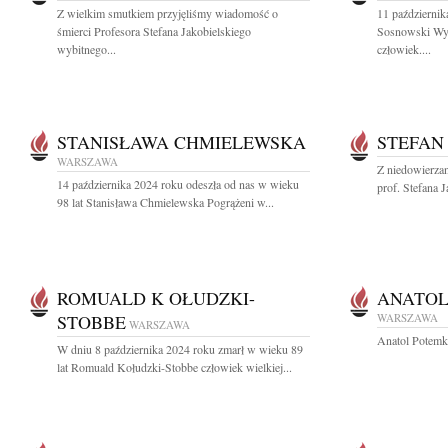
Z wielkim smutkiem przyjęliśmy wiadomość o
11 październik
śmierci Profesora Stefana Jakobielskiego
Sosnowski Wybi
wybitnego...
człowiek....
STANISŁAWA CHMIELEWSKA
STEFAN
WARSZAWA
Z niedowierza
14 października 2024 roku odeszła od nas w wieku
prof. Stefana J
98 lat Stanisława Chmielewska Pogrążeni w...
ROMUALD K OŁUDZKI-
ANATOL
STOBBE
WARSZAWA
WARSZAWA
Anatol Potemk
W dniu 8 października 2024 roku zmarł w wieku 89
lat Romuald Kołudzki-Stobbe człowiek wielkiej...