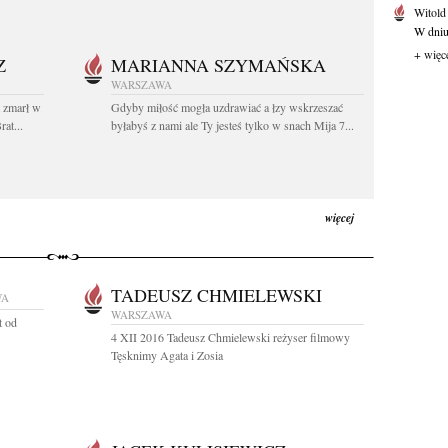
Witold
W dniu 
+ więc
Z
MARIANNA SZYMAŃSKA
WARSZAWA
t zmarł w
Gdyby miłość mogła uzdrawiać a łzy wskrzeszać
at...
byłabyś z nami ale Ty jesteś tylko w snach Mija 7...
więcej
TADEUSZ CHMIELEWSKI
WA
WARSZAWA
t od
4 XII 2016 Tadeusz Chmielewski reżyser filmowy
Tęsknimy Agata i Zosia