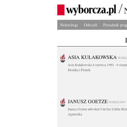
Nekrologi
Odeszli
Poradnik po
ASIA KUŁAKOWSKA
WARS
Asia Kułakowska 8 czerwca 1984 - 9 sierp
Monika i Piotrek
JANUSZ GOETZE
WARSZAWA
Janusz Goetze adwokat 9 lat bez Ciebie Boż
Agnieszka