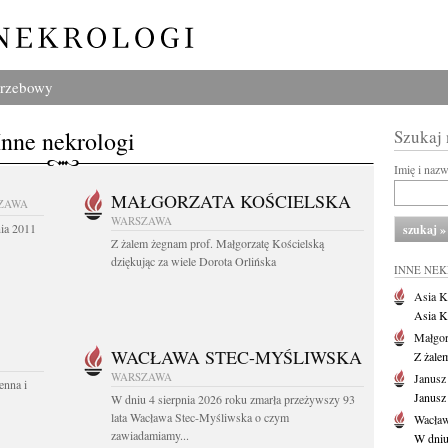
grzebowy
Inne nekrologi
Szukaj
Imię i naz
MAŁGORZATA KOŚCIELSKA
ZAWA
WARSZAWA
nia 2011
Z żalem żegnam prof. Małgorzatę Kościelską
dziękując za wiele Dorota Orlińska
INNE NE
Asia K
Asia K
Małgor
WACŁAWA STEC-MYŚLIWSKA
Z żale
WARSZAWA
Janusz
enna i
Janusz
W dniu 4 sierpnia 2026 roku zmarła przeżywszy 93
lata Wacława Stec-Myśliwska o czym
Wacław
zawiadamiamy...
W dniu