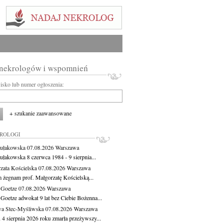
 nekrologów i wspomnień
wisko lub numer ogłoszenia:
+ szukanie zaawansowane
KROLOGI
ułakowska
07.08.2026
Warszawa
ułakowska 8 czerwca 1984 - 9 sierpnia...
zata Kościelska
07.08.2026
Warszawa
m żegnam prof. Małgorzatę Kościelską...
 Goetze
07.08.2026
Warszawa
 Goetze adwokat 9 lat bez Ciebie Bożenna...
a Stec-Myśliwska
07.08.2026
Warszawa
 4 sierpnia 2026 roku zmarła przeżywszy...