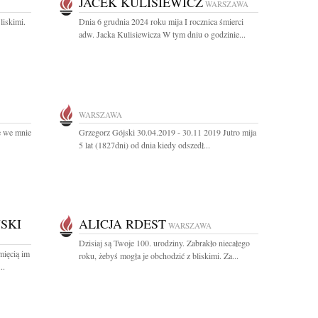
JACEK KULISIEWICZ
WARSZAWA
liskimi.
Dnia 6 grudnia 2024 roku mija I rocznica śmierci
adw. Jacka Kulisiewicza W tym dniu o godzinie...
WARSZAWA
e we mnie
Grzegorz Gójski 30.04.2019 - 30.11 2019 Jutro mija
5 lat (1827dni) od dnia kiedy odszedł...
SKI
ALICJA RDEST
WARSZAWA
Dzisiaj są Twoje 100. urodziny. Zabrakło niecałego
mięcią im
roku, żebyś mogła je obchodzić z bliskimi. Za...
..