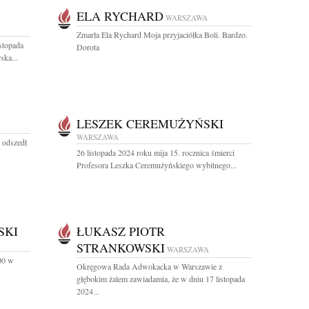
ELA RYCHARD
WARSZAWA
Zmarła Ela Rychard Moja przyjaciółka Boli. Bardzo.
stopada
Dorota
ska...
LESZEK CEREMUŻYŃSKI
WARSZAWA
, odszedł
26 listopada 2024 roku mija 15. rocznica śmierci
Profesora Leszka Ceremużyńskiego wybitnego...
SKI
ŁUKASZ PIOTR
STRANKOWSKI
WARSZAWA
.00 w
Okręgowa Rada Adwokacka w Warszawie z
głębokim żalem zawiadamia, że w dniu 17 listopada
2024...