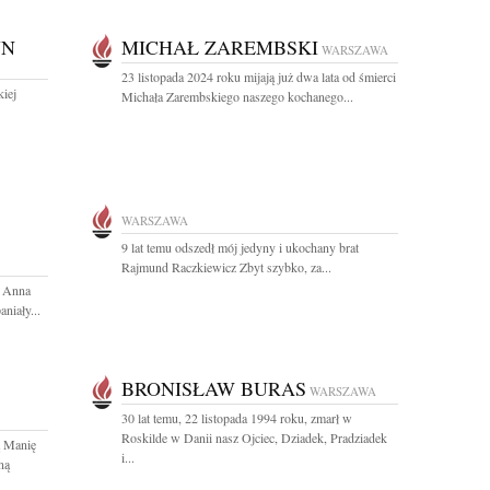
JN
MICHAŁ ZAREMBSKI
WARSZAWA
23 listopada 2024 roku mijają już dwa lata od śmierci
kiej
Michała Zarembskiego naszego kochanego...
WARSZAWA
9 lat temu odszedł mój jedyny i ukochany brat
Rajmund Raczkiewicz Zbyt szybko, za...
e Anna
niały...
BRONISŁAW BURAS
WARSZAWA
30 lat temu, 22 listopada 1994 roku, zmarł w
Roskilde w Danii nasz Ojciec, Dziadek, Pradziadek
ą Manię
i...
ną