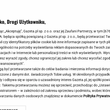
Meghan Markle
Krzesełka do ka
Magda Gessler
Łóżka dla dzieci
Barbara Kurdej-Szatan
Foteliki samoc
ko, Drogi Użytkowniku,
Księżna Kate
Przepisy
Porady
Jak zrobić?
jąc „Akceptuję”, Gazeta.pl sp. z o.o. oraz jej Zaufani Partnerzy, w tym [
67
.A. będąca spółką powiązaną z Gazeta.pl sp. z o.o., będą przetwarzać T
Na czasie
Grzyby
ail czy identyfikatory plików cookie lub inne informacje zapisane w tych p
Memy
Koronawirus
gólności na potrzeby wyświetlania reklam dopasowanych do Twoich zain
Radio Zet
Porady - Zdrowi
acjach i w Internecie lub personalizacji treści w nich wyświetlanych. Wyr
Radio Pogoda
Sukienki jeanso
cesz wyrazić zgody, chcesz ograniczyć jej zakres lub chcesz wycofać zgo
Radio internetowe
Torebki worki
aawansowanych”.
 być przetwarzane także do celów badania i mierzenia informacji dot
Rock Radio
Życzenia
 z najniższym wynikiem od lat.
Brutalny atak w centru
 łączone z danymi dot. świadczonych Tobie usług. W określonych przypad
Złote Przeboje
Życzenia urodz
t nowy sondaż
Napastnika szukają kry
i odbywa się w oparciu o uzasadniony interes Gazeta.pl, jej spółki powi
Chillizet - radio internetowe
Życzenia imien
. Takiemu przetwarzaniu możesz się sprzeciwić, przechodząc do „Ust
Podcasty
Newsy, plotki - 
nistratorem – w zależności od zakresu sprzeciwu i podmiotu, wobec które
E-booki - Audiobooki
Lifestyle
etwarzaniu danych osobowych znajdziesz w dokumencie
Polityka Prywatn
Planeta.pl
Co obejrzeć