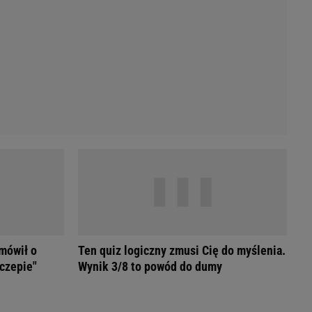
Przetargi
Licytacje komornicze
Komputery Forum
Alkomat online
Kalkulator opłacalności LPG
Przelicznik cm na cale i stopy
Kalkulator momentu obrotowego
Kalkulator mocy
Kalkulator zużycia paliwa
Kalkulator rozmiaru opon
Przelicznik mile na kilometry
 mówił o
Ten quiz logiczny zmusi Cię do myślenia.
czepie"
Wynik 3/8 to powód do dumy