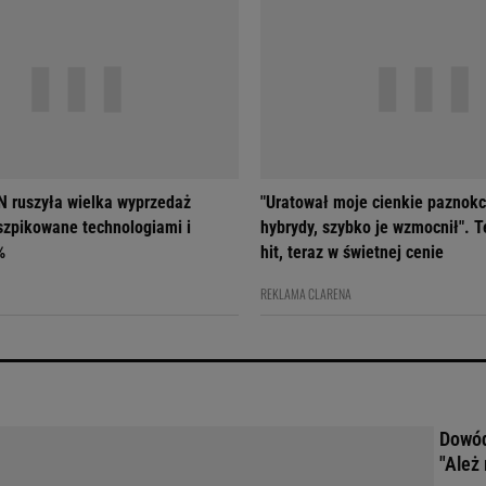
 ruszyła wielka wyprzedaż
"Uratował moje cienkie paznokc
szpikowane technologiami i
hybrydy, szybko je wzmocnił". T
%
hit, teraz w świetnej cenie
REKLAMA CLARENA
Dowód
"Ależ 