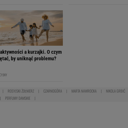
aktywności a kurzajki. O czym
ętać, by uniknąć problemu?
CYJNY
ROSYJSKI ŻOŁNIERZ
CZARNOGÓRA
MARTA NAWROCKA
NIKOLA GRBIĆ
PERFUMY DAMSKIE