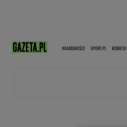
Poczta - Logowanie
Pobierz 
WIADOMOŚCI
SPORT.PL
KOBIETA
DZIECKO
KOBIETA
KULTURA
NEX
WIADOMOŚCI
SPORT
G.PL
Skoki narciarskie
Haps.pl
Ekstraklasa
Wiadomości ze świata
Bundesliga
Sport wiadomości
Liga Mistrzów
Horoskop
Liga Europy
Papież Franiszek
Koszykówka