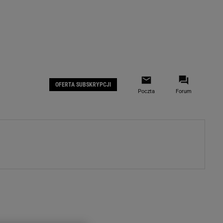
 IOS
Gazeta.pl na Facebooku
OFERTA SUBSKRYPCJI
Poczta
Forum
ZA
WYDARZENIA GOSPODARCZE
LOKALNE
Białystok
Bielsko-Biała
stki
Bydgoszcz
moda
Częstochowa
uże buty
Gorzów Wielkopolski
ecka
Katowice