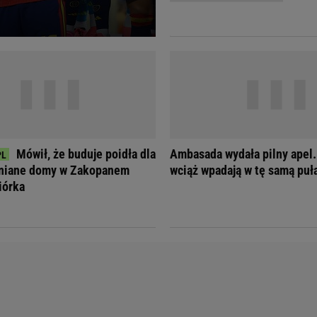
Telewizor LG O
Mówił, że buduje poidła dla
Ambasada wydała pilny apel.
wniane domy w Zakopanem
wciąż wpadają w tę samą puł
iórka
Doda
Kalkulator Poro
Magda Gessler
Kalendarz dni p
Agnieszka Woźniak-Starak
Kalendarz ciąży