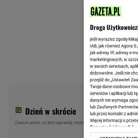
Wiadomości z Polski
Tenis
Plotki na topie
Sporty Walki
Niedziela handlowa
Siatkówka
Droga Użytkownicz
Informacje na bieżąco
PlusLiga
Metro Warszawa
Lekkoatletyka
jeśli wyrazisz zgodę klika
IAB, jak również Agora S
Duży Format
Kolarstwo
jak adresy IP, adresy e-m
Pogoda Warszawa
Bieganie
marketingowych, w szcze
Pogoda Kraków
Trening - ćwiczenia
w swoich serwisach, aplik
Pogoda Gdańsk
Ćwiczenia
dobrowolne. Jeśli nie ch
Pogoda Poznań
Dieta - Odżywianie
przejdź do „Ustawień Z
Twoje dane osobowe mogą
Pogoda Wrocław
Jak schudnąć?
PiS
serwisów i aplikacji lub
Gazeta na X
Sport - Fitness
Jes
danych nie wymaga zgody 
Fitness
lub Zaufanych Partnerów
Dzień w skrócie
F1 - Formuła 1
lub przez kontakt z admi
Więcej informacji o prz
Zawsze wiesz, co jest naprawdę istotne
Prywatności Agora S.A.