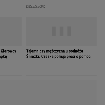
LED
KINGA ADAMCZAK
 Kierowcy
Tajemniczy mężczyzna u podnóża
apkę
Śnieżki. Czeska policja prosi o pomoc
du
Rodzina
łodnych
Wakacje
Sennik