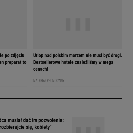
ie po zdjęciu
Urlop nad polskim morzem nie musi być drogi.
en preparat to
Bestsellerowe hotele znaleźliśmy w mega
cenach!
MATERIAŁ PROMOCYJNY
ca musiał dać im pozwolenie:
rozbierajcie się, kobiety"