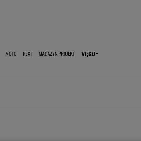
aplikację Gazeta - Android
Pobierz aplikację Gazeta -
MOTO
NEXT
MAGAZYN PROJEKT
WIĘCEJ
T
PLOTEK
SPORT.PL
HOROSKOPY
WEEKEND
TOK FM
WYBORC
ROZRYWKA
ŻYCIE I STYL
Gwiazdy Mundialu
Fryzury
Plotek
Makijaż
Gry online
Magia - Ciekawo
Historie
Wiadomości - 
WAGs
Sposób na za d
Anna Lewandowska
Gorączka u dzi