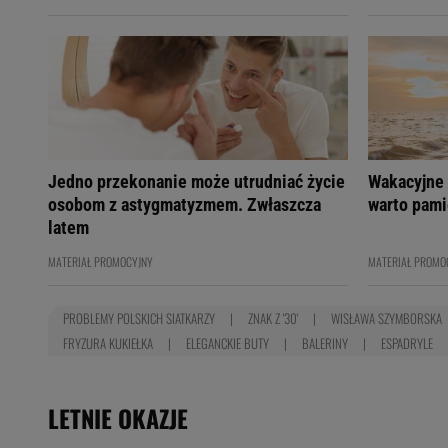
Jedno przekonanie może utrudniać życie
Wakacyjne 
osobom z astygmatyzmem. Zwłaszcza
warto pami
latem
MATERIAŁ PROMOCYJNY
MATERIAŁ PROMO
PROBLEMY POLSKICH SIATKARZY
ZNAK Z '30'
WISŁAWA SZYMBORSKA
FRYZURA KUKIEŁKA
ELEGANCKIE BUTY
BALERINY
ESPADRYLE
LETNIE OKAZJE