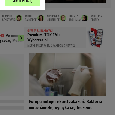
AKCEPTUJĘ
l sp. z o.o., jej
Zielona Góra
ić swoje preferencje
arzania danych poprzez
MAGAZYNY
DOMINIK
JAKUB
AGNIESZKA
ŁUKASZ
WIKTORIA
ych”. Zmiana ustawień
SENKOWSKI
BALCERSKI
NIEDZIAŁEK
JACHIMIAK
BECZEK
syny
Kuchnia
OFERTA SUBSKRYPCJI
a
Wysokie Obcasy
Premium: TOK FM +
Po mundialu wszystko wyszło na jaw.
Pepco odpalił
ach:
Wyborcza.pl
ysadzę Messiego bombami"
zakupową. Klienci dł
y
 celów identyfikacji.
MOCNE MEDIA W DUO PAKIECIE. SPRAWDŹ
omiar reklam i treści,
rynarka
enka za 29zł
zula
 wide
y
to
kim obcasie
Europa notuje rekord zakażeń. Bakteria
coraz śmielej wymyka się leczeniu