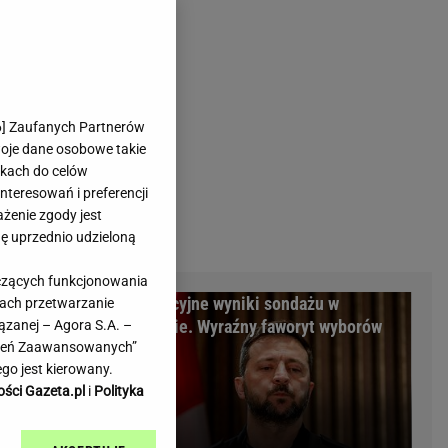
rmienia
Gliwice
Kielce
hodowe
Kraków
Lublin
Łódź
6
] Zaufanych Partnerów
woje dane osobowe takie
Olsztyn
likach do celów
Opole
teresowań i preferencji
e
Płock
ażenie zgody jest
we
Poznań
dę uprzednio udzieloną
Radom
yczących funkcjonowania
Rzeszów
m Warszawy.
Sensacyjne wyniki sondażu w
kach przetwarzanie
inowe
Sosnowiec
minalni
Ukrainie. Wyraźny faworyt wyborów
ązanej – Agora S.A. –
inowe
Szczecin
awień Zaawansowanych”
Melo Radio
Toruń
go jest kierowany.
Trójmiasto
ości Gazeta.pl
i
Polityka
Warszawa
Wrocław