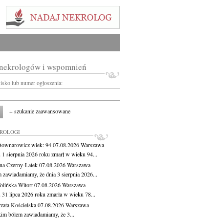
 nekrologów i wspomnień
wisko lub numer ogłoszenia:
+ szukanie zaawansowane
KROLOGI
Downarowicz
wiek: 94
07.08.2026
Warszawa
 1 sierpnia 2026 roku zmarł w wieku 94...
na Czerny-Latek
07.08.2026
Warszawa
 zawiadamiamy, że dnia 3 sierpnia 2026...
lińska-Witort
07.08.2026
Warszawa
 31 lipca 2026 roku zmarła w wieku 78...
zata Kościelska
07.08.2026
Warszawa
kim bólem zawiadamiamy, że 3...