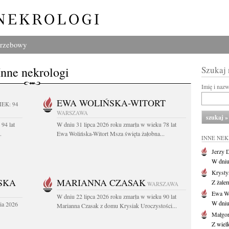
grzebowy
Inne nekrologi
Szukaj
Imię i naz
EWA WOLIŃSKA-WITORT
IEK: 94
WARSZAWA
94 lat
W dniu 31 lipca 2026 roku zmarła w wieku 78 lat
.
Ewa Wolińska-Witort Msza święta żałobna...
INNE NE
Jerzy 
W dniu
Krysty
SKA
MARIANNA CZASAK
Z żalem
WARSZAWA
Ewa Wo
W dniu 22 lipca 2026 roku zmarła w wieku 90 lat
W dniu
ia 2026
Marianna Czasak z domu Krysiak Uroczystości...
Małgor
Z wiel