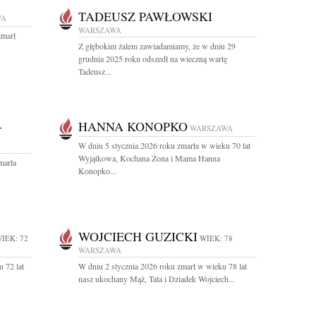
TADEUSZ PAWŁOWSKI
WA
WARSZAWA
 zmarł
Z głębokim żalem zawiadamiamy, że w dniu 29
grudnia 2025 roku odszedł na wieczną wartę
Tadeusz...
-
HANNA KONOPKO
WARSZAWA
W dniu 5 stycznia 2026 roku zmarła w wieku 70 lat
Wyjątkowa, Kochana Żona i Mama Hanna
marła
Konopko...
WOJCIECH GUZICKI
IEK: 72
WIEK: 78
WARSZAWA
 72 lat
W dniu 2 stycznia 2026 roku zmarł w wieku 78 lat
nasz ukochany Mąż, Tata i Dziadek Wojciech...