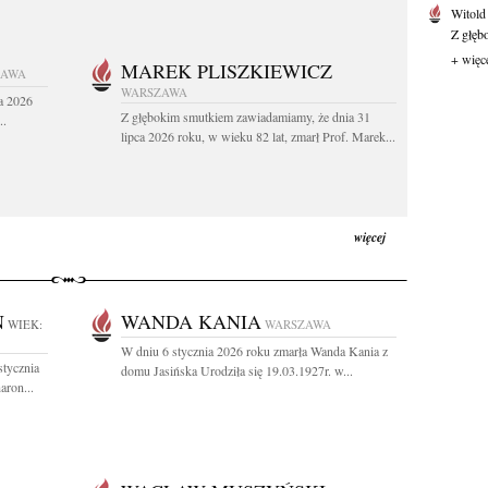
Witold
Z głęb
+ więc
MAREK PLISZKIEWICZ
ZAWA
WARSZAWA
a 2026
Z głębokim smutkiem zawiadamiamy, że dnia 31
..
lipca 2026 roku, w wieku 82 lat, zmarł Prof. Marek...
więcej
N
WANDA KANIA
WIEK:
WARSZAWA
W dniu 6 stycznia 2026 roku zmarła Wanda Kania z
stycznia
domu Jasińska Urodziła się 19.03.1927r. w...
aron...