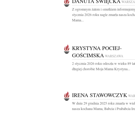
DANUTA ŚWIĘCKA
WARSZ
Z ogromnym żalem i smutkiem informujemy,
stycznia 2026 roku nagle zmarła nasza koch
Mama...
KRYSTYNA POCIEJ-
GOŚCIMSKA
WARSZAWA
2 stycznia 2026 roku odeszła w wieku 89 la
długiej chorobie Moja Mama Krystyna...
IRENA STAWOWCZYK
WAR
W dniu 29 grudnia 2025 roku zmarła w wiek
nasza kochana Mama, Babcia i Prababcia Ire