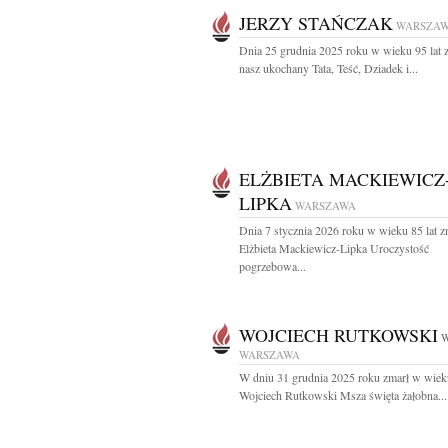
JERZY STAŃCZAK
WARSZA
Dnia 25 grudnia 2025 roku w wieku 95 lat
nasz ukochany Tata, Teść, Dziadek i...
ELŻBIETA MACKIEWICZ
LIPKA
WARSZAWA
Dnia 7 stycznia 2026 roku w wieku 85 lat z
Elżbieta Mackiewicz-Lipka Uroczystość
pogrzebowa...
WOJCIECH RUTKOWSKI
W
WARSZAWA
W dniu 31 grudnia 2025 roku zmarł w wieku
Wojciech Rutkowski Msza święta żałobna...