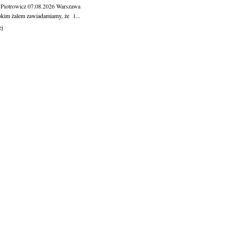
 Piotrowicz
07.08.2026
Warszawa
okim żalem zawiadamiamy, że 1...
ej