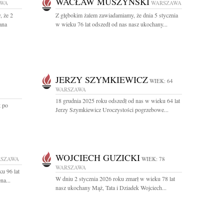
WACŁAW MUSZYŃSKI
AWA
WARSZAWA
 że 2
Z głębokim żalem zawiadamiamy, że dnia 5 stycznia
ana
w wieku 76 lat odszedł od nas nasz ukochany...
JERZY SZYMKIEWICZ
WIEK: 64
WARSZAWA
18 grudnia 2025 roku odszedł od nas w wieku 64 lat
t po
Jerzy Szymkiewicz Uroczystości pogrzebowe...
WOJCIECH GUZICKI
SZAWA
WIEK: 78
WARSZAWA
u 96 lat
W dniu 2 stycznia 2026 roku zmarł w wieku 78 lat
na...
nasz ukochany Mąż, Tata i Dziadek Wojciech...