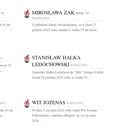
MIROSŁAWA ŻAK
 91
WIEK: 93
WARSZAWA
u 91 lat
Z głębokim żalem zawiadamiamy, że w dniu 23
grudnia 2025 roku zmarła w wieku 93 lat nasza...
STANISŁAW HALKA
WA
LEDÓCHOWSKI
ywszy 93
WARSZAWA
...
Stanisław Halka Ledóchowski "Miś" Semper Fidelis.
Zmarł 28 grudnia 2025 roku w wieku 93...
WIT JOZENAS
AWA
WARSZAWA
ku 84 lat
W dniu 2 stycznia 2026 roku zmarł Wit Jozenas
w...
Nabożeństwo żałobne odbędzie się 14 stycznia
2026...