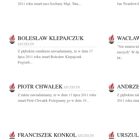
2011 roku zmarł nasz kochany Mąż, Tata,...
Jan Twardowsk
BOLESŁAW KLEPAJCZUK
WACŁA
SZCZECIN
"Nie umiera te
Z głębokim smutkiem zawiadamiamy, że w dniu 17
naszych" W dn
lipca 2011 roku zmarł Bolesław Klepajczuk
lat...
Pogrzeb...
PIOTR CHWAŁEK
ANDRZE
SZCZECIN
Z żalem zawiadamiamy, że w dniu 13 lipca 2011 roku
Z głębokim żal
zmarł Piotr Chwałek Pożegnamy go w dniu 19...
2011 roku zmar
FRANCISZEK KONKOL
URSZUL
SZCZECIN