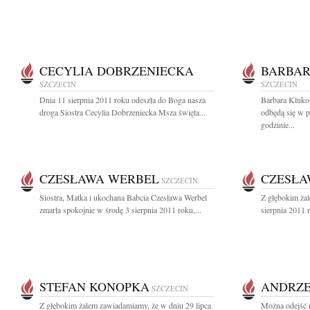
CECYLIA DOBRZENIECKA
BARBA
SZCZECIN
SZCZECIN
Dnia 11 sierpnia 2011 roku odeszła do Boga nasza
Barbara Kluko
droga Siostra Cecylia Dobrzeniecka Msza święta...
odbędą się w p
godzinie...
CZESŁAWA WERBEL
CZESŁA
SZCZECIN
Siostra, Matka i ukochana Babcia Czesława Werbel
Z głębokim ża
zmarła spokojnie w środę 3 sierpnia 2011 roku,...
sierpnia 2011 
STEFAN KONOPKA
ANDRZE
SZCZECIN
Z głębokim żalem zawiadamiamy, że w dniu 29 lipca
Można odejść n