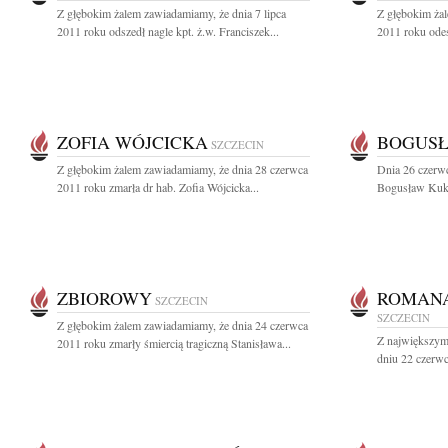
Z głębokim żalem zawiadamiamy, że dnia 7 lipca
Z głębokim ża
2011 roku odszedł nagle kpt. ż.w. Franciszek...
2011 roku odes
ZOFIA WÓJCICKA
BOGUSŁ
SZCZECIN
Z głębokim żalem zawiadamiamy, że dnia 28 czerwca
Dnia 26 czerwc
2011 roku zmarła dr hab. Zofia Wójcicka...
Bogusław Kukul
ZBIOROWY
ROMAN
SZCZECIN
SZCZECIN
Z głębokim żalem zawiadamiamy, że dnia 24 czerwca
Z największym
2011 roku zmarły śmiercią tragiczną Stanisława...
dniu 22 czerwc