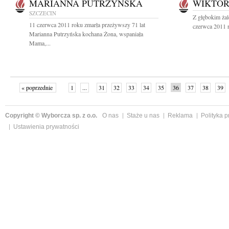
MARIANNA PUTRZYŃSKA
WIKTOR
SZCZECIN
Z głębokim ża
11 czerwca 2011 roku zmarła przeżywszy 71 lat
czerwca 2011 r
Marianna Putrzyńska kochana Żona, wspaniała
Mama,...
« poprzednie
1
...
31
32
33
34
35
36
37
38
39
»
Copyright © Wyborcza sp. z o.o.
O nas
Staże u nas
Reklama
Polityka 
Ustawienia prywatności