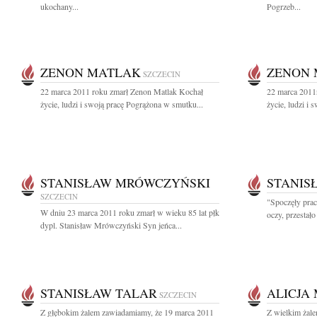
ukochany...
Pogrzeb...
ZENON MATLAK
ZENON 
SZCZECIN
22 marca 2011 roku zmarł Zenon Matlak Kochał
22 marca 2011
życie, ludzi i swoją pracę Pogrążona w smutku...
życie, ludzi i
STANISŁAW MRÓWCZYŃSKI
STANIS
SZCZECIN
"Spoczęły prac
W dniu 23 marca 2011 roku zmarł w wieku 85 lat płk
oczy, przestało
dypl. Stanisław Mrówczyński Syn jeńca...
STANISŁAW TALAR
ALICJA
SZCZECIN
Z głębokim żalem zawiadamiamy, że 19 marca 2011
Z wielkim żal