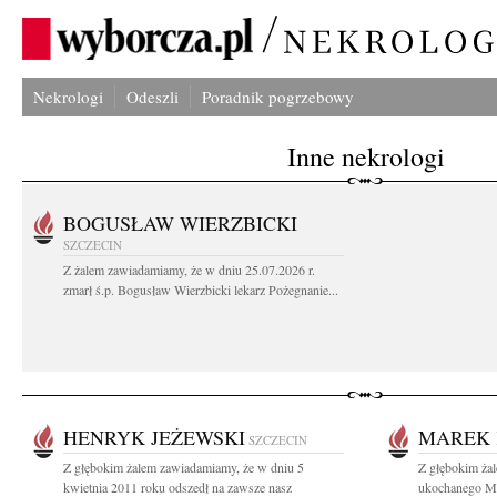
Nekrologi
Odeszli
Poradnik pogrzebowy
Inne nekrologi
BOGUSŁAW WIERZBICKI
SZCZECIN
Z żalem zawiadamiamy, że w dniu 25.07.2026 r.
zmarł ś.p. Bogusław Wierzbicki lekarz Pożegnanie...
HENRYK JEŻEWSKI
MAREK 
SZCZECIN
Z głębokim żalem zawiadamiamy, że w dniu 5
Z głębokim ża
kwietnia 2011 roku odszedł na zawsze nasz
ukochanego Mę