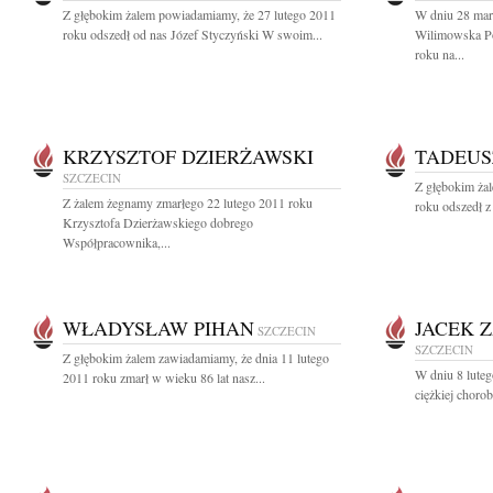
Z głębokim żalem powiadamiamy, że 27 lutego 2011
W dniu 28 mar
roku odszedł od nas Józef Styczyński W swoim...
Wilimowska Po
roku na...
KRZYSZTOF DZIERŻAWSKI
TADEUS
SZCZECIN
Z głębokim ża
Z żalem żegnamy zmarłego 22 lutego 2011 roku
roku odszedł z
Krzysztofa Dzierżawskiego dobrego
Współpracownika,...
WŁADYSŁAW PIHAN
JACEK 
SZCZECIN
SZCZECIN
Z głębokim żalem zawiadamiamy, że dnia 11 lutego
W dniu 8 luteg
2011 roku zmarł w wieku 86 lat nasz...
ciężkiej chorob