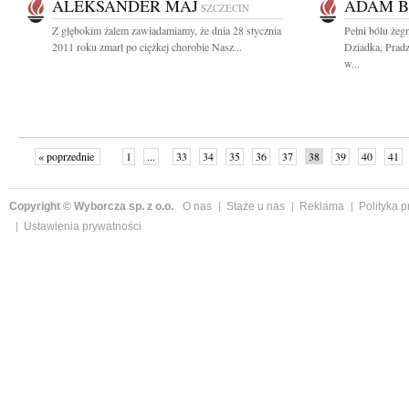
ALEKSANDER MAJ
ADAM B
SZCZECIN
Z głębokim żalem zawiadamiamy, że dnia 28 stycznia
Pełni bólu że
2011 roku zmarł po ciężkej chorobie Nasz...
Dziadka, Pradz
w...
« poprzednie
1
...
33
34
35
36
37
38
39
40
41
»
Copyright © Wyborcza sp. z o.o.
O nas
Staże u nas
Reklama
Polityka 
Ustawienia prywatności