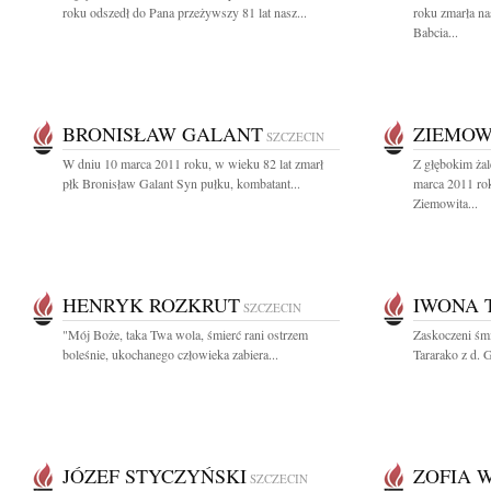
roku odszedł do Pana przeżywszy 81 lat nasz...
roku zmarła n
Babcia...
BRONISŁAW GALANT
ZIEMOW
SZCZECIN
W dniu 10 marca 2011 roku, w wieku 82 lat zmarł
Z głębokim ża
płk Bronisław Galant Syn pułku, kombatant...
marca 2011 ro
Ziemowita...
HENRYK ROZKRUT
IWONA 
SZCZECIN
"Mój Boże, taka Twa wola, śmierć rani ostrzem
Zaskoczeni śmi
boleśnie, ukochanego człowieka zabiera...
Tararako z d. 
JÓZEF STYCZYŃSKI
ZOFIA 
SZCZECIN