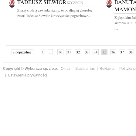
TADEUSZ SIEWIOR
DANUTA
SZCZECIN
MAMON
Z przykrością zawiadamiamy, że po długiej chorobie
zmarł Tadeusz Siewior Uroczystości pogrzebowe...
Z głębokim ża
sierpnia 2011 
i...
« poprzednie
1
...
30
31
32
33
34
35
36
37
38
»
Copyright © Wyborcza sp. z o.o.
O nas
Staże u nas
Reklama
Polityka 
Ustawienia prywatności