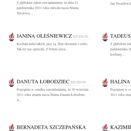
Z głębokim żalem zawiadamiamy, że dnia 21
Jan Twardowsk
października 2011 roku odeszła nasza Mama,
Teściowa,...
JANINA OLEŚNIEWICZ
TADEUS
SZCZECIN
Kochała ludzi takich, jacy są. Żyła skromnie i cicho.
Z głębokim ża
Tak też nas opuściła. Z bólem serca...
października 2
kochany...
DANUTA ŁOBODZIEC
HALINA
SZCZECIN
Pogrążeni w smutku zawiadamiamy, że 30 września
Pogrążeni w s
2011 roku zmarła nasza Mama Danuta Łobodziec
2011 roku zmar
w...
BERNADETA SZCZEPAŃSKA
KAZIMI