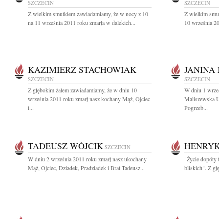
SZCZECIN
SZCZECIN
Z wielkim smutkiem zawiadamiamy, że w nocy z 10
Z wielkim smu
na 11 września 2011 roku zmarła w dalekich...
10 września 201
KAZIMIERZ STACHOWIAK
JANINA
SZCZECIN
SZCZECIN
Z głębokim żalem zawiadamiamy, że w dniu 10
W dniu 1 wrze
września 2011 roku zmarł nasz kochany Mąż, Ojciec
Maliszewska U
i...
Pogrzeb...
TADEUSZ WÓJCIK
HENRYK
SZCZECIN
W dniu 2 września 2011 roku zmarł nasz ukochany
"Życie dopóty 
Mąż, Ojciec, Dziadek, Pradziadek i Brat Tadeusz...
bliskich". Z gł