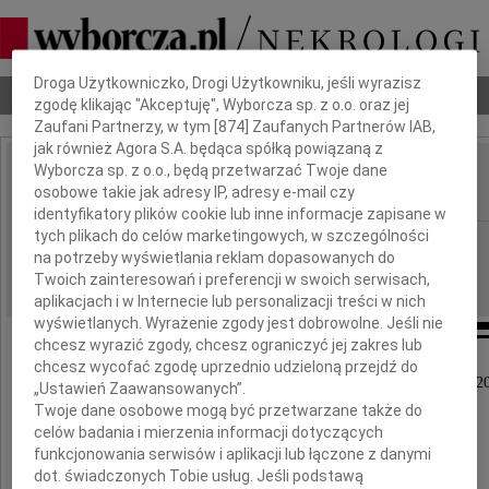
Dbamy o Twoją prywatność
Droga Użytkowniczko, Drogi Użytkowniku, jeśli wyrazisz
Nekrologi
Odeszli
Poradnik pogrzebowy
zgodę klikając "Akceptuję", Wyborcza sp. z o.o. oraz jej
Zaufani Partnerzy, w tym [
874
] Zaufanych Partnerów IAB,
jak również Agora S.A. będąca spółką powiązaną z
Wyborcza sp. z o.o., będą przetwarzać Twoje dane
Zofia Wójcicka
osobowe takie jak adresy IP, adresy e-mail czy
IMIĘ I NAZWISKO:
identyfikatory plików cookie lub inne informacje zapisane w
tych plikach do celów marketingowych, w szczególności
Szczecin
REGION:
na potrzeby wyświetlania reklam dopasowanych do
02.07.2011
DATA EMISJI:
Twoich zainteresowań i preferencji w swoich serwisach,
aplikacjach i w Internecie lub personalizacji treści w nich
wyświetlanych. Wyrażenie zgody jest dobrowolne. Jeśli nie
chcesz wyrazić zgody, chcesz ograniczyć jej zakres lub
chcesz wycofać zgodę uprzednio udzieloną przejdź do
Z głębokim żalem zawiadamiamy, że dnia 28 czerwca 2
„Ustawień Zaawansowanych”.
Twoje dane osobowe mogą być przetwarzane także do
zmarła
celów badania i mierzenia informacji dotyczących
funkcjonowania serwisów i aplikacji lub łączone z danymi
dot. świadczonych Tobie usług. Jeśli podstawą