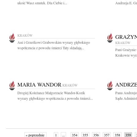
ukoić Wasz smutek. Dla Ciebie i...
Andrzeja E. Gr
KRAKÓW
GRAŻY
Ani i Grześkowi Grabowskim wyrazy głębokiego
KRAKÓW
współczucia z powodu śmierci Taty składają...
Pani Grażynie
Krakowie wyraz
MARIA WANDOR
ANDRZE
KRAKÓW
Drogiej Koleżance Małgorzacie Wandor-Kozik
Panu Andrzejo
wyrazy głębokiego współczucia z powodu śmierci...
Sądu Administ
« poprzednie
1
...
354
355
356
357
358
359