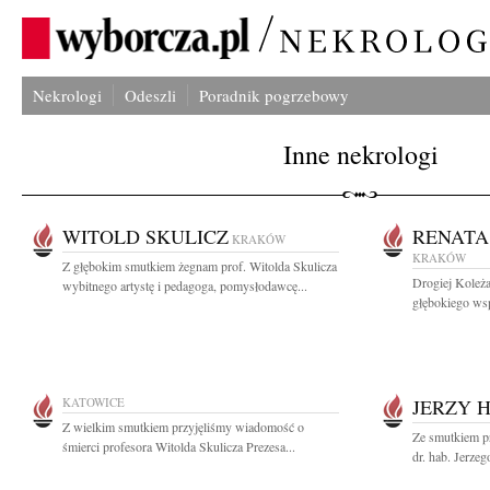
Nekrologi
Odeszli
Poradnik pogrzebowy
Inne nekrologi
WITOLD SKULICZ
RENATA
KRAKÓW
KRAKÓW
Z głębokim smutkiem żegnam prof. Witolda Skulicza
Drogiej Koleż
wybitnego artystę i pedagoga, pomysłodawcę...
głębokiego wsp
KATOWICE
JERZY 
Z wielkim smutkiem przyjęliśmy wiadomość o
Ze smutkiem p
śmierci profesora Witolda Skulicza Prezesa...
dr. hab. Jerze