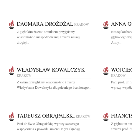
DAGMARA DROŻDŻAL
ANNA G
KRAKÓW
Z głębokim żalem i smutkiem przyjęliśmy
Naszej kochan
wiadomość o niespodziewanej śmierci naszej
głębokiego ws
drogiej...
Anny...
WŁADYSŁAW KOWALCZYK
WOJCIE
KRAKÓW
KRAKÓW
Z żalem przyjęliśmy wiadomość o śmierci
Pani prof. dr 
Władysława Kowalczyka długoletniego i cenionego...
wyrazy współc
TADEUSZ OBRĄPALSKI
FRANCI
KRAKÓW
Pani dr Ewie Obrąpalskiej wyrazy szczerego
Z głębokim sm
współczucia z powodu śmierci Męża składają...
śmierci prof. d