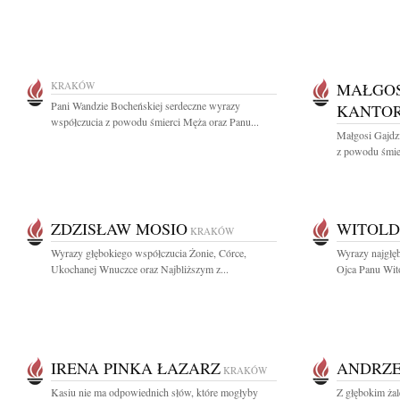
KRAKÓW
MAŁGOS
Pani Wandzie Bocheńskiej serdeczne wyrazy
KANTO
współczucia z powodu śmierci Męża oraz Panu...
Małgosi Gajdz
z powodu śmier
ZDZISŁAW MOSIO
WITOLD
KRAKÓW
Wyrazy głębokiego współczucia Żonie, Córce,
Wyrazy najgłę
Ukochanej Wnuczce oraz Najbliższym z...
Ojca Panu Wit
IRENA PINKA ŁAZARZ
ANDRZE
KRAKÓW
Kasiu nie ma odpowiednich słów, które mogłyby
Z głębokim ża