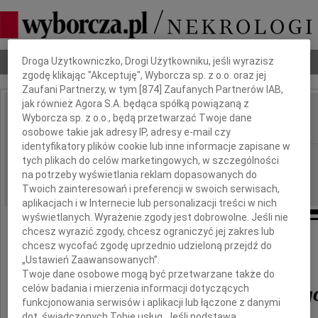
Dbamy o Twoją prywatność
Nekrologi
Odeszli
Poradnik pogrzebowy
Droga Użytkowniczko, Drogi Użytkowniku, jeśli wyrazisz
zgodę klikając "Akceptuję", Wyborcza sp. z o.o. oraz jej
Zaufani Partnerzy, w tym [
874
] Zaufanych Partnerów IAB,
jak również Agora S.A. będąca spółką powiązaną z
Joachim Badeni
Wyborcza sp. z o.o., będą przetwarzać Twoje dane
IMIĘ I NAZWISKO:
osobowe takie jak adresy IP, adresy e-mail czy
identyfikatory plików cookie lub inne informacje zapisane w
Kraków
REGION:
tych plikach do celów marketingowych, w szczególności
na potrzeby wyświetlania reklam dopasowanych do
13.03.2010
DATA EMISJI:
Twoich zainteresowań i preferencji w swoich serwisach,
aplikacjach i w Internecie lub personalizacji treści w nich
wyświetlanych. Wyrażenie zgody jest dobrowolne. Jeśli nie
chcesz wyrazić zgody, chcesz ograniczyć jej zakres lub
chcesz wycofać zgodę uprzednio udzieloną przejdź do
Z żalem przyjąłem wiadomość o śmierci
„Ustawień Zaawansowanych”.
Twoje dane osobowe mogą być przetwarzane także do
o. Joachima Badenieg
celów badania i mierzenia informacji dotyczących
funkcjonowania serwisów i aplikacji lub łączone z danymi
dot. świadczonych Tobie usług. Jeśli podstawą