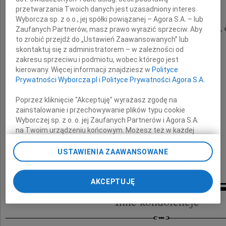
OP
przetwarzania Twoich danych jest uzasadniony interes
Wyborcza sp. z o.o., jej spółki powiązanej – Agora S.A. – lub
dominikanina, wielkiego intelektualisty, autora książek teologicznych,
Zaufanych Partnerów, masz prawo wyrazić sprzeciw. Aby
akademickich, założyciela "Beczki".
to zrobić przejdź do „Ustawień Zaawansowanych” lub
skontaktuj się z administratorem – w zależności od
zakresu sprzeciwu i podmiotu, wobec którego jest
Bliskim i Przyjaciołom
kierowany. Więcej informacji znajdziesz w
Polityce
Prywatności Wyborcza.pl
i
Polityce Prywatności Agora S.A.
o. Joachima Badeniego
Poprzez kliknięcie "Akceptuję" wyrażasz zgodę na
zainstalowanie i przechowywanie plików typu cookie
składam wyrazy głębokiego współczucia
Wyborczej sp. z o. o. jej Zaufanych Partnerów i Agora S.A.
na Twoim urządzeniu końcowym. Możesz też w każdej
chwili zmienić swoje preferencje dot. plików cookie,
Jacek Majchrowski
ponownie wywołując narzędzie do zarządzania Twoimi
USTAWIENIA ZAAWANSOWANE
preferencjami dot. przetwarzania danych poprzez
Prezydent Miasta Krakowa
odnośnik „Ustawienia prywatności” w stopce serwisu i
przechodząc do sekcji „Ustawienia zaawansowane”.
AKCEPTUJĘ
Zmiana ustawień plików cookie możliwa jest także za
Inne kondolencje
pomocą ustawień przeglądarki.
My, nasi Zaufani Partnerzy i Agora S.A. możemy