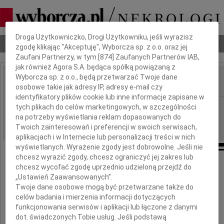
Dbamy o Twoją prywatność
Droga Użytkowniczko, Drogi Użytkowniku, jeśli wyrazisz
Nekrologi
Odeszli
Poradnik pogrzebowy
zgodę klikając "Akceptuję", Wyborcza sp. z o.o. oraz jej
Zaufani Partnerzy, w tym [
874
] Zaufanych Partnerów IAB,
jak również Agora S.A. będąca spółką powiązaną z
Wyborcza sp. z o.o., będą przetwarzać Twoje dane
osobowe takie jak adresy IP, adresy e-mail czy
IMIĘ I NAZWISKO:
identyfikatory plików cookie lub inne informacje zapisane w
Kraków
tych plikach do celów marketingowych, w szczególności
REGION:
na potrzeby wyświetlania reklam dopasowanych do
31.03.2010
DATA EMISJI:
Twoich zainteresowań i preferencji w swoich serwisach,
aplikacjach i w Internecie lub personalizacji treści w nich
wyświetlanych. Wyrażenie zgody jest dobrowolne. Jeśli nie
chcesz wyrazić zgody, chcesz ograniczyć jej zakres lub
chcesz wycofać zgodę uprzednio udzieloną przejdź do
Naszej drogiej Koleżance
„Ustawień Zaawansowanych”.
Twoje dane osobowe mogą być przetwarzane także do
celów badania i mierzenia informacji dotyczących
Władysławie Kosok
funkcjonowania serwisów i aplikacji lub łączone z danymi
dot. świadczonych Tobie usług. Jeśli podstawą