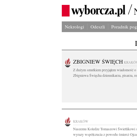
Nekrologi
Odeszli
Poradnik po
ZBIGNIEW ŚWIĘCH
KRAKÓ
Z dużym smutkiem przyjąłem wiadomość o 
Zbigniewa Święcha dziennikarza, pisarza, re
KRAKÓW
Naszemu Koledze Tomaszowi Świetlikowi s
wyrazy współczucia z powodu śmierci Ojca