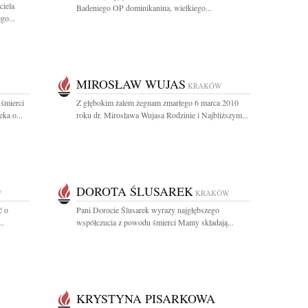
ciela
Badeniego OP dominikanina, wielkiego...
go...
MIROSŁAW WUJAS
KRAKÓW
śmierci
Z głębokim żalem żegnam zmarłego 6 marca 2010
ka o...
roku dr. Mirosława Wujasa Rodzinie i Najbliższym...
DOROTA ŚLUSAREK
W
KRAKÓW
ć o
Pani Dorocie Ślusarek wyrazy najgłębszego
..
współczucia z powodu śmierci Mamy składają...
KRYSTYNA PISARKOWA