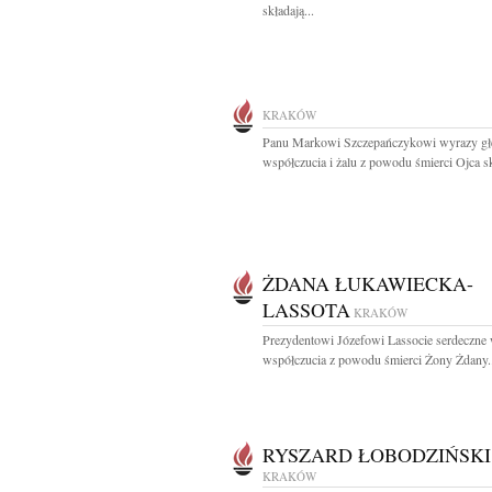
składają...
KRAKÓW
Panu Markowi Szczepańczykowi wyrazy gł
współczucia i żalu z powodu śmierci Ojca sk
ŻDANA ŁUKAWIECKA-
LASSOTA
KRAKÓW
Prezydentowi Józefowi Lassocie serdeczne
współczucia z powodu śmierci Żony Żdany..
RYSZARD ŁOBODZIŃSKI
KRAKÓW