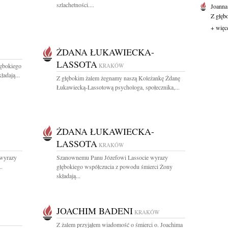
szlachetności....
Joanna
Z głęb
+ więc
ŻDANA ŁUKAWIECKA-
LASSOTA
ębokiego
KRAKÓW
ładają...
Z głębokim żalem żegnamy naszą Koleżankę Żdanę
Łukawiecką-Lassotową psychologa, społecznika,...
ŻDANA ŁUKAWIECKA-
LASSOTA
KRAKÓW
 wyrazy
Szanownemu Panu Józefowi Lassocie wyrazy
.
głębokiego współczucia z powodu śmierci Żony
składają...
JOACHIM BADENI
KRAKÓW
Z żalem przyjąłem wiadomość o śmierci o. Joachima