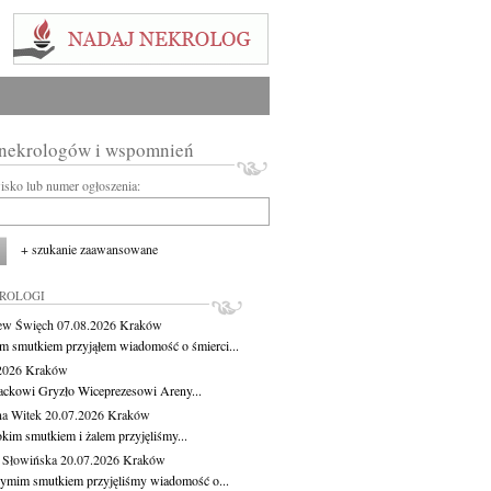
 nekrologów i wspomnień
wisko lub numer ogłoszenia:
+ szukanie zaawansowane
KROLOGI
ew Święch
07.08.2026
Kraków
m smutkiem przyjąłem wiadomość o śmierci...
.2026
Kraków
ackowi Gryzło Wiceprezesowi Areny...
na Witek
20.07.2026
Kraków
okim smutkiem i żalem przyjęliśmy...
 Słowińska
20.07.2026
Kraków
zymim smutkiem przyjęliśmy wiadomość o...