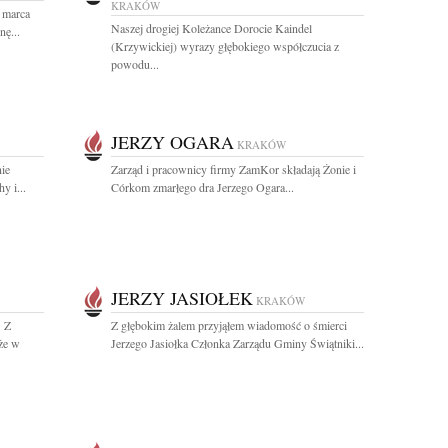
KRAKÓW
 marca
Naszej drogiej Koleżance Dorocie Kaindel
nę...
(Krzywickiej) wyrazy głębokiego współczucia z
powodu...
JERZY OGARA
KRAKÓW
nie
Zarząd i pracownicy firmy ZamKor składają Żonie i
y i...
Córkom zmarłego dra Jerzego Ogara...
JERZY JASIOŁEK
KRAKÓW
" Z
Z głębokim żalem przyjąłem wiadomość o śmierci
że w
Jerzego Jasiołka Członka Zarządu Gminy Świątniki...