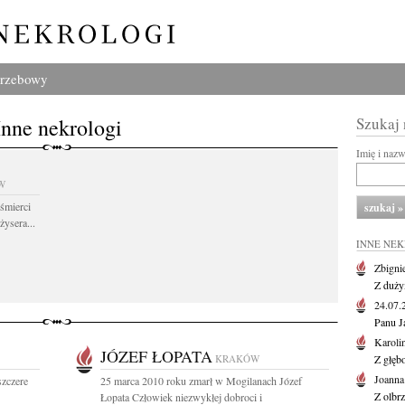
grzebowy
Inne nekrologi
Szukaj
Imię i naz
W
śmierci
żysera...
INNE NE
Zbigni
Z duży
24.07
Panu J
Karoli
JÓZEF ŁOPATA
KRAKÓW
Z głęb
Joanna
zczere
25 marca 2010 roku zmarł w Mogilanach Józef
Z olbr
Łopata Człowiek niezwykłej dobroci i