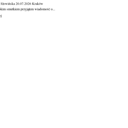
 Słowińska
20.07.2026
Kraków
okim smutkiem przyjąłem wiadomość o...
ej