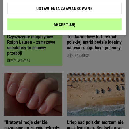
USTAWIENIA ZAAWANSOWANE
AKCEPTUJĘ
Czyszczenie magazynów
Ten karmelowy kuferek od
Ralph Lauren - zamszowe
polskiej marki będzie idealny
sneakersy to cenowy
na jesień. Zgrabny i pojemny
przebój!
OFERTY AVANTI24
OFERTY AVANTI24
"Uratował moje cienkie
Urlop nad polskim morzem nie
paznokcie po zdjęciu hybrydy,
musi być drogi. Bestsellerowe