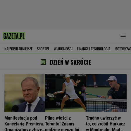
NAJPOPULARNIEJSZE
SPORT.PL
WIADOMOŚCI
FINANSE I TECHNOLOGIA
MOTORYZA
DZIEŃ W SKRÓCIE
Manifestacja pod
Pilne wieści z
Trudno uwierzyć w
Kancelarią Premiera.
Toronto! Znamy
to, co zrobił Hurkacz
Organizatorzy złożyli
godzinę meczu Igi
w Montrealu. Miał