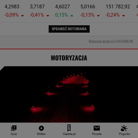
4,2983
3,7187
4,6027
5,0166
151 782,92
-0,09%
-0,41%
0,15%
-0,13%
-0,24%
SPRAWDŹ NOTOWANIA
Notowania dostarcza VIA24ONLINE
MOTORYZACJA
Quiz
Wideo
Gazeta.pl
Poczta
Pogoda