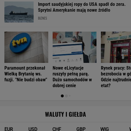
Import saudyjskiej ropy do USA spadł do zera.
Sprytni Amerykanie mają nowe źródło
BIZNES
Paramount przekonał
Nowe eLicytacje
Rynek pracy: S
Wielką Brytanię ws.
ruszyły pełną parą.
bezrobocia w gó
fuzji. "Nie budzi obaw"
Dużo samochodów w
Gdzie najtrudnie
dobrej cenie
etat?
WALUTY I GIEŁDA
EUR
USD
CHF
GBP
WIG