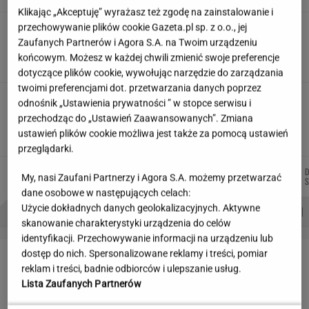
Klikając „Akceptuję” wyrażasz też zgodę na zainstalowanie i
przechowywanie plików cookie Gazeta.pl sp. z o.o., jej
Partnerka Litewki po jego
śmierci: Niektórzy zlecieli się jak sępy
Zaufanych Partnerów i Agora S.A. na Twoim urządzeniu
końcowym. Możesz w każdej chwili zmienić swoje preferencje
SUBSKRYPCJA
dotyczące plików cookie, wywołując narzędzie do zarządzania
twoimi preferencjami dot. przetwarzania danych poprzez
Wzięli pod lupę wielką reformę Muska. Gdzie
odnośnik „Ustawienia prywatności ” w stopce serwisu i
się podziały miliardy oszczędności?
przechodząc do „Ustawień Zaawansowanych”. Zmiana
ustawień plików cookie możliwa jest także za pomocą ustawień
MARIA KORCZ
przeglądarki.
MARTA
AGNIESZKA
WIKTORIA
MARCIN
D
Autorzy:
My, nasi Zaufani Partnerzy i Agora S.A. możemy przetwarzać
NOWAK
NIEDZIAŁEK
BECZEK
KOZŁOWSKI
S
dane osobowe w następujących celach:
Użycie dokładnych danych geolokalizacyjnych. Aktywne
PROBLEMY POLSKICH SIATKARZY
ZNAK Z '30'
WISŁAWA SZYMBORSKA
skanowanie charakterystyki urządzenia do celów
identyfikacji. Przechowywanie informacji na urządzeniu lub
LETNIE OKAZJE
dostęp do nich. Spersonalizowane reklamy i treści, pomiar
reklam i treści, badnie odbiorców i ulepszanie usług.
Lista Zaufanych Partnerów