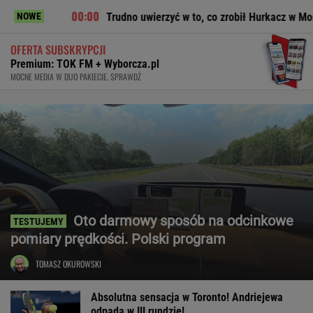
Trudno uwierzyć w to, co zrobił Hurkacz w Montrealu. Miał już
NOWE
OFERTA SUBSKRYPCJI
Premium: TOK FM + Wyborcza.pl
MOCNE MEDIA W DUO PAKIECIE. SPRAWDŹ
Oto darmowy sposób na odcinkowe
pomiary prędkości. Polski program
TOMASZ OKUROWSKI
Absolutna sensacja w Toronto! Andriejewa
odpada w III rundzie!