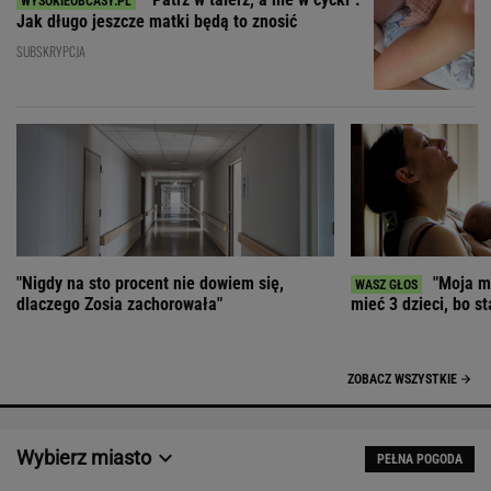
Jak długo jeszcze matki będą to znosić
SUBSKRYPCJA
"Nigdy na sto procent nie dowiem się,
"Moja ma
dlaczego Zosia zachorowała"
mieć 3 dzieci, bo st
ZOBACZ WSZYSTKIE
Wybierz miasto
PEŁNA POGODA