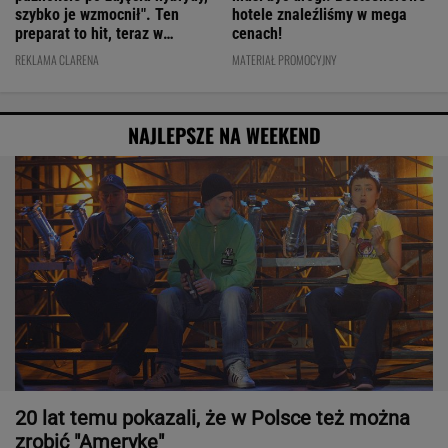
szybko je wzmocnił". Ten
hotele znaleźliśmy w mega
preparat to hit, teraz w
cenach!
świetnej cenie
REKLAMA CLARENA
MATERIAŁ PROMOCYJNY
NAJLEPSZE NA WEEKEND
20 lat temu pokazali, że w Polsce też można
zrobić "Amerykę"