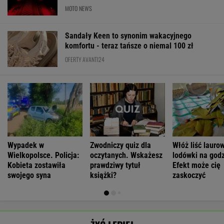
MOTO NEWS
Sandały Keen to synonim wakacyjnego
komfortu - teraz tańsze o niemal 100 zł
OFERTY AVANTI24
Wypadek w
Zwodniczy quiz dla
Włóż liść lauro
Wielkopolsce. Policja:
oczytanych. Wskażesz
lodówki na godz
Kobieta zostawiła
prawdziwy tytuł
Efekt może cię
swojego syna
książki?
zaskoczyć