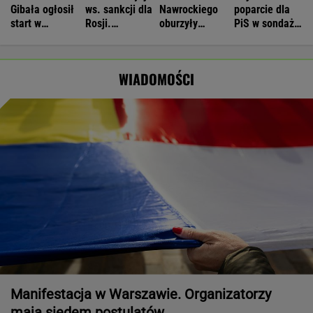
Gibała ogłosił
ws. sankcji dla
Nawrockiego
poparcie dla
start w
Rosji.
oburzyły
PiS w sondażu
wyborach na
Amerykański
Zacharową.
od lat. Doda i
prezydenta
Senat
"Kliniczna
jej były mąż
miasta
zagłosował
rusofobia"
oskarżeni
WIADOMOŚCI
Manifestacja w Warszawie. Organizatorzy
mają siedem postulatów