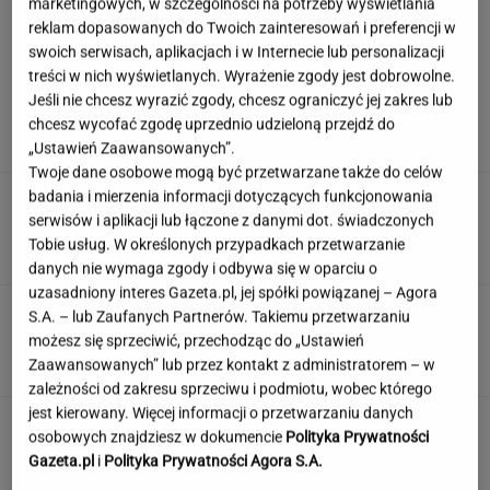
marketingowych, w szczególności na potrzeby wyświetlania
reklam dopasowanych do Twoich zainteresowań i preferencji w
swoich serwisach, aplikacjach i w Internecie lub personalizacji
Wachowicz wraz z Kurzopkami
treści w nich wyświetlanych. Wyrażenie zgody jest dobrowolne.
pożegnała się z "halo tu polsat". Mówi o
Jeśli nie chcesz wyrazić zgody, chcesz ograniczyć jej zakres lub
zaskoczeniu
chcesz wycofać zgodę uprzednio udzieloną przejdź do
MARCIN WOLNIAK
„Ustawień Zaawansowanych”.
Twoje dane osobowe mogą być przetwarzane także do celów
badania i mierzenia informacji dotyczących funkcjonowania
Nowe informacje o mężczyźnie spod Śnieżki.
To Polak
serwisów i aplikacji lub łączone z danymi dot. świadczonych
Tobie usług. W określonych przypadkach przetwarzanie
danych nie wymaga zgody i odbywa się w oparciu o
uzasadniony interes Gazeta.pl, jej spółki powiązanej – Agora
Quiz tylko dla orłów? 90% z was nie zgarnie
S.A. – lub Zaufanych Partnerów. Takiemu przetwarzaniu
maksa w Szybkiej Piątce
możesz się sprzeciwić, przechodząc do „Ustawień
Zaawansowanych” lub przez kontakt z administratorem – w
zależności od zakresu sprzeciwu i podmiotu, wobec którego
jest kierowany. Więcej informacji o przetwarzaniu danych
Jeden wakacyjny nawyk może mieć
osobowych znajdziesz w dokumencie
Polityka Prywatności
nieprzyjemne konsekwencje. Też tak robisz?
Gazeta.pl
i
Polityka Prywatności Agora S.A.
MATERIAŁ PROMOCYJNY