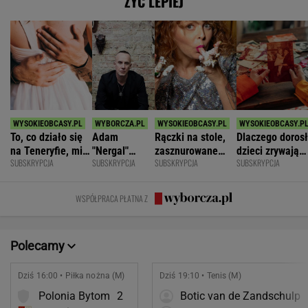
ŻYĆ LEPIEJ
To, co działo się
Adam
Rączki na stole,
Dlaczego doros
na Teneryfie, mi
"Nergal"
zasznurowane
dzieci zrywają
SUBSKRYPCJA
SUBSKRYPCJA
SUBSKRYPCJA
SUBSKRYPCJA
się należało. Nie
Darski: Ja
usta. Byłam
kontakt z
myślałam, że to
wybieram
wychowana w
rodzicami?
złe
terapię, a
dużej dyscyplinie
WSPÓŁPRACA PŁATNA Z
większość
facetów
alkohol
Polecamy
Dziś 16:00 • Piłka nożna (M)
Dziś 19:10 • Tenis (M)
Polonia Bytom
2
Botic van de Zandschulp