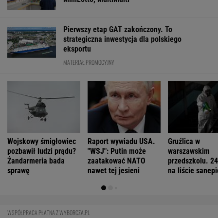
Pierwszy etap GAT zakończony. To
strategiczna inwestycja dla polskiego
eksportu
MATERIAŁ PROMOCYJNY
Wojskowy śmigłowiec
Raport wywiadu USA.
Gruźlica w
pozbawił ludzi prądu?
"WSJ": Putin może
warszawskim
Żandarmeria bada
zaatakować NATO
przedszkolu. 24
sprawę
nawet tej jesieni
na liście sanep
WSPÓŁPRACA PŁATNA Z WYBORCZA.PL