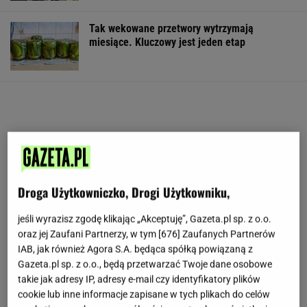
Tak wekowane przetwory wytrzymają
miesiące. Kluczowy jest jeden etap
Droga Użytkowniczko, Drogi Użytkowniku,
jeśli wyrazisz zgodę klikając „Akceptuję”, Gazeta.pl sp. z o.o.
oraz jej Zaufani Partnerzy, w tym [
676
] Zaufanych Partnerów
IAB, jak również Agora S.A. będąca spółką powiązaną z
Gazeta.pl sp. z o.o., będą przetwarzać Twoje dane osobowe
takie jak adresy IP, adresy e-mail czy identyfikatory plików
cookie lub inne informacje zapisane w tych plikach do celów