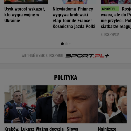
Usyk wprost wskazał,
Niewiadoma-Phinney
Rosj
kto wygra wojnę w
wygrywa królewski
wraca, ale do P
Ukrainie
etap Tour de France!
nie przyleci. Po
Kosmiczna jazda Polki
siatkarze reagu
rozumiem"
SUBSKRYPCJA
WIĘCEJ NIŻ WYNIK. SUBSKRYBUJ
POLITYKA
Kraków. Łukasz
Ważna decyzja
Słowa
Najniższe