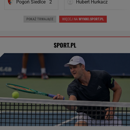
Pogoń Siedlce
2
Hubert Hurkacz
POKAŻ TRWAJĄCE
WIĘCEJ NA
WYNIKI.SPORT.PL
SPORT.PL