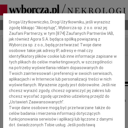
Dbamy o Twoją prywatność
Droga Użytkowniczko, Drogi Użytkowniku, jeśli wyrazisz
Nekrologi
Odeszli
Poradnik pogrzebowy
zgodę klikając "Akceptuję", Wyborcza sp. z o.o. oraz jej
Zaufani Partnerzy, w tym [
874
] Zaufanych Partnerów IAB,
jak również Agora S.A. będąca spółką powiązaną z
Wyborcza sp. z o.o., będą przetwarzać Twoje dane
osobowe takie jak adresy IP, adresy e-mail czy
IMIĘ I NAZWISKO:
identyfikatory plików cookie lub inne informacje zapisane w
Kraków, cała Polska
REGION:
tych plikach do celów marketingowych, w szczególności
na potrzeby wyświetlania reklam dopasowanych do
13.04.2010
DATA EMISJI:
Twoich zainteresowań i preferencji w swoich serwisach,
aplikacjach i w Internecie lub personalizacji treści w nich
wyświetlanych. Wyrażenie zgody jest dobrowolne. Jeśli nie
chcesz wyrazić zgody, chcesz ograniczyć jej zakres lub
Z głębokim żalem i smutkiem
chcesz wycofać zgodę uprzednio udzieloną przejdź do
w tych trudnych dla Narodu Polskiego dniach
„Ustawień Zaawansowanych”.
Twoje dane osobowe mogą być przetwarzane także do
celów badania i mierzenia informacji dotyczących
Rodzinom, Bliskim
funkcjonowania serwisów i aplikacji lub łączone z danymi
i Współpracownikom
dot. świadczonych Tobie usług. Jeśli podstawą