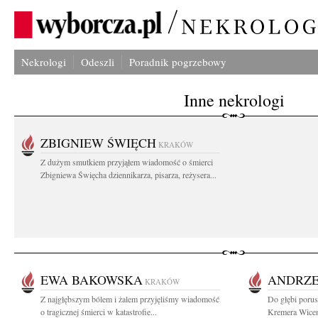
Nekrologi
Odeszli
Poradnik pogrzebowy
Inne nekrologi
ZBIGNIEW ŚWIĘCH
KRAKÓW
Z dużym smutkiem przyjąłem wiadomość o śmierci
Zbigniewa Święcha dziennikarza, pisarza, reżysera...
EWA BAKOWSKA
ANDRZE
KRAKÓW
Z najgłębszym bólem i żalem przyjęliśmy wiadomość
Do głębi porus
o tragicznej śmierci w katastrofie...
Kremera Wicem