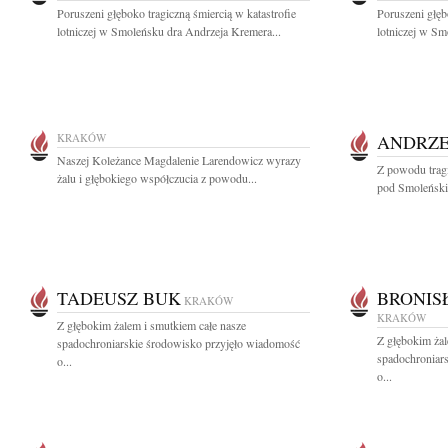
Poruszeni głęboko tragiczną śmiercią w katastrofie
Poruszeni głęb
lotniczej w Smoleńsku dra Andrzeja Kremera...
lotniczej w Smo
KRAKÓW
ANDRZE
Naszej Koleżance Magdalenie Larendowicz wyrazy
Z powodu tragic
żalu i głębokiego współczucia z powodu...
pod Smoleńskie
TADEUSZ BUK
BRONIS
KRAKÓW
KRAKÓW
Z głębokim żalem i smutkiem całe nasze
Z głębokim żal
spadochroniarskie środowisko przyjęło wiadomość
spadochroniar
o...
o...