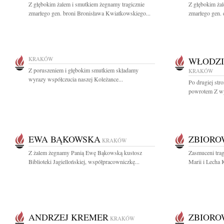
Z głębokim żalem i smutkiem żegnamy tragicznie
Z głębokim żal
zmarłego gen. broni Bronisława Kwiatkowskiego...
zmarłego gen. 
KRAKÓW
WŁODZI
Z poruszeniem i głębokim smutkiem składamy
KRAKÓW
wyrazy współczucia naszej Koleżance...
Po drugiej stro
powrotem Z wy
EWA BĄKOWSKA
ZBIOR
KRAKÓW
Z żalem żegnamy Panią Ewę Bąkowską kustosz
Zasmuceni trag
Biblioteki Jagiellońskiej, współpracowniczkę...
Marii i Lecha 
ANDRZEJ KREMER
ZBIOR
KRAKÓW