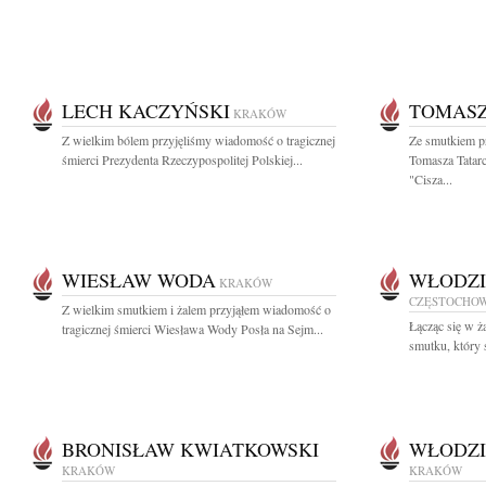
LECH KACZYŃSKI
TOMASZ
KRAKÓW
Z wielkim bólem przyjęliśmy wiadomość o tragicznej
Ze smutkiem p
śmierci Prezydenta Rzeczypospolitej Polskiej...
Tomasza Tatar
"Cisza...
WIESŁAW WODA
WŁODZI
KRAKÓW
CZĘSTOCHO
Z wielkim smutkiem i żalem przyjąłem wiadomość o
Łącząc się w ż
tragicznej śmierci Wiesława Wody Posła na Sejm...
smutku, który 
BRONISŁAW KWIATKOWSKI
WŁODZI
KRAKÓW
KRAKÓW