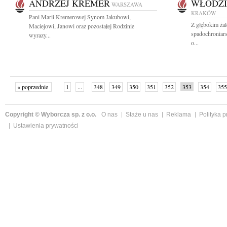
ANDRZEJ KREMER
WŁODZI
WARSZAWA
KRAKÓW
Pani Marii Kremerowej Synom Jakubowi,
Z głębokim żal
Maciejowi, Janowi oraz pozostałej Rodzinie
spadochroniar
wyrazy...
o...
« poprzednie
1
...
348
349
350
351
352
353
354
355
następne »
Copyright © Wyborcza sp. z o.o.
O nas
Staże u nas
Reklama
Polityka 
Ustawienia prywatności