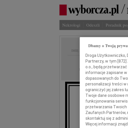
Nekrologi
Odeszli
Poradnik p
Dbamy o Twoją prywa
IMIĘ I NAZWISKO:
Droga Użytkowniczko, Dr
Kraków
Partnerzy, w tym [
872
]
REGION:
o.o., będą przetwarzać 
23.04.2010
DATA EMISJI:
informacje zapisane w
dopasowanych do Twoich
personalizacji treści 
ograniczyć jej zakres
Twoje dane osobowe mo
Kie
funkcjonowania serwisó
przetwarzania Twoich da
Zaufanych Partnerów, 
skontaktuj się z admin
Więcej informacji znaj