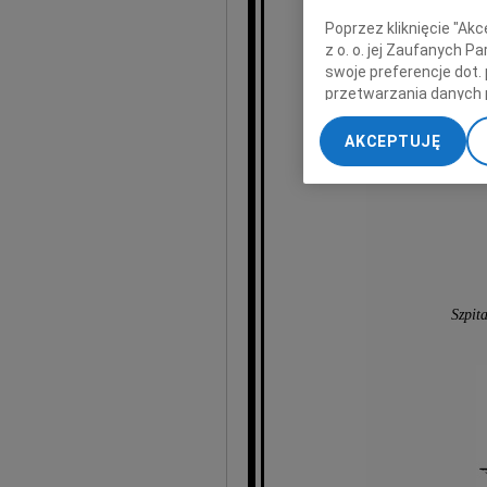
Ma
Poprzez kliknięcie "Ak
z o. o. jej Zaufanych 
swoje preferencje dot.
wyr
przetwarzania danych 
„Ustawienia zaawansow
AKCEPTUJĘ
My, nasi Zaufani Part
dokładnych danych geol
Przechowywanie informa
treści, badnie odbiorcó
Szpit