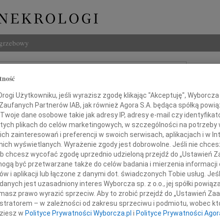
ogrzebowy
Szukaj
tność
Imię i na
ogi Użytkowniku, jeśli wyrazisz zgodę klikając "Akceptuję", Wyborcza sp
 Zaufanych Partnerów IAB, jak również Agora S.A. będąca spółką powi
Twoje dane osobowe takie jak adresy IP, adresy e-mail czy identyfikato
 tych plikach do celów marketingowych, w szczególności na potrzeby 
INNE NE
 zainteresowań i preferencji w swoich serwisach, aplikacjach i w Int
w nich wyświetlanych. Wyrażenie zgody jest dobrowolne. Jeśli nie chce
24.0
 lub chcesz wycofać zgodę uprzednio udzieloną przejdź do „Ustawień
Panu 
gą być przetwarzane także do celów badania i mierzenia informacji
Karol
rownikowi Apteki Szpitalnej
w i aplikacji lub łączone z danymi dot. świadczonych Tobie usług. Jeś
Z głę
nych jest uzasadniony interes Wyborcza sp. z o.o., jej spółki powiąza
Joann
masz prawo wyrazić sprzeciw. Aby to zrobić przejdź do „Ustawień Z
Pani mgr farmacji
Z olb
istratorem – w zależności od zakresu sprzeciwu i podmiotu, wobec któ
Joann
dziesz w
Polityce Prywatności Wyborcza.pl
i
Polityce Prywatności Agor
Z głę