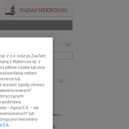
 nekrologów i wspomnień
zwisko lub numer ogłoszenia:
. z o.o. oraz jej Zaufani
ązaną z Wyborcza sp. z
+ szukanie zaawansowane
ry plików cookie lub inne
wyświetlania reklam
KROLOGI
ernecie lub
sz wyrazić zgody, chcesz
7.2026
Kraków
 Zaawansowanych”.
Jackowi Gryzło Wiceprezesowi Areny...
 dotyczących
ina Witek
20.07.2026
Kraków
li podstawą
bokim smutkiem i żalem przyjęliśmy...
nej – Agora S.A. – lub
a Słowińska
20.07.2026
Kraków
aawansowanych” lub
rzymim smutkiem przyjęliśmy wiadomość o...
rego jest kierowany.
a Słowińska
20.07.2026
Kraków
a S.A.
bokim smutkiem przyjąłem wiadomość o...