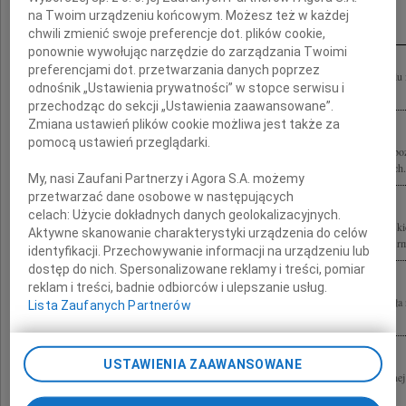
Inne kondolencje
na Twoim urządzeniu końcowym. Możesz też w każdej
chwili zmienić swoje preferencje dot. plików cookie,
ponownie wywołując narzędzie do zarządzania Twoimi
preferencjami dot. przetwarzania danych poprzez
Z Żoną Krystyną po stracie ukochanego Męża ppor. Jacka Surówki łączę się w ból
odnośnik „Ustawienia prywatności” w stopce serwisu i
Modzelewska
przechodząc do sekcji „Ustawienia zaawansowane”.
Zmiana ustawień plików cookie możliwa jest także za
pomocą ustawień przeglądarki.
Zmarł tragicznie w dniu 10 kwietnia 2010 roku ppor. Jacek Surówka "Płetwa" Nabo
dniu 23 kwietnia 2010 roku o godzinie 15.15 w domu pogrzebowym na Powązkach.
My, nasi Zaufani Partnerzy i Agora S.A. możemy
przetwarzać dane osobowe w następujących
celach:
Użycie dokładnych danych geolokalizacyjnych.
Szczere wyrazy współczucia dla naszego Kolegi Mateusza Surówki oraz Jego Bliski
Aktywne skanowanie charakterystyki urządzenia do celów
Ich Rodziny Jacka Surówki funkcjonariusza BOR składają koleżanki i koledzy z firm
identyfikacji. Przechowywanie informacji na urządzeniu lub
dostęp do nich. Spersonalizowane reklamy i treści, pomiar
reklam i treści, badnie odbiorców i ulepszanie usług.
Żal w nas bezmierny cichą łzą się sączy... Tragedia samolotu prezydenckiego zabra
Lista Zaufanych Partnerów
Jacku, pomocnym i szczerym przyjacielem, kumplem i opiekunem. Zawodowo...
USTAWIENIA ZAAWANSOWANE
Pani Krystynie Łuczak-Surówce serdeczne wyrazy współczucia z powodu tragicznej 
i pracownicy z Instytutu Wzornictwa Przemysłowego w Warszawie