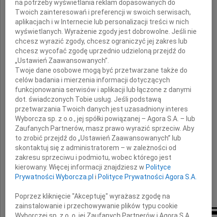
na potrzeby wyświetlania reklam dopasowanych do
całej Rodzinie
Twoich zainteresowań i preferencji w swoich serwisach,
aplikacjach i w Internecie lub personalizacji treści w nich
tragicznie zmarłego naszego Kolegi
wyświetlanych. Wyrażenie zgody jest dobrowolne. Jeśli nie
chcesz wyrazić zgody, chcesz ograniczyć jej zakres lub
chcesz wycofać zgodę uprzednio udzieloną przejdź do
„Ustawień Zaawansowanych”.
Twoje dane osobowe mogą być przetwarzane także do
celów badania i mierzenia informacji dotyczących
funkcjonowania serwisów i aplikacji lub łączone z danymi
dot. świadczonych Tobie usług. Jeśli podstawą
przetwarzania Twoich danych jest uzasadniony interes
Jacka Surówki
Wyborcza sp. z o.o., jej spółki powiązanej – Agora S.A. – lub
Zaufanych Partnerów, masz prawo wyrazić sprzeciw. Aby
to zrobić przejdź do „Ustawień Zaawansowanych” lub
Złączeni w wielkim smutku
skontaktuj się z administratorem – w zależności od
zakresu sprzeciwu i podmiotu, wobec którego jest
koledzy i koleżanki
kierowany. Więcej informacji znajdziesz w
Polityce
z Krakowskiego Liceum Plastycznego
Prywatności Wyborcza.pl
i
Polityce Prywatności Agora S.A.
wraz z wychowawcą
Poprzez kliknięcie "Akceptuję" wyrażasz zgodę na
zainstalowanie i przechowywanie plików typu cookie
Wyborczej sp. z o. o. jej Zaufanych Partnerów i Agora S.A.