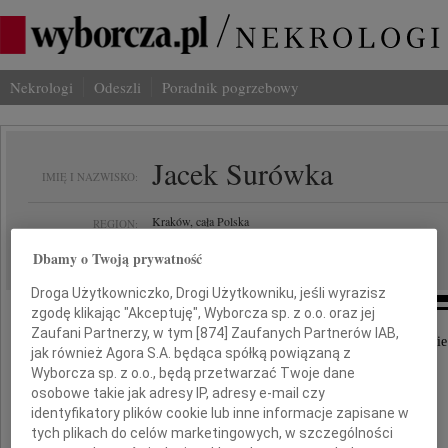
Nekrologi
Odeszli
Poradnik pogrzebowy
Jacek Surówka
IMIĘ I NAZWISKO:
Kraków, cała Polska
REGION:
23.04.2010
DATA EMISJI:
Dbamy o Twoją prywatność
Droga Użytkowniczko, Drogi Użytkowniku, jeśli wyrazisz
zgodę klikając "Akceptuję", Wyborcza sp. z o.o. oraz jej
Zaufani Partnerzy, w tym [
874
] Zaufanych Partnerów IAB,
Wyrazy głębokiego współczucia składamy Tobie
jak również Agora S.A. będąca spółką powiązaną z
Wyborcza sp. z o.o., będą przetwarzać Twoje dane
Krysiu
osobowe takie jak adresy IP, adresy e-mail czy
identyfikatory plików cookie lub inne informacje zapisane w
oraz
tych plikach do celów marketingowych, w szczególności