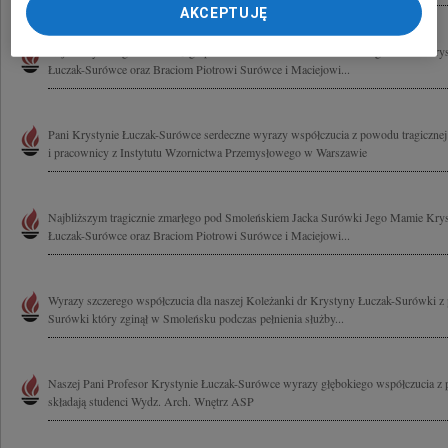
AKCEPTUJĘ
Najbliższym tragicznie zmarłego pod Smoleńskiem Jacka Surówki Jego Mamie Krys
Łuczak-Surówce oraz Braciom Piotrowi Surówce i Maciejowi...
Pani Krystynie Łuczak-Surówce serdeczne wyrazy współczucia z powodu tragicznej 
i pracownicy z Instytutu Wzornictwa Przemysłowego w Warszawie
Najbliższym tragicznie zmarłego pod Smoleńskiem Jacka Surówki Jego Mamie Krys
Łuczak-Surówce oraz Braciom Piotrowi Surówce i Maciejowi...
Wyrazy szczerego współczucia dla naszej Koleżanki dr Krystyny Łuczak-Surówki z
Surówki który zginął w Smoleńsku podczas pełnienia służby...
Naszej Pani Profesor Krystynie Łuczak-Surówce wyrazy głębokiego współczucia z 
składają studenci Wydz. Arch. Wnętrz ASP