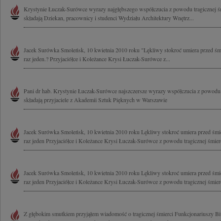
Krystynie Łuczak-Surówce wyrazy najgłębszego współczucia z powodu tragicznej 
składają Dziekan, pracownicy i studenci Wydziału Architektury Wnętrz...
Jacek Surówka Smoleńsk, 10 kwietnia 2010 roku "Lękliwy stokroć umiera przed śmie
raz jeden.? Przyjaciółce i Koleżance Krysi Łuczak-Surówce z...
Pani dr hab. Krystynie Łuczak-Surówce najszczersze wyrazy współczucia z powodu 
składają przyjaciele z Akademii Sztuk Pięknych w Warszawie
Jacek Surówka Smoleńsk, 10 kwietnia 2010 roku Lękliwy stokroć umiera przed śmier
raz jeden Przyjaciółce i Koleżance Krysi Łuczak-Surówce z powodu tragicznej śmierc
Jacek Surówka Smoleńsk, 10 kwietnia 2010 roku Lękliwy stokroć umiera przed śmier
raz jeden Przyjaciółce i Koleżance Krysi Łuczak-Surówce z powodu tragicznej śmierc
Z głębokim smutkiem przyjąłem wiadomość o tragicznej śmierci Funkcjonariuszy B