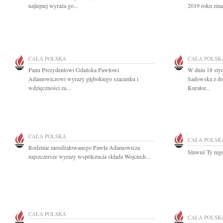
najlepiej wyraża go...
2019 roku zmar
CAŁA POLSKA
CAŁA POLSK
Panu Prezydentowi Gdańska Pawłowi
W dniu 18 styc
Adamowiczowi wyrazy głębokiego szacunku i
Sadowska z d
wdzięczności za...
Kurator...
CAŁA POLSKA
CAŁA POLSK
Rodzinie nieodżałowanego Pawła Adamowicza
Sławuś Ty nig
najszczersze wyrazy współczucia składa Wojciech...
CAŁA POLSKA
CAŁA POLSK