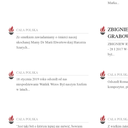
Marka...
ZBIGNI
CAŁA POLSKA
GRABO
Ze smutkiem zawiadamiamy o śmierci naszej
ukochanej Mamy Dr Marii Elwertowskiej Harcerza
ZBIGNIEW R
Szarych...
- 28 I 2017 W 
był...
CAŁA POLSKA
CAŁA POLSK
18 stycznia 2019 roku odszedł od nas
Odszedł Roman
niespodziewanie Waldek Wrzos Był naszym Szefem
kompozytor, p
w latach...
CAŁA POLSKA
CAŁA POLSK
"Jest taki ból o którym lepiej nie mówić, bowiem
Z wielkim żale