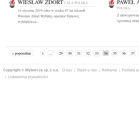
WIESŁAW ZDORT
PAWEŁ 
CAŁA POLSKA
POLSKA
14 stycznia 2019 roku w wieku 87 lat odszedł
Z niewypowied
Wiesław Zdort Wybitny operator filmowy,
ogromnej stra
wykładowca...
« poprzednie
1
...
29
30
31
32
33
34
35
36
37
»
Copyright © Wyborcza sp. z o.o.
O nas
Staże u nas
Reklama
Polityka 
Ustawienia prywatności