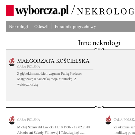
Nekrologi
Odeszli
Poradnik pogrzebowy
Inne nekrologi
MAŁGORZATA KOŚCIELSKA
CAŁA POLSKA
Z głębokim smutkiem żegnam Panią Profesor
Małgorzatę Kościelską moją Mentorkę. Z
wdzięcznością...
CAŁA POLSKA
CAŁA POLSK
Michał Szenwald Liwicki 11.10.1936 - 12.02.2018
Za okazane ser
Absolwent Szkoły Filmowej i Telewizyjnej w...
modlitwę po n