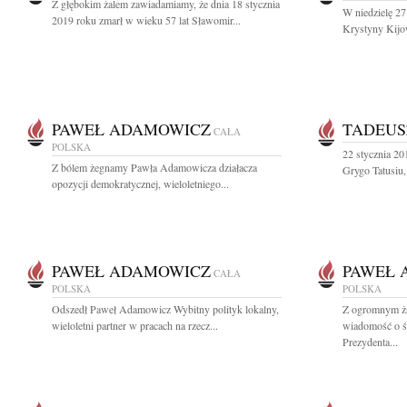
Z głębokim żalem zawiadamiamy, że dnia 18 stycznia
W niedzielę 27 
2019 roku zmarł w wieku 57 lat Sławomir...
Krystyny Kijo
PAWEŁ ADAMOWICZ
TADEUS
CAŁA
POLSKA
22 stycznia 20
Z bólem żegnamy Pawła Adamowicza działacza
Grygo Tatusiu,
opozycji demokratycznej, wieloletniego...
PAWEŁ ADAMOWICZ
PAWEŁ 
CAŁA
POLSKA
POLSKA
Odszedł Paweł Adamowicz Wybitny polityk lokalny,
Z ogromnym ża
wieloletni partner w pracach na rzecz...
wiadomość o 
Prezydenta...