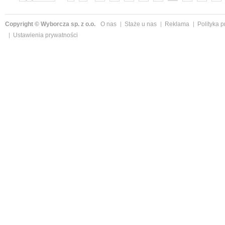
»
Copyright © Wyborcza sp. z o.o.
O nas
Staże u nas
Reklama
Polityka 
Ustawienia prywatności