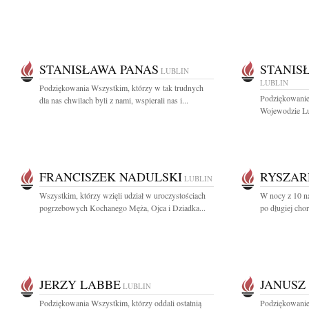
STANISŁAWA PANAS
STANIS
LUBLIN
LUBLIN
Podziękowania Wszystkim, którzy w tak trudnych
Podziękowanie
dla nas chwilach byli z nami, wspierali nas i...
Wojewodzie Lu
FRANCISZEK NADULSKI
RYSZAR
LUBLIN
Wszystkim, którzy wzięli udział w uroczystościach
W nocy z 10 na
pogrzebowych Kochanego Męża, Ojca i Dziadka...
po długiej cho
JERZY LABBE
JANUSZ
LUBLIN
Podziękowania Wszystkim, którzy oddali ostatnią
Podziękowanie