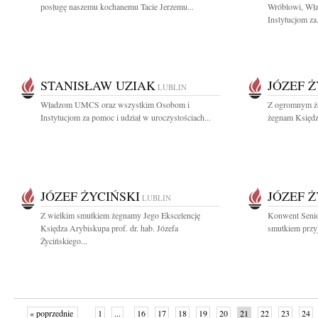
posługę naszemu kochanemu Tacie Jerzemu...
Wróblowi, Wł
Instytucjom za.
STANISŁAW UZIAK
JÓZEF Ż
LUBLIN
Władzom UMCS oraz wszystkim Osobom i
Z ogromnym żal
Instytucjom za pomoc i udział w uroczystościach...
żegnam Księdz
JÓZEF ŻYCIŃSKI
JÓZEF Ż
LUBLIN
Z wielkim smutkiem żegnamy Jego Ekscelencję
Konwent Senio
Księdza Arybiskupa prof. dr. hab. Józefa
smutkiem przyj
Życińskiego...
« poprzednie
1
...
16
17
18
19
20
21
22
23
24