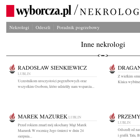
Nekrologi
Odeszli
Poradnik pogrzebowy
Inne nekrologi
RADOSŁAW SIENKIEWICZ
DRAGAN
LUBLIN
Z wielkim smu
Uczestnikom uroczystości pogrzebowych oraz
Klaica wybitne
wszystkim Osobom, które udzieliły nam wsparcia...
MAREK MAZUREK
PRZEMY
LUBLIN
LUBLIN
Przed rokiem zmarł mój ukochany Mąż Marek
Odszedł od nas
Mazurek W rocznicę Jego śmierci w dniu 24
i grafik Tata, 
sierpnia...