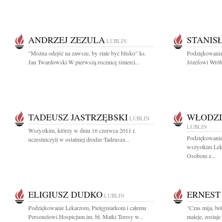
ANDRZEJ ZEZULA
STANIS
LUBLIN
"Można odejść na zawsze, by stale być blisko" ks.
Podziękowania 
Jan Twardowski W pierwszą rocznicę śmierci...
Józefowi Wrób
TADEUSZ JASTRZĘBSKI
WŁODZI
LUBLIN
LUBLIN
Wszystkim, którzy w dniu 16 czerwca 2011 r.
Podziękowanie
uczestniczyli w ostatniej drodze Tadeusza...
wszystkim Lek
Osobom z...
ELIGIUSZ DUDKO
ERNEST
LUBLIN
Podziękowanie Lekarzom, Pielęgniarkom i całemu
"Czas mija, ból
Personelowi Hospicjum im. bł. Matki Teresy w...
maleje, zostaje