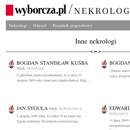
Nekrologi
Odeszli
Poradnik pogrzebowy
Inne nekrologi
BOGDAN STANISŁAW KUŚBA
BOGDAN
WIEK: 74
POZNAŃ
,,Śmierć stano
Z głębokim żalem zawiadamiamy, że w dniu 10
czasu, przypom
sierpnia 2009 roku zmarł nasz najukochańszy Mąż,...
JAN SYGUŁA
EDWARD
WIEK: 76
BYDGOSZCZ
BYDGOSZCZ
5 sierpnia 2009 roku, w wieku 76 lat zmarł Jan
31 lipca 2009 
Syguła zasłużony dla lotnictwa emerytowany...
niespodziewani