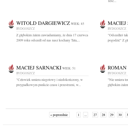
Teść...
WITOLD DARGIEWICZ
MACIEJ
WIEK: 85
BYDGOSZCZ
BYDGOSZCZ
Z głębokim żalem zawiadamiamy, że dnia 17 czerwca
"Odszedłeś tak
2009 roku odszedł od nas nasz kochany Tata,...
pogodzić" Z gł
MACIEJ SARNACKI
ROMAN 
WIEK: 51
BYDGOSZCZ
BYDGOSZCZ
"Człowiek umiera niegotowy i niedokończony, w
"Nie umiera te
przypadkowym punkcie czasu i przestrzeni, w...
głębokim żalem
« poprzednie
1
...
27
28
29
30