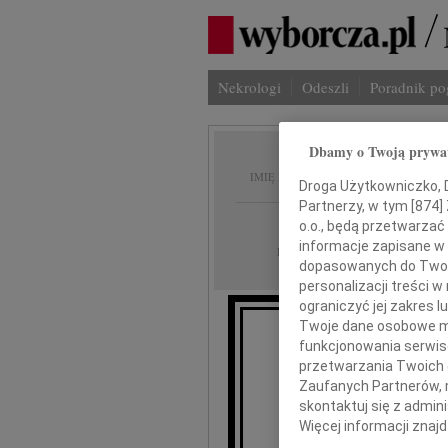
Nekrologi
Odeszli
Poradnik p
Dbamy o Twoją prywa
Maciej
IMIĘ I NAZWISKO:
Droga Użytkowniczko, Dr
Partnerzy, w tym [
874
]
Bydgoszcz
REGION:
o.o., będą przetwarzać 
informacje zapisane w
15.06.2009
DATA EMISJI:
dopasowanych do Twoich
personalizacji treści 
ograniczyć jej zakres
Twoje dane osobowe mo
funkcjonowania serwisó
przetwarzania Twoich da
"Odszedłeś tak wc
Zaufanych Partnerów, 
skontaktuj się z admin
Więcej informacji znaj
Z głębokim żalem 