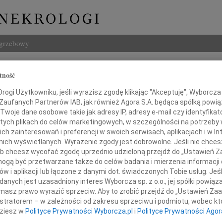
ogrzebowy
Szukaj
tność
 Sarnacki
Imię i na
ogi Użytkowniku, jeśli wyrazisz zgodę klikając "Akceptuję", Wyborcza sp
 Zaufanych Partnerów IAB, jak również Agora S.A. będąca spółką powi
Twoje dane osobowe takie jak adresy IP, adresy e-mail czy identyfikato
 tych plikach do celów marketingowych, w szczególności na potrzeby 
 zainteresowań i preferencji w swoich serwisach, aplikacjach i w Int
INNE NE
w nich wyświetlanych. Wyrażenie zgody jest dobrowolne. Jeśli nie chce
Jerzy
 lub chcesz wycofać zgodę uprzednio udzieloną przejdź do „Ustawień
Z głę
gą być przetwarzane także do celów badania i mierzenia informacji
Maria
w i aplikacji lub łączone z danymi dot. świadczonych Tobie usług. Jeś
Dnia 
nych jest uzasadniony interes Wyborcza sp. z o.o., jej spółki powiąza
Konra
ześnie, że ani uwierzyć, ani się pogodzić"
masz prawo wyrazić sprzeciw. Aby to zrobić przejdź do „Ustawień Z
Bydg
istratorem – w zależności od zakresu sprzeciwu i podmiotu, wobec któ
Trzeb
dziesz w
Polityce Prywatności Wyborcza.pl
i
Polityce Prywatności Agor
zawiadamiam, że dnia 11 czerwca 2009 roku
Roma