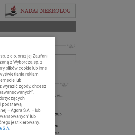
 nekrologów i wspomnień
zwisko lub numer ogłoszenia:
. z o.o. oraz jej Zaufani
ązaną z Wyborcza sp. z
ry plików cookie lub inne
+ szukanie zaawansowane
wyświetlania reklam
ernecie lub
KROLOGI
sz wyrazić zgody, chcesz
 Marcisz
02.07.2026
Bydgoszcz
 Zaawansowanych”.
bokim żalem i smutkiem zawiadamiamy, że...
 dotyczących
 Kisiel
20.05.2026
Bydgoszcz
li podstawą
13 maja 2026 zmarła Maria Kisiel...
nej – Agora S.A. – lub
d Antoni Minkiewicz
wiek: 78
18.05.2026
aawansowanych” lub
oszcz
rego jest kierowany.
a pamiętać o nieustannej wdzięczności za...
a S.A.
n Dolata
wiek: 79
13.05.2026
Bydgoszcz