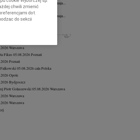
ypu cookie Wyborczej sp.
bokim żalem zawiadamiamy, że dnia 8 maja...
żdej chwili zmienić
n Dolata
12.05.2026
Bydgoszcz
preferencjami dot.
bokim żalem zawiadamiamy, że dnia 8 maja...
hodząc do sekcji
cej
stawień przeglądarki.
ZE NEKROLOGI, KONDOLENCJE
h celach:
Użycie
iusz Butruk
05.08.2026
Warszawa
lów identyfikacji.
8.2026
Warszawa
ści, pomiar reklam i
eta Fikus
05.08.2026
Poznań
8.2026
Poznań
 Falkowski
05.08.2026
cała Polska
8.2026
Opole
8.2026
Bydgoszcz
ej Piotr Gołaszewski
05.08.2026
Warszawa
8.2026
Warszawa
8.2026
Warszawa
cej