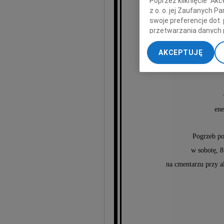
Poprzez kliknięcie "Ak
z o. o. jej Zaufanych 
swoje preferencje dot.
przetwarzania danych 
„Ustawienia zaawansow
AKCEPTUJĘ
Edwa
My, nasi Zaufani Part
dokładnych danych geol
Przechowywanie informa
treści, badnie odbiorcó
ene
Pogrzeb po
w sobotę, 8
na cmentarzu przy a