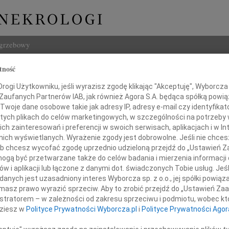
ogrzebowy
tność
Szukaj
 Kostrzewski
ogi Użytkowniku, jeśli wyrazisz zgodę klikając "Akceptuję", Wyborcza sp
Imię i na
 Zaufanych Partnerów IAB, jak również Agora S.A. będąca spółką powi
Twoje dane osobowe takie jak adresy IP, adresy e-mail czy identyfikato
 tych plikach do celów marketingowych, w szczególności na potrzeby 
 zainteresowań i preferencji w swoich serwisach, aplikacjach i w Int
w nich wyświetlanych. Wyrażenie zgody jest dobrowolne. Jeśli nie chce
INNE NE
 lub chcesz wycofać zgodę uprzednio udzieloną przejdź do „Ustawień
Jerzy
gą być przetwarzane także do celów badania i mierzenia informacji
Z głę
w i aplikacji lub łączone z danymi dot. świadczonych Tobie usług. Jeś
Maria
nych jest uzasadniony interes Wyborcza sp. z o.o., jej spółki powiąza
31 lipca 2009 roku,
Dnia 
masz prawo wyrazić sprzeciw. Aby to zrobić przejdź do „Ustawień Z
Konra
przeżywszy 59 lat,
istratorem – w zależności od zakresu sprzeciwu i podmiotu, wobec któ
Bydg
zmarł niespodziewanie
dziesz w
Polityce Prywatności Wyborcza.pl
i
Polityce Prywatności Agor
Trzeb
ny Mąż, Tata, Zięć, Teść i Dziadek
Roma