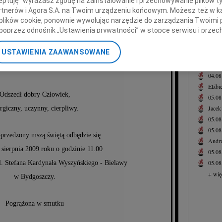
ceptuję" wyrażasz zgodę na zainstalowanie i przechowywanie plików t
Z głę
Partnerów i Agora S.A. na Twoim urządzeniu końcowym. Możesz też w ka
Roma
 plików cookie, ponownie wywołując narzędzie do zarządzania Twoimi 
Z głę
poprzez odnośnik „Ustawienia prywatności” w stopce serwisu i przec
+ wię
ane”. Zmiana ustawień plików cookie możliwa jest także za pomocą u
NAJNOWS
USTAWIENIA ZAAWANSOWANE
rd Kostrzewski
nerzy i Agora S.A. możemy przetwarzać dane osobowe w następującyc
Eugen
okalizacyjnych. Aktywne skanowanie charakterystyki urządzenia do ce
04.0
cji na urządzeniu lub dostęp do nich. Spersonalizowane reklamy i tre
Elżbi
w i ulepszanie usług.
Lista Zaufanych Partnerów
Odszedł dobry Człowiek,
05.0
Jacek
rgiczny, uczynny, cierpliwy.
05.0
05.0
przedzony mszą świętą odbędzie się
Andrz
 sierpnia 2009 roku o godzinie 11.00
05.0
05.0
l. Stefana Kardynała Wyszyńskiego - Bielawy
+ wię
w Bydgoszczy.
Pogrążona w smutku