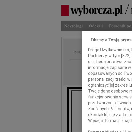
Nekrologi
Odeszli
Poradnik p
Dbamy o Twoją prywa
Edward
Droga Użytkowniczko, Dr
IMIĘ I NAZWISKO:
Partnerzy, w tym [
872
]
o.o., będą przetwarzać 
Bydgoszcz
REGION:
informacje zapisane w
dopasowanych do Twoich
07.08.2009
DATA EMISJI:
personalizacji treści 
ograniczyć jej zakres
Twoje dane osobowe mo
funkcjonowania serwisó
przetwarzania Twoich da
Zaufanych Partnerów, 
skontaktuj się z admin
Więcej informacji znaj
nasz kocha