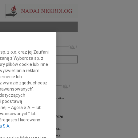
 nekrologów i wspomnień
. z o.o. oraz jej Zaufani
zwisko lub numer ogłoszenia:
ązaną z Wyborcza sp. z
ry plików cookie lub inne
+ szukanie zaawansowane
wyświetlania reklam
ernecie lub
sz wyrazić zgody, chcesz
KROLOGI
 Zaawansowanych”.
 Marcisz
02.07.2026
Bydgoszcz
 dotyczących
bokim żalem i smutkiem zawiadamiamy, że...
li podstawą
 Kisiel
20.05.2026
Bydgoszcz
nej – Agora S.A. – lub
13 maja 2026 zmarła Maria Kisiel...
aawansowanych” lub
d Antoni Minkiewicz
wiek: 78
18.05.2026
rego jest kierowany.
oszcz
a S.A.
a pamiętać o nieustannej wdzięczności za...
n Dolata
wiek: 79
13.05.2026
Bydgoszcz