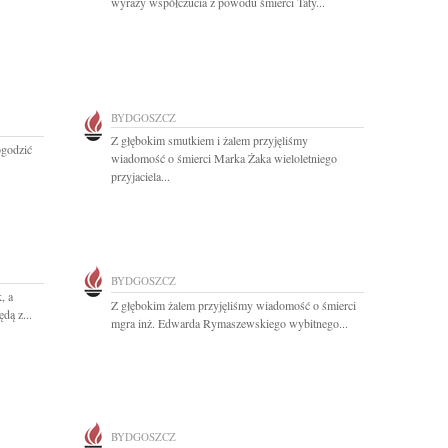
wyrazy współczucia z powodu śmierci Taty...
BYDGOSZCZ
Z głębokim smutkiem i żalem przyjęliśmy
ogodzić
wiadomość o śmierci Marka Żaka wieloletniego
przyjaciela...
BYDGOSZCZ
, a
Z głębokim żalem przyjęliśmy wiadomość o śmierci
dą z...
mgra inż. Edwarda Rymaszewskiego wybitnego...
BYDGOSZCZ