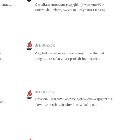
 śmierci
Z wielkim smutkiem przyjęliśmy wiadomość o
śmierci dr Elżbiety Weyman Ordynator Oddziału...
BYDGOSZCZ
o
Z głębokim żalem zawiadamiamy, że w dniu 24
a
lutego 2018 roku zmarł prof. dr hab. Józef...
BYDGOSZCZ
Drogiemu Darkowi wyrazy głębokiego współczucia i
zy
słowa wsparcia w trudnych chwilach po...