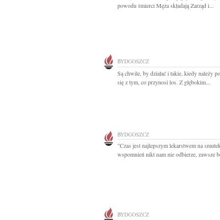
powodu śmierci Męża składają Zarząd i...
BYDGOSZCZ
Są chwile, by działać i takie, kiedy należy p
się z tym, co przynosi los. Z głębokim...
BYDGOSZCZ
"Czas jest najlepszym lekarstwem na smutek
wspomnień nikt nam nie odbierze, zawsze bę
BYDGOSZCZ