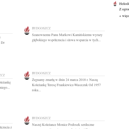
Heliod
Z ogro
+ więc
BYDGOSZCZ
Szanownemu Panu Markowi Kamińskiemu wyrazy
3
głębokiego współczucia i słowa wsparcia w tych...
a Dr
BYDGOSZCZ
ZCZ
Żegnamy zmarłą w dniu 24 marca 2018 r. Naszą
leżankę
Koleżankę Teresę Frankiewicz-Waszczuk Od 1957
iego...
roku...
BYDGOSZCZ
Naszej Koleżance Monice Podosek serdeczne
łczucia z