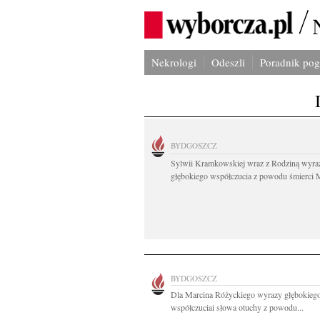
Nekrologi
Odeszli
Poradnik po
BYDGOSZCZ
Sylwii Kramkowskiej wraz z Rodziną wyra
głębokiego współczucia z powodu śmierci 
BYDGOSZCZ
Dla Marcina Różyckiego wyrazy głębokieg
współczuciai słowa otuchy z powodu...