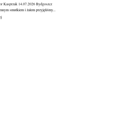
or Kasprzak
14.07.2026
Bydgoszcz
mnym smutkiem i żalem przyjęliśmy...
ej