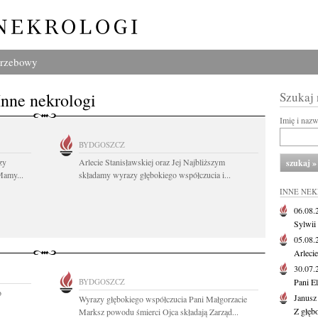
grzebowy
Inne nekrologi
Szukaj
Imię i naz
BYDGOSZCZ
zy
Arlecie Stanisławskiej oraz Jej Najbliższym
Mamy...
składamy wyrazy głębokiego współczucia i...
INNE NE
06.08
Sylwii
05.08
Arlecie
30.07
BYDGOSZCZ
Pani El
o
Janusz
Wyrazy głębokiego współczucia Pani Małgorzacie
Z głęb
Marksz powodu śmierci Ojca składają Zarząd...