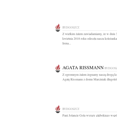
BYDGOSZCZ
Z wielkim żalem zawiadamiamy, że w dniu 
kwietnia 2018 roku odeszła nasza koleżank
Irena...
AGATA RISSMANN
BYDGOS
Z ogromnym żalem żegnamy naszą drogą ko
Agatę Rissmann z domu Marciniak długoletn
BYDGOSZCZ
Pani Jolancie Gola wyrazy głębokiego wspó