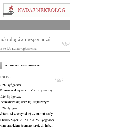
 nekrologów i wspomnień
wisko lub numer ogłoszenia:
+ szukanie zaawansowane
KROLOGI
.2026
Bydgoszcz
 Kramkowskiej wraz z Rodziną wyrazy...
.2026
Bydgoszcz
 Stanisławskiej oraz Jej Najbliższym...
.2026
Bydgoszcz
żbiecie Skwierzyńskiej Członkini Rady...
 Ostoja-Zagórski
15.07.2026
Bydgoszcz
okim smutkiem żegnamy prof. dr. hab....