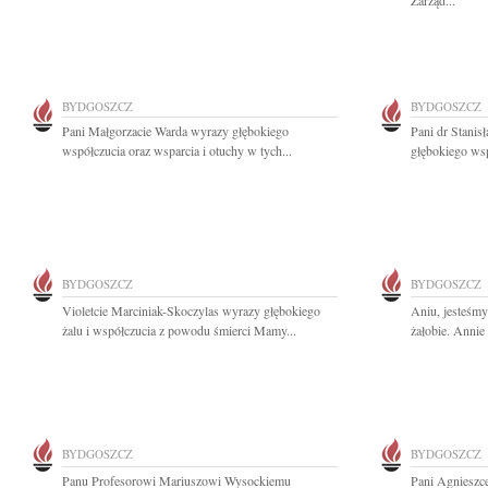
Zarząd...
BYDGOSZCZ
BYDGOSZCZ
Pani Małgorzacie Warda wyrazy głębokiego
Pani dr Stanis
współczucia oraz wsparcia i otuchy w tych...
głębokiego wsp
BYDGOSZCZ
BYDGOSZCZ
Violetcie Marciniak-Skoczylas wyrazy głębokiego
Aniu, jesteśmy
żalu i współczucia z powodu śmierci Mamy...
żałobie. Annie
BYDGOSZCZ
BYDGOSZCZ
Panu Profesorowi Mariuszowi Wysockiemu
Pani Agnieszce