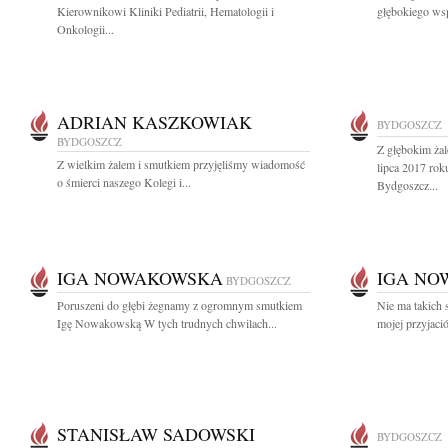
Kierownikowi Kliniki Pediatrii, Hematologii i
głębokiego wsp
Onkologii...
ADRIAN KASZKOWIAK
BYDGOSZCZ
BYDGOSZCZ
Z głębokim ża
Z wielkim żalem i smutkiem przyjęliśmy wiadomość
lipca 2017 ro
o śmierci naszego Kolegi i...
Bydgoszcz...
IGA NOWAKOWSKA
IGA N
BYDGOSZCZ
Poruszeni do głębi żegnamy z ogromnym smutkiem
Nie ma takich 
Igę Nowakowską W tych trudnych chwilach...
mojej przyjaciół
STANISŁAW SADOWSKI
BYDGOSZCZ