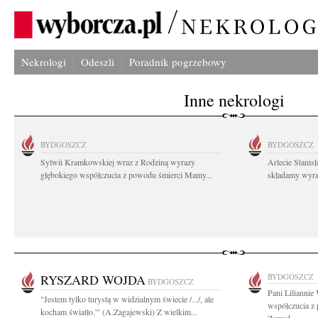
Nekrologi
Odeszli
Poradnik pogrzebowy
Inne nekrologi
BYDGOSZCZ
BYDGOSZCZ
Sylwii Kramkowskiej wraz z Rodziną wyrazy
Arlecie Stanis
głębokiego współczucia z powodu śmierci Mamy...
składamy wyraz
RYSZARD WOJDA
BYDGOSZCZ
BYDGOSZCZ
Pani Liliannie
"Jestem tylko turystą w widzialnym świecie /.../, ale
współczucia z
kocham światło.'" (A.Zagajewski) Z wielkim...