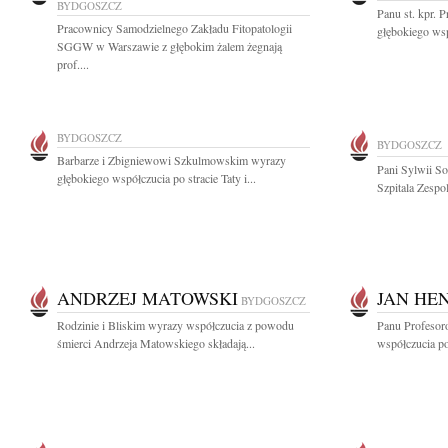
BYDGOSZCZ
Panu st. kpr.
Pracownicy Samodzielnego Zakładu Fitopatologii
głębokiego wsp
SGGW w Warszawie z głębokim żalem żegnają
prof....
BYDGOSZCZ
BYDGOSZCZ
Barbarze i Zbigniewowi Szkulmowskim wyrazy
Pani Sylwii S
głębokiego współczucia po stracie Taty i...
Szpitala Zespo
ANDRZEJ MATOWSKI
JAN HE
BYDGOSZCZ
Rodzinie i Bliskim wyrazy współczucia z powodu
Panu Profeso
śmierci Andrzeja Matowskiego składają...
współczucia po 