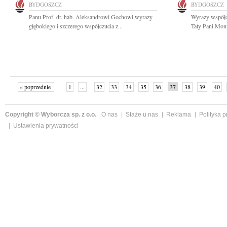
BYDGOSZCZ
BYDGOSZCZ
Panu Prof. dr. hab. Aleksandrowi Gochowi wyrazy
Wyrazy współcz
głębokiego i szczerego współczucia z...
Taty Pani Mon
« poprzednie
1
...
32
33
34
35
36
37
38
39
40
»
Copyright © Wyborcza sp. z o.o.
O nas
Staże u nas
Reklama
Polityka 
Ustawienia prywatności