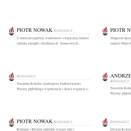
PIOTR NOWAK
PIOTR 
BYDGOSZCZ
Z żalem przyjęliśmy wiadomość o tragicznej śmierci
Małgosiu łączy
członka zarządu i dyrektora ds. finansowych...
śmierci Męża 
ANDRZE
BYDGOSZCZ
BYDGOSZCZ
Naszemu Koledze Andrzejowi Datkiewiczowi
Naszemu Kole
Wyrazy głębokiego współczucia i słowa wsparcia z...
Wyrazy głęboki
PIOTR NOWAK
BYDGOSZCZ
BYDGOSZCZ
Rodzinie i Bliskim głębokie wyrazy żalu i
Drogiej Koleż