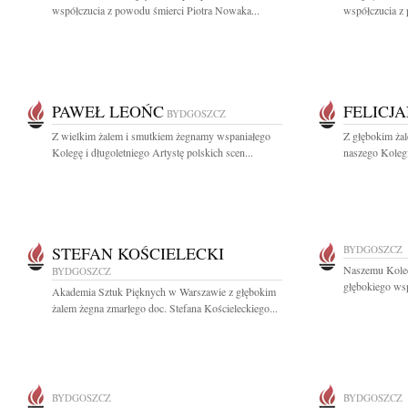
współczucia z powodu śmierci Piotra Nowaka...
współczucia z 
PAWEŁ LEOŃC
FELICJ
BYDGOSZCZ
Z wielkim żalem i smutkiem żegnamy wspaniałego
Z głębokim ża
Kolegę i długoletniego Artystę polskich scen...
naszego Kolegi
STEFAN KOŚCIELECKI
BYDGOSZCZ
Naszemu Kole
BYDGOSZCZ
głębokiego wsp
Akademia Sztuk Pięknych w Warszawie z głębokim
żalem żegna zmarłego doc. Stefana Kościeleckiego...
BYDGOSZCZ
BYDGOSZCZ