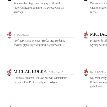
Ze smutkiem żegnamy Lucynę Andrysiak
Z ogromnym ża
Przewodniczącą Sejmiku Województwa I i II
wiadomości o 
kadencji,...
żegna...
MICHAŁ
BYDGOSZCZ
Prof. Krystynie Marzec- Holka oraz Rodzinie
Profesor dr ha
wyrazy głębokiego współczucia z powodu...
wyrazy współcz
MICHAŁ HOLKA
BYDGOSZCZ
BYDGOSZCZ
Rodzinie Państwa Holków naszym wieloletnim
Naszemu Przyj
Przyjaciołom Prof. Krystynie, Justynie,...
Ostrowskiemu 
głębokiego...