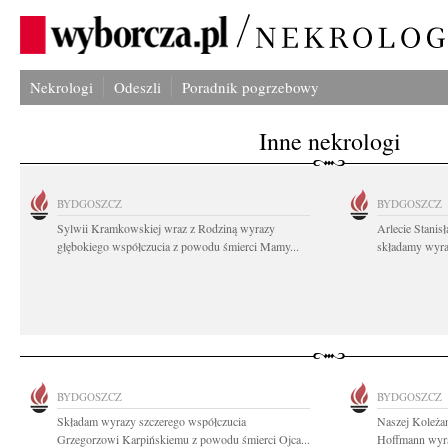
Nekrologi
Odeszli
Poradnik pogrzebowy
Inne nekrologi
BYDGOSZCZ
BYDGOSZCZ
Sylwii Kramkowskiej wraz z Rodziną wyrazy
Arlecie Stanis
głębokiego współczucia z powodu śmierci Mamy...
składamy wyraz
BYDGOSZCZ
BYDGOSZCZ
Składam wyrazy szczerego współczucia
Naszej Koleżan
Grzegorzowi Karpińskiemu z powodu śmierci Ojca...
Hoffmann wyra