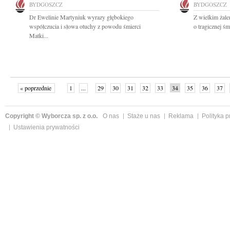
BYDGOSZCZ
BYDGOSZCZ
Dr Ewelinie Martyniuk wyrazy głębokiego
Z wielkim żal
współczucia i słowa otuchy z powodu śmierci
o tragicznej śm
Matki...
« poprzednie
1
...
29
30
31
32
33
34
35
36
37
»
Copyright © Wyborcza sp. z o.o.
O nas
Staże u nas
Reklama
Polityka 
Ustawienia prywatności