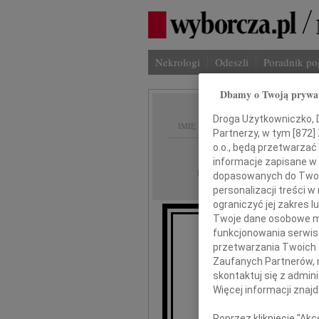
Nekrologi
Odeszli
Poradnik p
Dbamy o Twoją prywa
Droga Użytkowniczko, Dr
IMIĘ I NAZWISKO:
Partnerzy, w tym [
872
]
o.o., będą przetwarzać 
Bydgoszcz
REGION:
informacje zapisane w
21.02.2025
DATA EMISJI:
dopasowanych do Twoich
personalizacji treści 
ograniczyć jej zakres
Twoje dane osobowe mo
funkcjonowania serwisó
przetwarzania Twoich da
Zaufanych Partnerów, 
E
skontaktuj się z admin
Więcej informacji znaj
wyrazy głęb
Poprzez kliknięcie "Ak