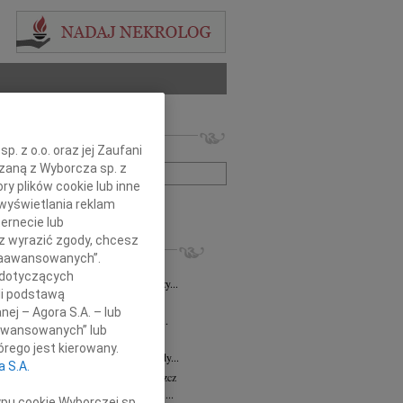
 nekrologów i wspomnień
. z o.o. oraz jej Zaufani
zwisko lub numer ogłoszenia:
ązaną z Wyborcza sp. z
ry plików cookie lub inne
wyświetlania reklam
+ szukanie zaawansowane
ernecie lub
sz wyrazić zgody, chcesz
KROLOGI
 Zaawansowanych”.
8.2026
Bydgoszcz
 dotyczących
i Kramkowskiej wraz z Rodziną wyrazy...
li podstawą
8.2026
Bydgoszcz
nej – Agora S.A. – lub
ie Stanisławskiej oraz Jej Najbliższym...
aawansowanych” lub
7.2026
Bydgoszcz
rego jest kierowany.
Elżbiecie Skwierzyńskiej Członkini Rady...
a S.A.
z Ostoja-Zagórski
15.07.2026
Bydgoszcz
bokim smutkiem żegnamy prof. dr. hab....
ypu cookie Wyborczej sp.