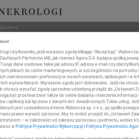
ogrzebowy
tność
Szukaj
ogi Użytkowniku, jeśli wyrazisz zgodę klikając "Akceptuję", Wyborcza sp
Imię i na
 Zaufanych Partnerów IAB, jak również Agora S.A. będąca spółką powi
Twoje dane osobowe takie jak adresy IP, adresy e-mail czy identyfikato
 tych plikach do celów marketingowych, w szczególności na potrzeby 
 zainteresowań i preferencji w swoich serwisach, aplikacjach i w Int
w nich wyświetlanych. Wyrażenie zgody jest dobrowolne. Jeśli nie chce
INNE NE
 lub chcesz wycofać zgodę uprzednio udzieloną przejdź do „Ustawień
06.0
gą być przetwarzane także do celów badania i mierzenia informacji
Sylwi
w i aplikacji lub łączone z danymi dot. świadczonych Tobie usług. Jeś
05.0
nych jest uzasadniony interes Wyborcza sp. z o.o., jej spółki powiąza
Pani
Arlec
masz prawo wyrazić sprzeciw. Aby to zrobić przejdź do „Ustawień Z
dycie Rożniak
30.0
istratorem – w zależności od zakresu sprzeciwu i podmiotu, wobec któ
Pani 
dziesz w
Polityce Prywatności Wyborcza.pl
i
Polityce Prywatności Agor
Janus
okiego współczucia z powodu śmierci
Z głę
ceptuję" wyrażasz zgodę na zainstalowanie i przechowywanie plików t