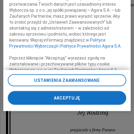
przetwarzania Twoich danych jest uzasadniony interes
Z głębokim żalem przyjęliśmy wiadomość o śmier
Wyborcza sp. z o.o., jej spółki powiązanej – Agora S.A. – lub
Zaufanych Partnerów, masz prawo wyrazić sprzeciw. Aby
Mamy
to zrobić przejdź do „Ustawień Zaawansowanych” lub
skontaktuj się z administratorem – w zależności od
zakresu sprzeciwu i podmiotu, wobec którego jest
naszej Koleżanki
kierowany. Więcej informacji znajdziesz w
Polityce
Magdaleny Walczak
Prywatności Wyborcza.pl
i
Polityce Prywatności Agora S.A.
Poprzez kliknięcie "Akceptuję" wyrażasz zgodę na
zainstalowanie i przechowywanie plików typu cookie
Składając
Wyborczej sp. z o. o. jej Zaufanych Partnerów i Agora S.A.
wyrazy szczerego współczucia,
na Twoim urządzeniu końcowym. Możesz też w każdej
łączymy się w smutku z
USTAWIENIA ZAAWANSOWANE
chwili zmienić swoje preferencje dot. plików cookie,
ponownie wywołując narzędzie do zarządzania Twoimi
Magdą
preferencjami dot. przetwarzania danych poprzez
AKCEPTUJĘ
odnośnik „Ustawienia prywatności” w stopce serwisu i
i
przechodząc do sekcji „Ustawienia zaawansowane”.
Jej Rodziną
Zmiana ustawień plików cookie możliwa jest także za
pomocą ustawień przeglądarki.
My, nasi Zaufani Partnerzy i Agora S.A. możemy
przyjaciele z firmy Puratos