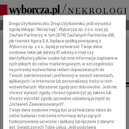
Dbamy o Twoją prywatność
Droga Użytkowniczko, Drogi Użytkowniku, jeśli wyrazisz
Nekrologi
Odeszli
Poradnik pogrzebowy
zgodę klikając "Akceptuję", Wyborcza sp. z o.o. oraz jej
Zaufani Partnerzy, w tym [
874
] Zaufanych Partnerów IAB,
jak również Agora S.A. będąca spółką powiązaną z
Wyborcza sp. z o.o., będą przetwarzać Twoje dane
IMIĘ I NAZWISKO:
osobowe takie jak adresy IP, adresy e-mail czy
identyfikatory plików cookie lub inne informacje zapisane w
Radom
REGION:
tych plikach do celów marketingowych, w szczególności
23.04.2013
na potrzeby wyświetlania reklam dopasowanych do
DATA EMISJI:
Twoich zainteresowań i preferencji w swoich serwisach,
aplikacjach i w Internecie lub personalizacji treści w nich
wyświetlanych. Wyrażenie zgody jest dobrowolne. Jeśli nie
chcesz wyrazić zgody, chcesz ograniczyć jej zakres lub
Ci, których kochamy, nie umierają nigdy,
chcesz wycofać zgodę uprzednio udzieloną przejdź do
„Ustawień Zaawansowanych”.
Bo miłość to nieśmiertelność
Twoje dane osobowe mogą być przetwarzane także do
celów badania i mierzenia informacji dotyczących
Emily Dickinson
funkcjonowania serwisów i aplikacji lub łączone z danymi
dot. świadczonych Tobie usług. Jeśli podstawą