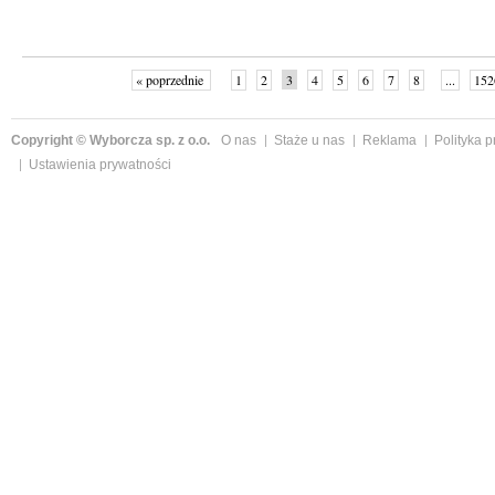
« poprzednie
1
2
3
4
5
6
7
8
...
152
Copyright © Wyborcza sp. z o.o.
O nas
Staże u nas
Reklama
Polityka 
Ustawienia prywatności