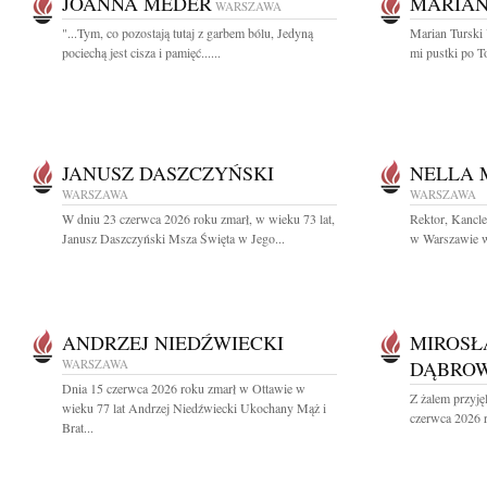
JOANNA MEDER
MARIAN
WARSZAWA
"...Tym, co pozostają tutaj z garbem bólu, Jedyną
Marian Turski 
pociechą jest cisza i pamięć......
mi pustki po T
JANUSZ DASZCZYŃSKI
NELLA
WARSZAWA
WARSZAWA
W dniu 23 czerwca 2026 roku zmarł, w wieku 73 lat,
Rektor, Kancl
Janusz Daszczyński Msza Święta w Jego...
w Warszawie wr
ANDRZEJ NIEDŹWIECKI
MIROSŁ
WARSZAWA
DĄBROW
Dnia 15 czerwca 2026 roku zmarł w Ottawie w
Z żalem przyję
wieku 77 lat Andrzej Niedźwiecki Ukochany Mąż i
czerwca 2026 r
Brat...