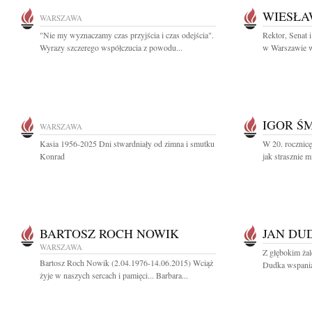
WIESŁA
WARSZAWA
"Nie my wyznaczamy czas przyjścia i czas odejścia".
Rektor, Senat
Wyrazy szczerego współczucia z powodu...
w Warszawie wr
IGOR Ś
WARSZAWA
Kasia 1956-2025 Dni stwardniały od zimna i smutku
W 20. rocznicę
Konrad
jak strasznie m
BARTOSZ ROCH NOWIK
JAN DU
WARSZAWA
Z głębokim ża
Bartosz Roch Nowik (2.04.1976-14.06.2015) Wciąż
Dudka wspaniał
żyje w naszych sercach i pamięci... Barbara...