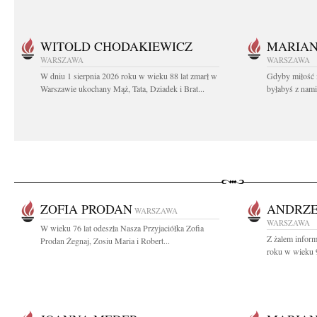
WITOLD CHODAKIEWICZ
MARIA
WARSZAWA
WARSZAWA
W dniu 1 sierpnia 2026 roku w wieku 88 lat zmarł w
Gdyby miłość 
Warszawie ukochany Mąż, Tata, Dziadek i Brat...
byłabyś z nami 
ZOFIA PRODAN
ANDRZE
WARSZAWA
WARSZAWA
W wieku 76 lat odeszła Nasza Przyjaciółka Zofia
Z żalem infor
Prodan Żegnaj, Zosiu Maria i Robert...
roku w wieku 9