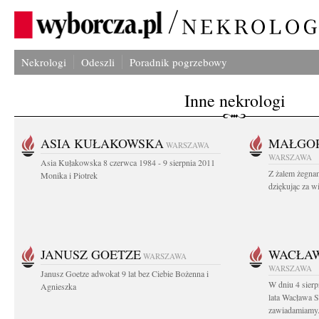
Nekrologi
Odeszli
Poradnik pogrzebowy
Inne nekrologi
ASIA KUŁAKOWSKA
MAŁGOR
WARSZAWA
WARSZAWA
Asia Kułakowska 8 czerwca 1984 - 9 sierpnia 2011
Z żalem żegnam
Monika i Piotrek
dziękując za w
JANUSZ GOETZE
WACŁAW
WARSZAWA
WARSZAWA
Janusz Goetze adwokat 9 lat bez Ciebie Bożenna i
W dniu 4 sier
Agnieszka
lata Wacława 
zawiadamiamy.