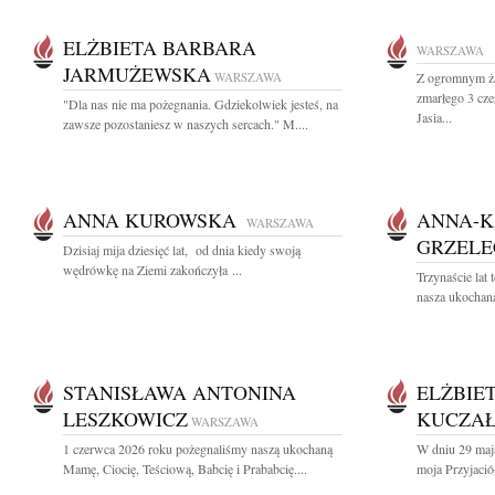
ELŻBIETA BARBARA
WARSZAWA
JARMUŻEWSKA
WARSZAWA
Z ogromnym ża
zmarłego 3 cz
"Dla nas nie ma pożegnania. Gdziekolwiek jesteś, na
Jasia...
zawsze pozostaniesz w naszych sercach." M....
ANNA KUROWSKA
ANNA-K
WARSZAWA
GRZEL
Dzisiaj mija dziesięć lat, od dnia kiedy swoją
wędrówkę na Ziemi zakończyła ...
Trzynaście lat
nasza ukochana
STANISŁAWA ANTONINA
ELŻBIE
LESZKOWICZ
KUCZA
WARSZAWA
1 czerwca 2026 roku pożegnaliśmy naszą ukochaną
W dniu 29 maj
Mamę, Ciocię, Teściową, Babcię i Prababcię....
moja Przyjaciół