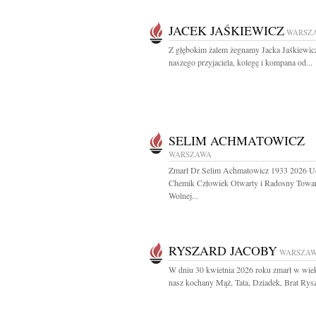
JACEK JAŚKIEWICZ
WARSZ
Z głębokim żalem żegnamy Jacka Jaśkiewic
naszego przyjaciela, kolegę i kompana od...
SELIM ACHMATOWICZ
WARSZAWA
Zmarł Dr Selim Achmatowicz 1933 2026 U
Chemik Człowiek Otwarty i Radosny Towa
Wolnej...
RYSZARD JACOBY
WARSZA
W dniu 30 kwietnia 2026 roku zmarł w wiek
nasz kochany Mąż, Tata, Dziadek, Brat Rysz