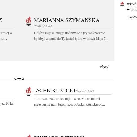
Witold
W dniu 
+ więc
Z
MARIANNA SZYMAŃSKA
WARSZAWA
t zmarł w
Gdyby miłość mogła uzdrawiać a łzy wskrzeszać
at...
byłabyś z nami ale Ty jesteś tylko w snach Mija 7...
więcej
JACEK KUNICKI
WARSZAWA
3 czerwca 2026 roku mija 18 rocznica śmierci
uż 20 lat
nieustannie nam brakującego Jacka Kunickiego...