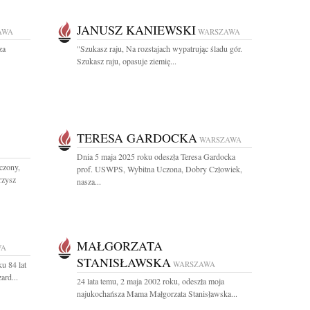
JANUSZ KANIEWSKI
AWA
WARSZAWA
za
"Szukasz raju, Na rozstajach wypatrując śladu gór.
Szukasz raju, opasuje ziemię...
TERESA GARDOCKA
WARSZAWA
Dnia 5 maja 2025 roku odeszła Teresa Gardocka
czony,
prof. USWPS, Wybitna Uczona, Dobry Człowiek,
rzysz
nasza...
MAŁGORZATA
WA
STANISŁAWSKA
u 84 lat
WARSZAWA
ard...
24 lata temu, 2 maja 2002 roku, odeszła moja
najukochańsza Mama Małgorzata Stanisławska...