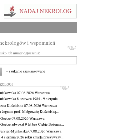
 nekrologów i wspomnień
wisko lub numer ogłoszenia:
+ szukanie zaawansowane
KROLOGI
ułakowska
07.08.2026
Warszawa
ułakowska 8 czerwca 1984 - 9 sierpnia...
zata Kościelska
07.08.2026
Warszawa
m żegnam prof. Małgorzatę Kościelską...
 Goetze
07.08.2026
Warszawa
 Goetze adwokat 9 lat bez Ciebie Bożenna...
a Stec-Myśliwska
07.08.2026
Warszawa
 4 sierpnia 2026 roku zmarła przeżywszy...