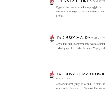
JOLANTA FLOREK
WARSZA
Z głębokim żalem i smutkiem przyjęliśmy
wiadomość o nagłej śmierci Koleżanki Jola
Florek...
TADEUSZ MAJDA
WARSZAW
Z wielkim smutkiem żegnamy Nestora polsk
turkologii prof. dr hab. Tadeusza Majdę wyb
TADEUSZ KURMANOWI
WARSZAWA
Z żalem informujemy, że w dniu 13 maja 20
w wieku 86 lat zmarł ŚP. Tadeusz Kurmanow