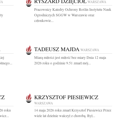
RYSZARD DZIĘCIOŁ
WA
WARSZAWA
Pracownicy Katedry Ochrony Roślin Instytutu Nauk
nty
Ogrodniczych SGGW w Warszawie oraz
członkowie...
TADEUSZ MAJDA
A
WARSZAWA
iej
Miarą miłości jest miłość bez miary Dnia 12 maja
itnego...
2026 roku o godzinie 9.51 zmarł mój...
CZ
KRZYSZTOF PIESIEWICZ
WARSZAWA
26 roku
14 maja 2026 roku zmarł Krzysztof Piesiewicz Przez
icz...
wiele lat dzielnie walczył z chorobą. Był...