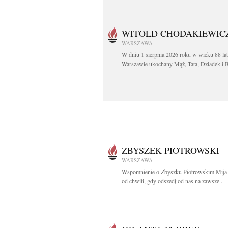
WITOLD CHODAKIEWIC
WARSZAWA
W dniu 1 sierpnia 2026 roku w wieku 88 la
Warszawie ukochany Mąż, Tata, Dziadek i Br
ZBYSZEK PIOTROWSKI
WARSZAWA
Wspomnienie o Zbyszku Piotrowskim Mija j
od chwili, gdy odszedł od nas na zawsze...