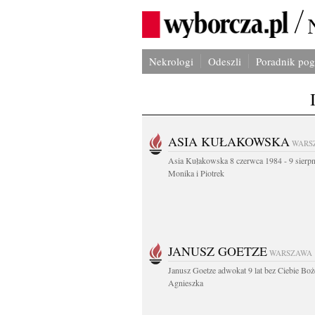
Nekrologi
Odeszli
Poradnik po
ASIA KUŁAKOWSKA
WARS
Asia Kułakowska 8 czerwca 1984 - 9 sierp
Monika i Piotrek
JANUSZ GOETZE
WARSZAWA
Janusz Goetze adwokat 9 lat bez Ciebie Boż
Agnieszka