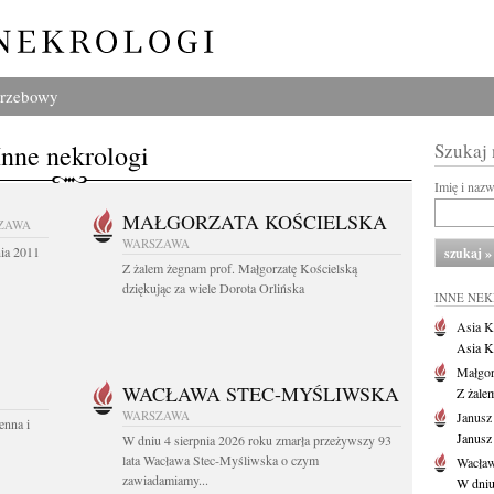
grzebowy
Inne nekrologi
Szukaj
Imię i naz
MAŁGORZATA KOŚCIELSKA
ZAWA
WARSZAWA
nia 2011
Z żalem żegnam prof. Małgorzatę Kościelską
dziękując za wiele Dorota Orlińska
INNE NE
Asia K
Asia K
Małgor
WACŁAWA STEC-MYŚLIWSKA
Z żale
WARSZAWA
Janusz
enna i
Janusz
W dniu 4 sierpnia 2026 roku zmarła przeżywszy 93
lata Wacława Stec-Myśliwska o czym
Wacław
zawiadamiamy...
W dniu