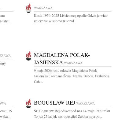
A
WARSZAWA
ana
Kasia 1956-2025 Liście nocą opadłe Gdzie je wiatr
isty i...
rzuci? nie wiadomo Konrad
MAGDALENA POLAK-
SZAWA
JASIEŃSKA
ainy
WARSZAWA
9 maja 2026 roku odeszła Magdalena Polak-
Jasieńska ukochana Żona, Mama, Babcia, Prababcia.
Całe...
BOGUSŁAW REJ
AWA
WARSZAWA
temu, 15
ŚP Bogusław Rej odszedł od nas 14 maja 1999 roku
wska...
To już 27 lat jak nas opuściłeś Żałoba mija po...