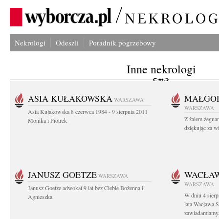
Nekrologi
Odeszli
Poradnik pogrzebowy
Inne nekrologi
ASIA KUŁAKOWSKA
MAŁGOR
WARSZAWA
WARSZAWA
Asia Kułakowska 8 czerwca 1984 - 9 sierpnia 2011
Z żalem żegnam
Monika i Piotrek
dziękując za w
JANUSZ GOETZE
WACŁAW
WARSZAWA
WARSZAWA
Janusz Goetze adwokat 9 lat bez Ciebie Bożenna i
W dniu 4 sier
Agnieszka
lata Wacława 
zawiadamiamy.