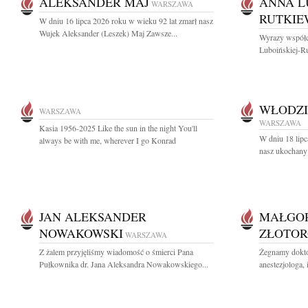
ALEKSANDER MAJ
ANNA L
WARSZAWA
RUTKIE
W dniu 16 lipca 2026 roku w wieku 92 lat zmarł nasz
Wujek Aleksander (Leszek) Maj Zawsze...
Wyrazy współc
Luboińskiej-Ru
WŁODZI
WARSZAWA
WARSZAWA
Kasia 1956-2025 Like the sun in the night You'll
W dniu 18 lipc
always be with me, wherever I go Konrad
nasz ukochany 
JAN ALEKSANDER
MAŁGO
NOWAKOWSKI
ZŁOTOR
WARSZAWA
Z żalem przyjęliśmy wiadomość o śmierci Pana
Żegnamy dokto
Pułkownika dr. Jana Aleksandra Nowakowskiego...
anestezjologa, 