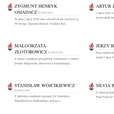
ZYGMUNT HENRYK
ARTUR 
OSIADACZ
WARSZAWA
1 lipca 2026 r
przewodnik tur
W dniu 2 lipca 2026 roku odszedł od nas przeżywszy
90 lat mgr. Zygmunt Henryk Osiadacz Był...
MAŁGORZATA
JERZY 
ZŁOTOROWICZ
WARSZAWA
Nasz najukoch
zmarł 2 lipca 2
Z żalem i smutkiem przyjęliśmy wiadomość o śmierci
Doktor Małgorzaty Złotorowicz wieloletniego...
STANISŁAW WÓJCIKIEWICZ
SILVIA
WARSZAWA
Z żalem przyję
Z głębokim smutkiem żegnamy Dr Stanisława
Pani Profesor 
Wójcikiewicza Znakomitego urologa i...