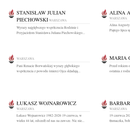
STANISŁAW JULIAN
ALINA 
PIECHOWSKI
WARSZAWA
WARSZAWA
Alina Augusty
Wyrazy najgłębszego współczucia Rodzinie i
Piątego lipca u
Przyjaciołom Stanisława Juliana Piechowskiego...
MARIA 
WARSZAWA
Pani Renacie Borwańskiej wyrazy głębokiego
Przed rokiem o
współczucia z powodu śmierci Ojca składają...
ostatnia z rodz
ŁUKASZ WOJNAROWICZ
BARBAR
WARSZAWA
WARSZAWA
Łukasz Wojnarowicz 1982-2026 19 czerwca, w
19 czerwca 20
wieku 44 lat, odszedł od nas na zawsze. Nic nie...
tłumaczka, boh