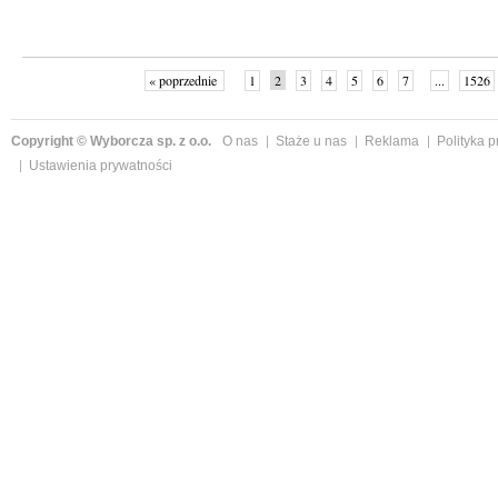
« poprzednie
1
2
3
4
5
6
7
...
1526
Copyright © Wyborcza sp. z o.o.
O nas
Staże u nas
Reklama
Polityka 
Ustawienia prywatności