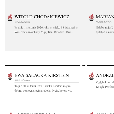
WITOLD CHODAKIEWICZ
MARIA
WARSZAWA
WARSZAWA
W dniu 1 sierpnia 2026 roku w wieku 88 lat zmarł w
Gdyby miłość 
Warszawie ukochany Mąż, Tata, Dziadek i Brat...
byłabyś z nami 
EWA SAŁACKA KIRSTEIN
ANDRZE
WARSZAWA
Z głębokim ża
To już 20 lat temu Ewa Sałacka Kirstein mądra,
Ksiądz Profesor
dobra, pomocna, pełna radości życia, kolorowy...