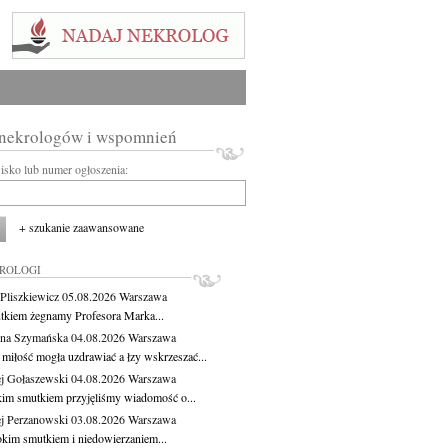
 nekrologów i wspomnień
wisko lub numer ogłoszenia:
+ szukanie zaawansowane
KROLOGI
Pliszkiewicz
05.08.2026
Warszawa
tkiem żegnamy Profesora Marka...
na Szymańska
04.08.2026
Warszawa
miłość mogła uzdrawiać a łzy wskrzeszać...
j Gołaszewski
04.08.2026
Warszawa
kim smutkiem przyjęliśmy wiadomość o...
j Perzanowski
03.08.2026
Warszawa
okim smutkiem i niedowierzaniem...