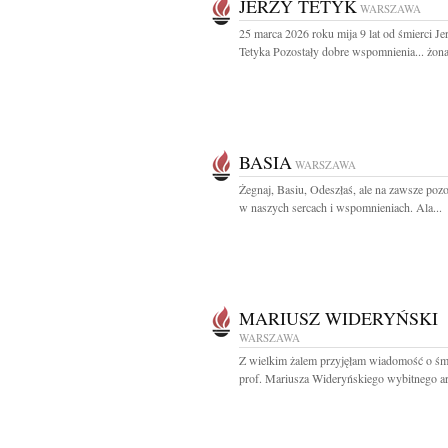
JERZY TETYK
WARSZAWA
25 marca 2026 roku mija 9 lat od śmierci Je
Tetyka Pozostały dobre wspomnienia... żona
BASIA
WARSZAWA
Żegnaj, Basiu, Odeszłaś, ale na zawsze pozo
w naszych sercach i wspomnieniach. Ala...
MARIUSZ WIDERYŃSKI
WARSZAWA
Z wielkim żalem przyjęłam wiadomość o śm
prof. Mariusza Wideryńskiego wybitnego art