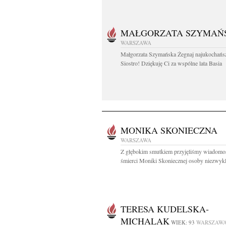
MAŁGORZATA SZYMAŃ
WARSZAWA
Małgorzata Szymańska Żegnaj najukochańs
Siostro! Dziękuję Ci za wspólne lata Basia
MONIKA SKONIECZNA
WARSZAWA
Z głębokim smutkiem przyjęliśmy wiadomo
śmierci Moniki Skoniecznej osoby niezwykl
TERESA KUDELSKA-
MICHALAK
WIEK: 93
WARSZAW