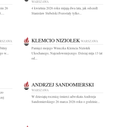
WARSZAWA
niu 26
4 kwietnia 2026 roku mijają dwa lata, jak odszedł
....
Stanisław Stebelski Pozostały tylko...
KLEMCIO NIZIOŁEK
RSZAWA
WARSZAWA
bitny
Pamięci mojego Wnuczka Klemcia Niziołek
go w...
Ukochanego, Najcudowniejszego. Dzisiaj mija 13 lat
od...
ANDRZEJ SANDOMIERSKI
WARSZAWA
dzo
W dziesiątą rocznicę śmierci adwokata Andrzeja
zej
Sandomierskiego 26 marca 2026 roku o godzinie...