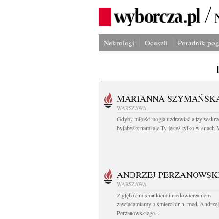
Nekrologi
Odeszli
Poradnik po
MARIANNA SZYMAŃSK
WARSZAWA
Gdyby miłość mogła uzdrawiać a łzy wskrz
byłabyś z nami ale Ty jesteś tylko w snach M
ANDRZEJ PERZANOWSK
WARSZAWA
Z głębokim smutkiem i niedowierzaniem
zawiadamiamy o śmierci dr n. med. Andrzej
Perzanowskiego...