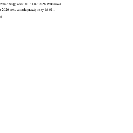
zata Szeląg
wiek: 61
31.07.2026
Warszawa
a 2026 roku zmarła przeżywszy lat 61...
ej