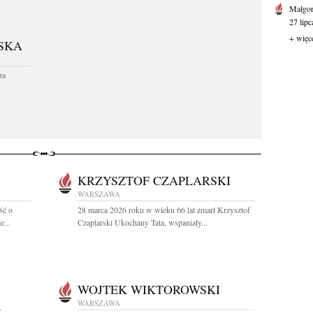
Małgor
27 lipc
+ więc
SKA
za
KRZYSZTOF CZAPLARSKI
WARSZAWA
ść o
28 marca 2026 roku w wieku 66 lat zmarł Krzysztof
e...
Czaplarski Ukochany Tata, wspaniały...
WOJTEK WIKTOROWSKI
WARSZAWA
A