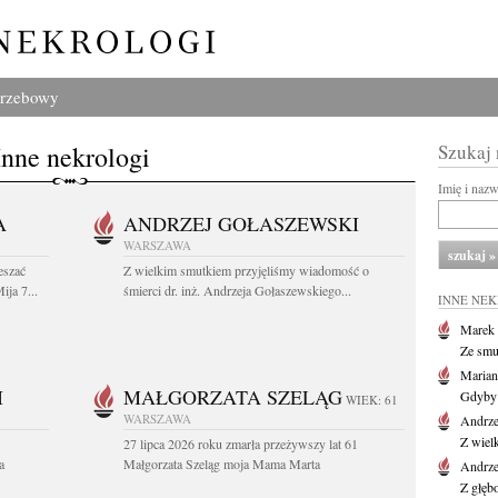
grzebowy
Inne nekrologi
Szukaj
Imię i naz
A
ANDRZEJ GOŁASZEWSKI
WARSZAWA
eszać
Z wielkim smutkiem przyjęliśmy wiadomość o
ija 7...
śmierci dr. inż. Andrzeja Gołaszewskiego...
INNE NE
Marek 
Ze smu
Marian
I
MAŁGORZATA SZELĄG
Gdyby 
WIEK: 61
WARSZAWA
Andrze
Z wiel
27 lipca 2026 roku zmarła przeżywszy lat 61
a
Małgorzata Szeląg moja Mama Marta
Andrze
Z głęb