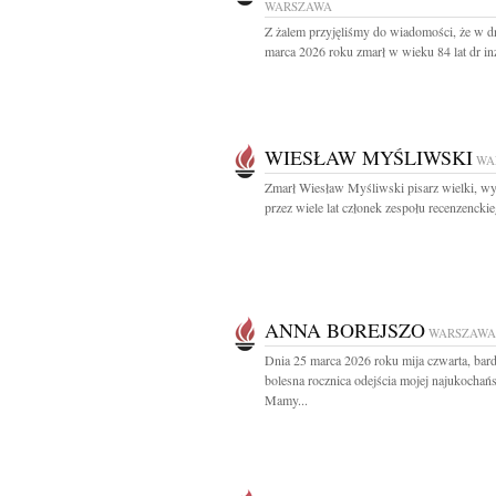
WARSZAWA
Z żalem przyjęliśmy do wiadomości, że w d
marca 2026 roku zmarł w wieku 84 lat dr inż
WIESŁAW MYŚLIWSKI
WA
Zmarł Wiesław Myśliwski pisarz wielki, wy
przez wiele lat członek zespołu recenzenckie
ANNA BOREJSZO
WARSZAWA
Dnia 25 marca 2026 roku mija czwarta, bar
bolesna rocznica odejścia mojej najukochańs
Mamy...