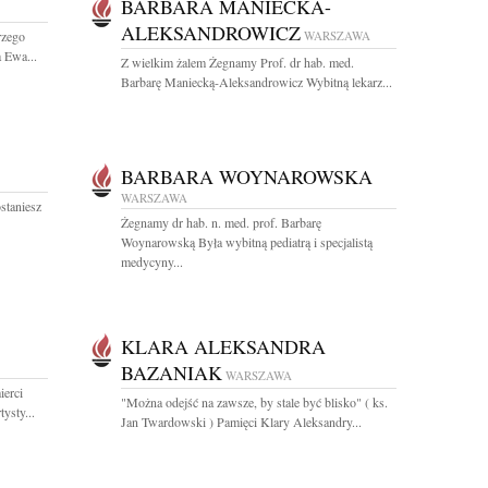
BARBARA MANIECKA-
ALEKSANDROWICZ
rzego
WARSZAWA
 Ewa...
Z wielkim żalem Żegnamy Prof. dr hab. med.
Barbarę Maniecką-Aleksandrowicz Wybitną lekarz...
BARBARA WOYNAROWSKA
WARSZAWA
staniesz
Żegnamy dr hab. n. med. prof. Barbarę
Woynarowską Była wybitną pediatrą i specjalistą
medycyny...
KLARA ALEKSANDRA
BAZANIAK
WARSZAWA
ierci
"Można odejść na zawsze, by stale być blisko" ( ks.
ysty...
Jan Twardowski ) Pamięci Klary Aleksandry...