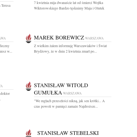
7 kwietnia mija dwanaście lat od śmierci Wojtka
 Teresa
Wiktorowskiego Bardzo tęsknimy Maja i Olutek
MAREK BOREWICZ
AWA
WARSZAWA
rdeczny
Z wielkim żalem informuję Warszawiaków i Świat
iesz w...
Brydżowy, że w dniu 2 kwietnia zmarł po...
STANISŁAW WITOLD
WA
GUMUŁKA
 doktor
WARSZAWA
.
"We mgłach przeszłości nikną, jak sen krótki... A
czas powoli w pamięci zamaże Najdroższe...
STANISŁAW STEBELSKI