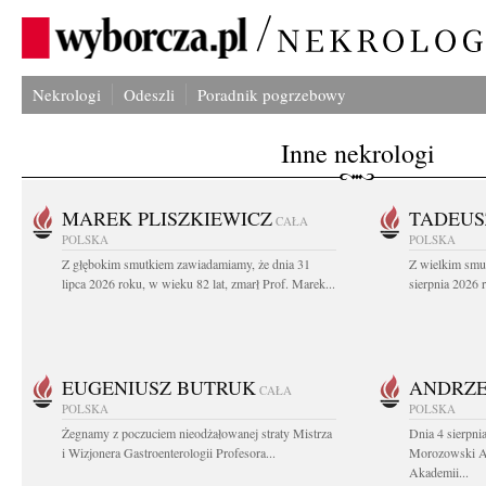
Nekrologi
Odeszli
Poradnik pogrzebowy
Inne nekrologi
MAREK PLISZKIEWICZ
TADEUS
CAŁA
POLSKA
POLSKA
Z głębokim smutkiem zawiadamiamy, że dnia 31
Z wielkim smu
lipca 2026 roku, w wieku 82 lat, zmarł Prof. Marek...
sierpnia 2026 r
EUGENIUSZ BUTRUK
ANDRZE
CAŁA
POLSKA
POLSKA
Żegnamy z poczuciem nieodżałowanej straty Mistrza
Dnia 4 sierpni
i Wizjonera Gastroenterologii Profesora...
Morozowski Ab
Akademii...