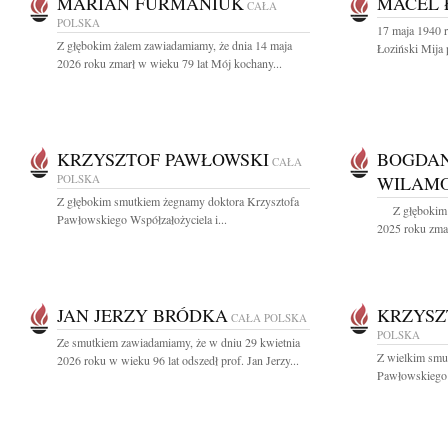
MARIAN FURMANIUK
MACEL 
CAŁA
POLSKA
17 maja 1940 r
Z głębokim żalem zawiadamiamy, że dnia 14 maja
Łoziński Mija 
2026 roku zmarł w wieku 79 lat Mój kochany...
KRZYSZTOF PAWŁOWSKI
BOGDAN
CAŁA
POLSKA
WILAM
Z głębokim smutkiem żegnamy doktora Krzysztofa
Z głębokim ż
Pawłowskiego Współzałożyciela i...
2025 roku zmarł
JAN JERZY BRÓDKA
KRZYSZ
CAŁA POLSKA
POLSKA
Ze smutkiem zawiadamiamy, że w dniu 29 kwietnia
Z wielkim smu
2026 roku w wieku 96 lat odszedł prof. Jan Jerzy...
Pawłowskiego 