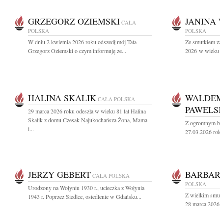
GRZEGORZ OZIEMSKI
JANINA
CAŁA
POLSKA
POLSKA
W dniu 2 kwietnia 2026 roku odszedł mój Tata
Ze smutkiem z
Grzegorz Oziemski o czym informuję ze...
2026 w wieku 9
HALINA SKALIK
WALDEM
CAŁA POLSKA
PAWELS
29 marca 2026 roku odeszła w wieku 81 lat Halina
Skalik z domu Czesak Najukochańsza Żona, Mama
Z ogromnym bó
i...
27.03.2026 rok
JERZY GEBERT
BARBA
CAŁA POLSKA
POLSKA
Urodzony na Wołyniu 1930 r., ucieczka z Wołynia
Z wielkim smu
1943 r. Poprzez Siedlce, osiedlenie w Gdańsku...
28 marca 2026 