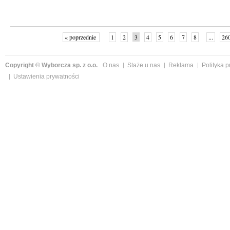
« poprzednie
1
2
3
4
5
6
7
8
...
26
Copyright © Wyborcza sp. z o.o.
O nas
Staże u nas
Reklama
Polityka 
Ustawienia prywatności