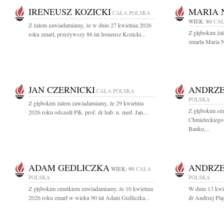
IRENEUSZ KOZICKI
MARIA 
CAŁA POLSKA
WIEK: 80
CAŁ
Z żalem zawiadamiamy, że w dniu 27 kwietnia 2026
Z głębokim ża
roku zmarł, przeżywszy 86 lat Ireneusz Kozicki...
zmarła Maria N
JAN CZERNICKI
ANDRZE
CAŁA POLSKA
POLSKA
Z głębokim żalem zawiadamiamy, że 29 kwietnia
Z głębokim sm
2026 roku odszedł Płk. prof. dr hab. n. med. Jan...
Chmieleckiego
Banku,...
ADAM GEDLICZKA
ANDRZE
WIEK: 90
CAŁA
POLSKA
POLSKA
Z głębokim smutkiem zawiadamiamy, że 10 kwietnia
W dniu 13 kwie
2026 roku zmarł w wieku 90 lat Adam Gedliczka...
dr Andrzej Pl