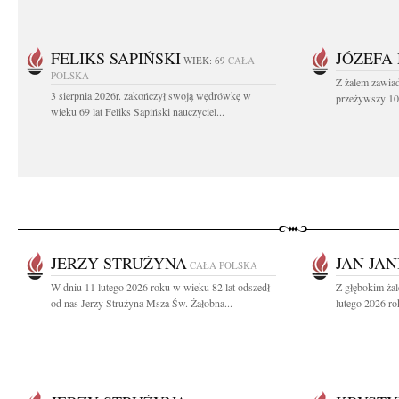
FELIKS SAPIŃSKI
JÓZEFA
WIEK: 69
CAŁA
POLSKA
Z żalem zawiad
3 sierpnia 2026r. zakończył swoją wędrówkę w
przeżywszy 104
wieku 69 lat Feliks Sapiński nauczyciel...
JERZY STRUŻYNA
JAN JAN
CAŁA POLSKA
W dniu 11 lutego 2026 roku w wieku 82 lat odszedł
Z głębokim ża
od nas Jerzy Strużyna Msza Św. Żałobna...
lutego 2026 ro