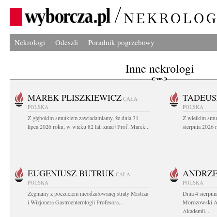
Nekrologi
Odeszli
Poradnik pogrzebowy
Inne nekrologi
MAREK PLISZKIEWICZ
TADEUS
CAŁA
POLSKA
POLSKA
Z głębokim smutkiem zawiadamiamy, że dnia 31
Z wielkim smu
lipca 2026 roku, w wieku 82 lat, zmarł Prof. Marek...
sierpnia 2026 r
EUGENIUSZ BUTRUK
ANDRZE
CAŁA
POLSKA
POLSKA
Żegnamy z poczuciem nieodżałowanej straty Mistrza
Dnia 4 sierpni
i Wizjonera Gastroenterologii Profesora...
Morozowski Ab
Akademii...