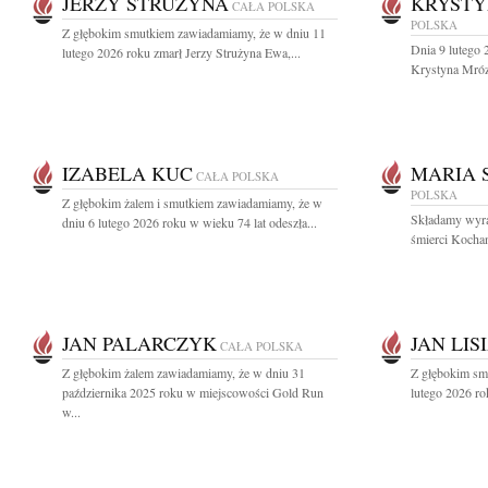
JERZY STRUŻYNA
KRYSTY
CAŁA POLSKA
POLSKA
Z głębokim smutkiem zawiadamiamy, że w dniu 11
Dnia 9 lutego 
lutego 2026 roku zmarł Jerzy Strużyna Ewa,...
Krystyna Mróz
IZABELA KUC
MARIA 
CAŁA POLSKA
POLSKA
Z głębokim żalem i smutkiem zawiadamiamy, że w
Składamy wyra
dniu 6 lutego 2026 roku w wieku 74 lat odeszła...
śmierci Kochan
JAN PALARCZYK
JAN LIS
CAŁA POLSKA
Z głębokim żalem zawiadamiamy, że w dniu 31
Z głębokim smu
października 2025 roku w miejscowości Gold Run
lutego 2026 ro
w...