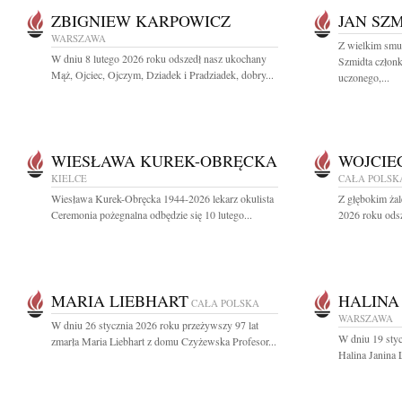
ZBIGNIEW KARPOWICZ
JAN SZ
WARSZAWA
Z wielkim smu
W dniu 8 lutego 2026 roku odszedł nasz ukochany
Szmidta członk
Mąż, Ojciec, Ojczym, Dziadek i Pradziadek, dobry...
uczonego,...
WIESŁAWA KUREK-OBRĘCKA
WOJCIE
KIELCE
CAŁA POLSK
Wiesława Kurek-Obręcka 1944-2026 lekarz okulista
Z głębokim żal
Ceremonia pożegnalna odbędzie się 10 lutego...
2026 roku odsz
MARIA LIEBHART
HALINA
CAŁA POLSKA
WARSZAWA
W dniu 26 stycznia 2026 roku przeżywszy 97 lat
W dniu 19 styc
zmarła Maria Liebhart z domu Czyżewska Profesor...
Halina Janina 