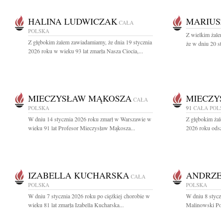
HALINA LUDWICZAK
MARIUS
CAŁA
POLSKA
Z wielkim żale
Z głębokim żalem zawiadamiamy, że dnia 19 stycznia
że w dniu 20 s
2026 roku w wieku 93 lat zmarła Nasza Ciocia,...
MIECZYSŁAW MĄKOSZA
MIECZY
CAŁA
POLSKA
91
CAŁA POL
W dniu 14 stycznia 2026 roku zmarł w Warszawie w
Z głębokim żal
wieku 91 lat Profesor Mieczysław Mąkosza...
2026 roku odsz
IZABELLA KUCHARSKA
ANDRZE
CAŁA
POLSKA
POLSKA
W dniu 7 stycznia 2026 roku po ciężkiej chorobie w
W dniu 8 styc
wieku 81 lat zmarła Izabella Kucharska...
Malinowski Poż