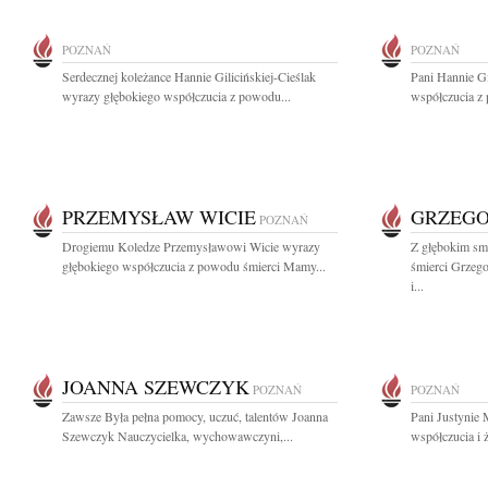
POZNAŃ
POZNAŃ
Serdecznej koleżance Hannie Gilicińskiej-Cieślak
Pani Hannie Gi
wyrazy głębokiego współczucia z powodu...
współczucia z
PRZEMYSŁAW WICIE
GRZEGO
POZNAŃ
Drogiemu Koledze Przemysławowi Wicie wyrazy
Z głębokim sm
głębokiego współczucia z powodu śmierci Mamy...
śmierci Grzeg
i...
JOANNA SZEWCZYK
POZNAŃ
POZNAŃ
Zawsze Była pełna pomocy, uczuć, talentów Joanna
Pani Justynie
Szewczyk Nauczycielka, wychowawczyni,...
współczucia i ż