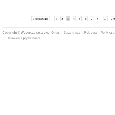
« poprzednie
1
2
3
4
5
6
7
8
...
27
Copyright © Wyborcza sp. z o.o.
O nas
Staże u nas
Reklama
Polityka 
Ustawienia prywatności