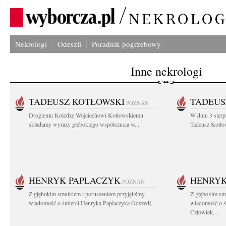
Nekrologi
Odeszli
Poradnik pogrzebowy
Inne nekrologi
TADEUSZ KOTŁOWSKI
TADEUS
POZNAŃ
Drogiemu Koledze Wojciechowi Kotłowskiemu
W dniu 3 sierp
składamy wyrazy głębokiego współczucia w...
Tadeusz Kotłow
HENRYK PAPLACZYK
HENRYK
POZNAŃ
Z głębokim smutkiem i poruszeniem przyjęliśmy
Z głębokim smu
wiadomość o śmierci Henryka Paplaczyka Odszedł...
wiadomość o ś
Człowiek,...