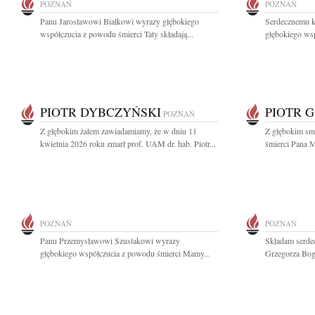
POZNAŃ
POZNAŃ
Panu Jarosławowi Białkowi wyrazy głębokiego
Serdecznemu k
współczucia z powodu śmierci Taty składają...
głębokiego wsp
PIOTR DYBCZYŃSKI
PIOTR 
POZNAŃ
Z głębokim żalem zawiadamiamy, że w dniu 11
Z głębokim sm
kwietnia 2026 roku zmarł prof. UAM dr. hab. Piotr...
śmierci Pana M
POZNAŃ
POZNAŃ
Panu Przemysławowi Szustakowi wyrazy
Składam serdec
głębokiego współczucia z powodu śmierci Mamy...
Grzegorza Boga