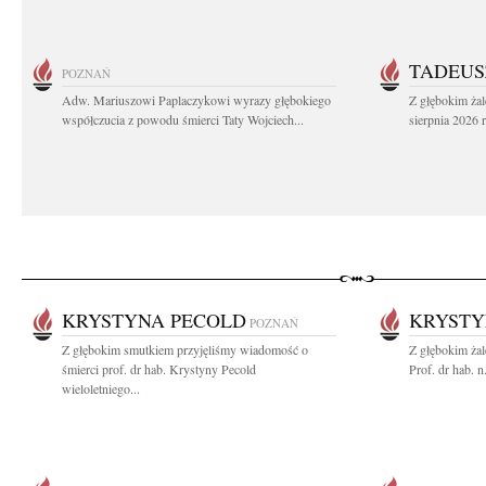
TADEUS
POZNAŃ
Adw. Mariuszowi Paplaczykowi wyrazy głębokiego
Z głębokim ża
współczucia z powodu śmierci Taty Wojciech...
sierpnia 2026 r
KRYSTYNA PECOLD
KRYSTY
POZNAŃ
Z głębokim smutkiem przyjęliśmy wiadomość o
Z głębokim ża
śmierci prof. dr hab. Krystyny Pecold
Prof. dr hab. 
wieloletniego...