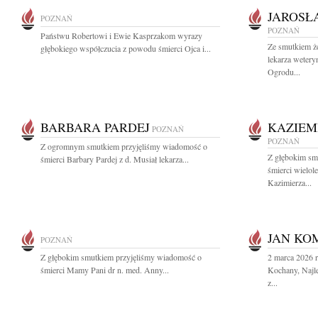
JAROSŁ
POZNAŃ
POZNAŃ
Państwu Robertowi i Ewie Kasprzakom wyrazy
Ze smutkiem ż
głębokiego współczucia z powodu śmierci Ojca i...
lekarza wetery
Ogrodu...
BARBARA PARDEJ
KAZIEM
POZNAŃ
POZNAŃ
Z ogromnym smutkiem przyjęliśmy wiadomość o
Z głębokim sm
śmierci Barbary Pardej z d. Musiał lekarza...
śmierci wielol
Kazimierza...
JAN KO
POZNAŃ
Z głębokim smutkiem przyjęliśmy wiadomość o
2 marca 2026 
śmierci Mamy Pani dr n. med. Anny...
Kochany, Najle
z...