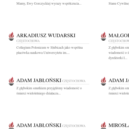
Mamy, Ewy Gorczyckiej wyrazy współczucia...
Stanu Cywilne
ARKADIUSZ WUDARSKI
MAŁGOR
CZĘSTOCHOWA
CZĘSTOCHO
Collegium Polonicum w Słubicach jako wspólna
Z głębokim smu
placówka naukowa Uniwersytetu im....
wiadomość o ś
dyrektorki I...
ADAM JABŁOŃSKI
ADAM J
CZĘSTOCHOWA
Z głębokim smutkiem przyjęliśmy wiadomość o
Z głębokim sm
śmierci wieloletniego działacza...
śmierci wielole
ADAM JABŁOŃSKI
MIROSŁ
CZĘSTOCHOWA