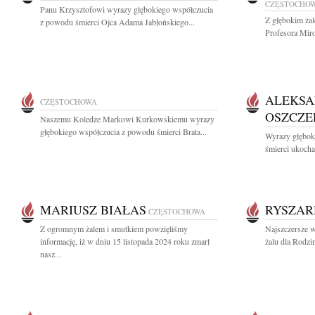
CZĘSTOCHO
Panu Krzysztofowi wyrazy głębokiego współczucia
Z głębokim ża
z powodu śmierci Ojca Adama Jabłońskiego...
Profesora Mir
ALEKS
CZĘSTOCHOWA
OSZCZE
Naszemu Koledze Markowi Kurkowskiemu wyrazy
głębokiego współczucia z powodu śmierci Brata...
Wyrazy głębok
śmierci ukocha
MARIUSZ BIAŁAS
RYSZAR
CZĘSTOCHOWA
Z ogromnym żalem i smutkiem powzięliśmy
Najszczersze w
informację, iż w dniu 15 listopada 2024 roku zmarł
żalu dla Rodzi
nasz...