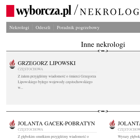
Nekrologi
Odeszli
Poradnik pogrzebowy
Inne nekrologi
GRZEGORZ LIPOWSKI
CZĘSTOCHOWA
Z żalem przyjęliśmy wiadomość o śmierci Grzegorza
Lipowskiego byłego wojewody częstochowskiego
w...
JOLANTA GACEK-POBRATYN
JOLANT
CZĘSTOCHOWA
CZĘSTOCHO
Z głębokim smutkiem przyjęliśmy wiadomość o
Wyrazy głębok