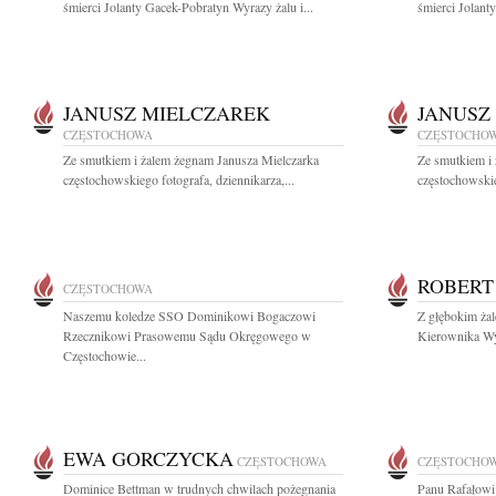
śmierci Jolanty Gacek-Pobratyn Wyrazy żalu i...
śmierci Jolant
JANUSZ MIELCZAREK
JANUSZ
CZĘSTOCHOWA
CZĘSTOCHO
Ze smutkiem i żalem żegnam Janusza Mielczarka
Ze smutkiem i
częstochowskiego fotografa, dziennikarza,...
częstochowskie
ROBERT
CZĘSTOCHOWA
Naszemu koledze SSO Dominikowi Bogaczowi
Z głębokim ża
Rzecznikowi Prasowemu Sądu Okręgowego w
Kierownika Wyd
Częstochowie...
EWA GORCZYCKA
CZĘSTOCHOWA
CZĘSTOCHO
Dominice Bettman w trudnych chwilach pożegnania
Panu Rafałowi