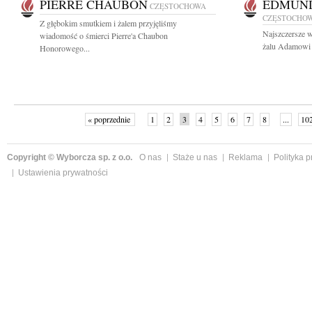
PIERRE CHAUBON
EDMUND
CZĘSTOCHOWA
CZĘSTOCHO
Z głębokim smutkiem i żalem przyjęliśmy
Najszczersze w
wiadomość o śmierci Pierre'a Chaubon
żalu Adamowi 
Honorowego...
« poprzednie
1
2
3
4
5
6
7
8
...
10
Copyright © Wyborcza sp. z o.o.
O nas
Staże u nas
Reklama
Polityka 
Ustawienia prywatności