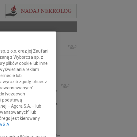
 nekrologów i wspomnień
. z o.o. oraz jej Zaufani
zwisko lub numer ogłoszenia:
ązaną z Wyborcza sp. z
ry plików cookie lub inne
wyświetlania reklam
+ szukanie zaawansowane
ernecie lub
sz wyrazić zgody, chcesz
KROLOGI
 Zaawansowanych”.
orz Lipowski
06.08.2026
Częstochowa
 dotyczących
em przyjęliśmy wiadomość o śmierci...
li podstawą
orz Lipowski
05.08.2026
Częstochowa
nej – Agora S.A. – lub
em przyjęliśmy wiadomość o śmierci...
aawansowanych” lub
6.2026
Częstochowa
rego jest kierowany.
y głębokiego współczucia oraz...
a S.A.
6.2026
Częstochowa
Joannie Jędrzejowskiej-Prokop radczyni...
ypu cookie Wyborczej sp.