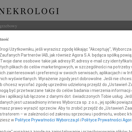
ogrzebowy
tność
Szukaj
igalska
ogi Użytkowniku, jeśli wyrazisz zgodę klikając "Akceptuję", Wyborcza sp
Imię i na
 Zaufanych Partnerów IAB, jak również Agora S.A. będąca spółką powi
Twoje dane osobowe takie jak adresy IP, adresy e-mail czy identyfikato
 tych plikach do celów marketingowych, w szczególności na potrzeby 
 zainteresowań i preferencji w swoich serwisach, aplikacjach i w Int
w nich wyświetlanych. Wyrażenie zgody jest dobrowolne. Jeśli nie chce
INNE NE
 lub chcesz wycofać zgodę uprzednio udzieloną przejdź do „Ustawień
Grzeg
gą być przetwarzane także do celów badania i mierzenia informacji
Z żal
w i aplikacji lub łączone z danymi dot. świadczonych Tobie usług. Jeś
Grzeg
nych jest uzasadniony interes Wyborcza sp. z o.o., jej spółki powiąza
Z żal
utkiem przyjąłem wiadomość o śmierci
masz prawo wyrazić sprzeciw. Aby to zrobić przejdź do „Ustawień Z
22.0
istratorem – w zależności od zakresu sprzeciwu i podmiotu, wobec któ
Wyraz
dziesz w
Polityce Prywatności Wyborcza.pl
i
Polityce Prywatności Agor
15.0
ny Migalskiej
Pani 
ceptuję" wyrażasz zgodę na zainstalowanie i przechowywanie plików t