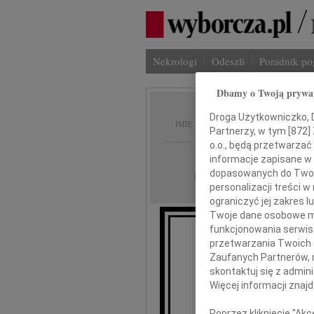
Nekrologi
Odeszli
Poradnik p
Dbamy o Twoją prywa
Anna M
Droga Użytkowniczko, Dr
IMIĘ I NAZWISKO:
Partnerzy, w tym [
872
]
o.o., będą przetwarzać 
Częstochowa
REGION:
informacje zapisane w
dopasowanych do Twoich
21.11.2025
DATA EMISJI:
personalizacji treści 
ograniczyć jej zakres
Twoje dane osobowe mo
funkcjonowania serwisó
przetwarzania Twoich da
Z głębokim sm
Zaufanych Partnerów, 
skontaktuj się z admin
Więcej informacji znaj
An
Poprzez kliknięcie "Ak