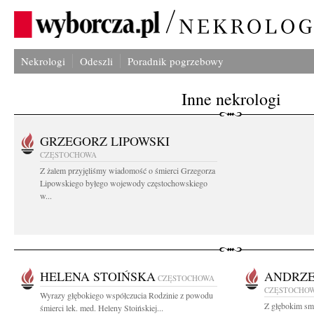
Nekrologi
Odeszli
Poradnik pogrzebowy
Inne nekrologi
GRZEGORZ LIPOWSKI
CZĘSTOCHOWA
Z żalem przyjęliśmy wiadomość o śmierci Grzegorza
Lipowskiego byłego wojewody częstochowskiego
w...
HELENA STOIŃSKA
ANDRZE
CZĘSTOCHOWA
CZĘSTOCHO
Wyrazy głębokiego współczucia Rodzinie z powodu
Z głębokim smu
śmierci lek. med. Heleny Stoińskiej...