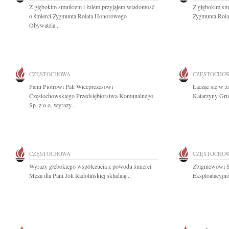
Z głębokim smutkiem i żalem przyjąłem wiadomość
Z głębokim sm
o śmierci Zygmunta Rolata Honorowego
Zygmunta Rolat
Obywatela...
CZĘSTOCHOWA
CZĘSTOCHO
Panu Piotrowi Pali Wiceprezesowi
Łącząc się w ż
Częstochowskiego Przedsiębiorstwa Komunalnego
Katarzyny Gruc
Sp. z o.o. wyrazy...
CZĘSTOCHOWA
CZĘSTOCHO
Wyrazy głębokiego współczucia z powodu śmierci
Zbigniewowi S
Męża dla Pani Joli Radolińskiej składają...
Eksploatacyjno