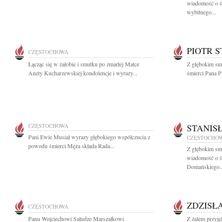
wiadomość o ś
wybitnego...
PIOTR 
CZĘSTOCHOWA
Łącząc się w żałobie i smutku po zmarłej Matce
Z głębokim sm
Anety Kucharzewskiej kondolencje i wyrazy...
śmierci Pana Pi
CZĘSTOCHOWA
STANIS
Pani Ewie Musiał wyrazy głębokiego współczucia z
CZĘSTOCHO
powodu śmierci Męża składa Rada...
Z głębokim smu
wiadomość o ś
Domańskiego..
ZDZISŁ
CZĘSTOCHOWA
Panu Wojciechowi Sałudze Marszałkowi
Z żalem przyj