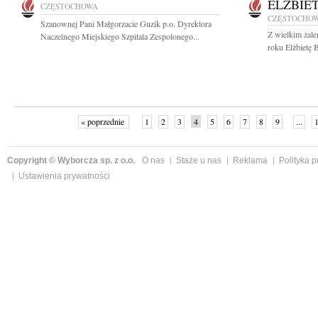
ELŻBIE
CZĘSTOCHOWA
CZĘSTOCHO
Szanownej Pani Małgorzacie Guzik p.o. Dyrektora
Z wielkim żal
Naczelnego Miejskiego Szpitala Zespolonego...
roku Elżbietę 
« poprzednie
1
2
3
4
5
6
7
8
9
...
Copyright © Wyborcza sp. z o.o.
O nas
Staże u nas
Reklama
Polityka 
Ustawienia prywatności