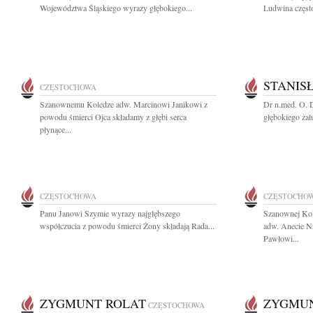
Województwa Śląskiego wyrazy głębokiego...
Ludwina częst
STANIS
CZĘSTOCHOWA
Szanownemu Koledze adw. Marcinowi Janikowi z
Dr n.med. O. 
powodu śmierci Ojca składamy z głębi serca
głębokiego żal
płynące...
CZĘSTOCHOWA
CZĘSTOCHO
Panu Janowi Szymie wyrazy najgłębszego
Szanownej Ko
współczucia z powodu śmierci Żony składają Rada...
adw. Anecie N
Pawłowi...
ZYGMUNT ROLAT
ZYGMUN
CZĘSTOCHOWA