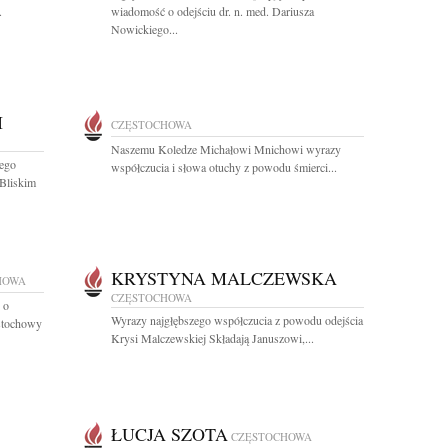
.
wiadomość o odejściu dr. n. med. Dariusza
Nowickiego...
I
CZĘSTOCHOWA
Naszemu Koledze Michałowi Mnichowi wyrazy
zego
współczucia i słowa otuchy z powodu śmierci...
Bliskim
KRYSTYNA MALCZEWSKA
HOWA
CZĘSTOCHOWA
 o
Wyrazy najgłębszego współczucia z powodu odejścia
ęstochowy
Krysi Malczewskiej Składają Januszowi,...
ŁUCJA SZOTA
CZĘSTOCHOWA