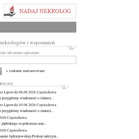
 nekrologów i wspomnień
wisko lub numer ogłoszenia:
+ szukanie zaawansowane
KROLOGI
rz Lipowski
06.08.2026
Częstochowa
m przyjęliśmy wiadomość o śmierci...
rz Lipowski
05.08.2026
Częstochowa
m przyjęliśmy wiadomość o śmierci...
.2026
Częstochowa
 głębokiego współczucia oraz...
.2026
Częstochowa
oannie Jędrzejowskiej-Prokop radczyni...