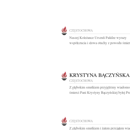
CZĘSTOCHOWA
Naszej Koleżance Urszuli Palidze wyrazy
współczucia i słowa otuchy z powodu śmierc
KRYSTYNA BĄCZYŃSKA
CZĘSTOCHOWA
Z głębokim smutkiem przyjęliśmy wiadomo
śmierci Pani Krystyny Bączyńskiej byłej Pre
CZĘSTOCHOWA
Z głębokim smutkiem i żalem przyjąłem wi