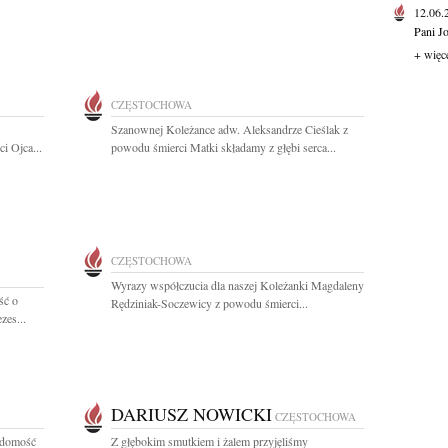
12.06
Pani J
+ więc
CZĘSTOCHOWA
Szanownej Koleżance adw. Aleksandrze Cieślak z
i Ojca...
powodu śmierci Matki składamy z głębi serca...
CZĘSTOCHOWA
Wyrazy współczucia dla naszej Koleżanki Magdaleny
ść o
Rędziniak-Soczewicy z powodu śmierci...
zes...
DARIUSZ NOWICKI
CZĘSTOCHOWA
adomość
Z głębokim smutkiem i żalem przyjęliśmy