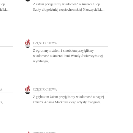
ucji
Z żalem przyjęliśmy wiadomość o śmierci Łucji
lki,...
Szoty długoletniej częstochowskiej Nauczycielki,...
CZĘSTOCHOWA
Z ogromnym żalem i smutkiem przyjęliśmy
wiadomość o śmierci Pani Wandy Świerczyńskiej
wybitnego,...
WA
CZĘSTOCHOWA
Z głębokim żalem przyjęliśmy wiadomość o nagłej
a,...
śmierci Adama Markowskiego artysty fotografa,...