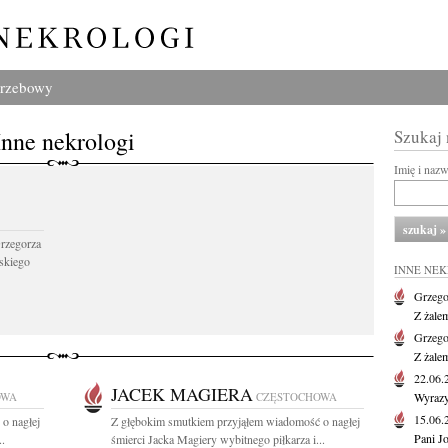
grzebowy
Inne nekrologi
Szukaj
Imię i naz
Grzegorza
skiego
INNE NE
Grzego
Z żale
Grzego
Z żale
22.06
JACEK MAGIERA
OWA
CZĘSTOCHOWA
Wyrazy
15.06
o nagłej
Z głębokim smutkiem przyjąłem wiadomość o nagłej
Pani J
..
śmierci Jacka Magiery wybitnego piłkarza i...