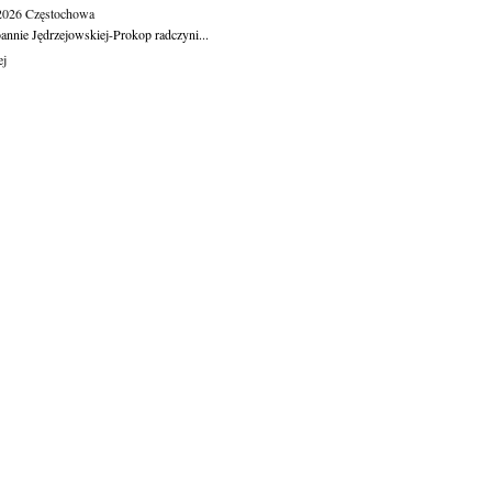
.2026
Częstochowa
oannie Jędrzejowskiej-Prokop radczyni...
ej