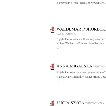
o śmierci dr. n. med. Dariusza Nowickiego..
WALDEMAR POHORECK
CZĘSTOCHOWA
Z głębokim żalem i smutkiem żegnamy nas
Kolegę Waldemara Pohoreckiego Rodzinie, 
i...
ANNA MIGALSKA
CZĘSTOC
Z głębokim smutkiem przyjąłem wiadomość
śmierci Anny Migalskiej radnej Miasta Cz
I...
ŁUCJA SZOTA
CZĘSTOCHOWA