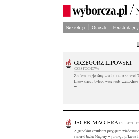
Nekrologi
Odeszli
Poradnik po
GRZEGORZ LIPOWSKI
CZĘSTOCHOWA
Z żalem przyjęliśmy wiadomość o śmierci 
Lipowskiego byłego wojewody częstochow
w...
JACEK MAGIERA
CZĘSTOCH
Z głębokim smutkiem przyjąłem wiadomość 
śmierci Jacka Magiery wybitnego piłkarza i.