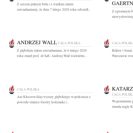
GAERT
Z sercem pełnym bólu i z wielkim żalem
zawiadamiamy, że dnia 7 lutego 2020 roku odszedł...
Z ogromnym bó
niewysłowiony
ANDRZEJ WALL
CAŁA POLSKA
CAŁA POLSK
Z głębokim żalem zawiadamiam, że 6 lutego 2020
Rektor i Sena
roku zmarł prof. dr hab. Andrzej Wall wieloletni...
Warszawie wraz
KATARZ
CAŁA POLSKA
CAŁA POLSK
Ani Kłoczowskiej wyrazy głębokiego współczucia z
Wspomnienie po
powodu śmierci Siostry koleżanki i...
zmarła nagle K