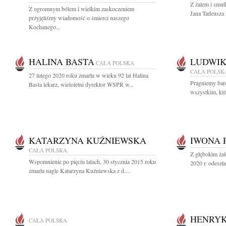
Z żalem i smut
Z ogromnym bólem i wielkim zaskoczeniem
Jana Tadeusza 
przyjęliśmy wiadomość o śmierci naszego
Kochanego...
HALINA BASTA
LUDWIK
CAŁA POLSKA
CAŁA POLSK
27 lutego 2020 roku zmarła w wieku 92 lat Halina
Pragniemy bar
Basta lekarz, wieloletni dyrektor WSPR w...
wszystkim, któr
KATARZYNA KUŹNIEWSKA
IWONA 
CAŁA POLSKA
Z głębokim ża
Wspomnienie po pięciu latach, 30 stycznia 2015 roku
2020 r. odeszł
zmarła nagle Katarzyna Kuźniewska z d....
HENRYK
CAŁA POLSKA