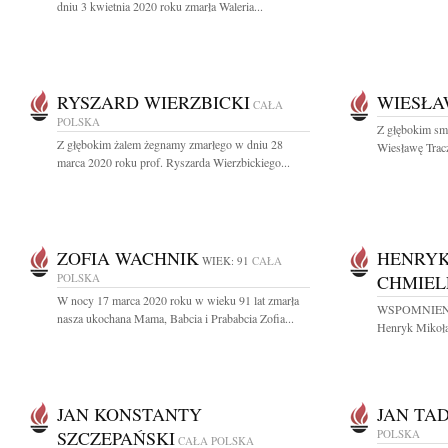
dniu 3 kwietnia 2020 roku zmarła Waleria...
RYSZARD WIERZBICKI
WIESŁA
CAŁA
POLSKA
Z głębokim sm
Z głębokim żalem żegnamy zmarłego w dniu 28
Wiesławę Trac
marca 2020 roku prof. Ryszarda Wierzbickiego...
ZOFIA WACHNIK
HENRYK
WIEK: 91
CAŁA
POLSKA
CHMIEL
W nocy 17 marca 2020 roku w wieku 91 lat zmarła
WSPOMNIENIE G
nasza ukochana Mama, Babcia i Prababcia Zofia...
Henryk Mikołaj
JAN KONSTANTY
JAN TA
SZCZEPAŃSKI
POLSKA
CAŁA POLSKA