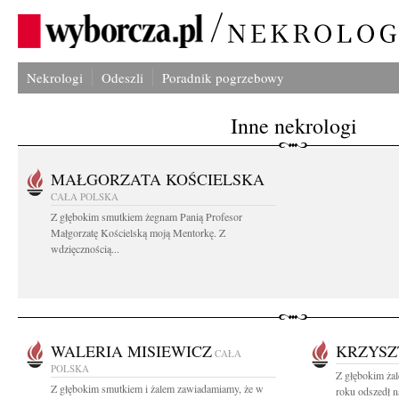
Nekrologi
Odeszli
Poradnik pogrzebowy
Inne nekrologi
MAŁGORZATA KOŚCIELSKA
CAŁA POLSKA
Z głębokim smutkiem żegnam Panią Profesor
Małgorzatę Kościelską moją Mentorkę. Z
wdzięcznością...
WALERIA MISIEWICZ
KRZYSZ
CAŁA
POLSKA
Z głębokim ża
Z głębokim smutkiem i żalem zawiadamiamy, że w
roku odszedł n