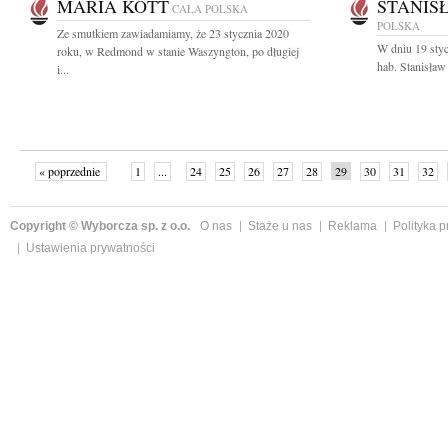
MARIA KOTT
STANIS
CAŁA POLSKA
POLSKA
Ze smutkiem zawiadamiamy, że 23 stycznia 2020
W dniu 19 styc
roku, w Redmond w stanie Waszyngton, po długiej
hab. Stanisław
i...
« poprzednie
1
...
24
25
26
27
28
29
30
31
32
»
Copyright © Wyborcza sp. z o.o.
O nas
Staże u nas
Reklama
Polityka 
Ustawienia prywatności