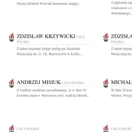
Z głębokim smu
Maciej Zieliński Prawnik humanista, mający...
wiadomość o śm
Wieloletniego..
ZDZISŁAW KRZYWICKI
ZDZISŁ
CAŁA
POLSKA
POLSKA
Z żalem żegnamy byłego pedagoga Akademii
Z żalem żegna
Muzycznej im. G. i K. Bacewiczów w Łodzi,...
Muzycznej im. 
ANDRZEJ MISIUK
MICHAŁ
CAŁA POLSKA
Z wielkim smutkiem zawiadamiamy, że w dniu 30
W dniu 26 kwie
kwietnia zmarł w Warszawie prof. Andrzej Misiuk...
Mentor, Przyja
CAŁA POLSKA
CAŁA POLSK