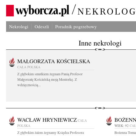
Nekrologi
Odeszli
Poradnik pogrzebowy
Inne nekrologi
MAŁGORZATA KOŚCIELSKA
CAŁA POLSKA
Z głębokim smutkiem żegnam Panią Profesor
Małgorzatę Kościelską moją Mentorkę. Z
wdzięcznością...
WACŁAW HRYNIEWICZ
BOŻEN
CAŁA
POLSKA
WIEK: 92
CAŁ
Z głębokim żalem żegnamy Księdza Profesora
Bożenna Toma