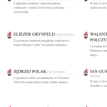
Z głębokim smutkiem i żalem przyjęliśmy
W dniu 22 kwie
wiadomość o śmierci Dr Krystyny Łybackiej
śmierci naszek
Absolwentki...
ELIEZER GRYNFELD
WALENT
CAŁA POLSKA
POŁCZ
Z ogromnym smutkiem przyjęliśmy wiadomość o
śmierci Eliezera "Lolka" Grynfelda Łodzianina,...
2 kwietnia 20
Walentyna Jant
lutego...
JĘDRZEJ POLAK
JAN GU
CAŁA POLSKA
POLSKA
Z ogromnym żalem zawiadamiamy, że 9 kwietnia
W dniu 15 kwie
2020 roku zmarł Jędrzej Polak wybitny tłumacz...
chorobie w wie