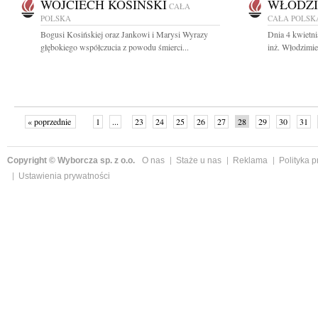
WOJCIECH KOSIŃSKI
WŁODZI
CAŁA
POLSKA
CAŁA POLSK
Bogusi Kosińskiej oraz Jankowi i Marysi Wyrazy
Dnia 4 kwietni
głębokiego współczucia z powodu śmierci...
inż. Włodzimi
« poprzednie
1
...
23
24
25
26
27
28
29
30
31
»
Copyright © Wyborcza sp. z o.o.
O nas
Staże u nas
Reklama
Polityka 
Ustawienia prywatności