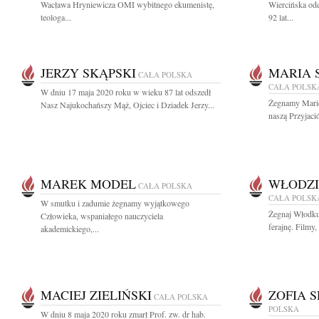
Wacława Hryniewicza OMI wybitnego ekumenistę,
Wiercińska od
teologa...
92 lat...
JERZY SKĄPSKI
MARIA 
CAŁA POLSKA
CAŁA POLSK
W dniu 17 maja 2020 roku w wieku 87 lat odszedł
Żegnamy Marię 
Nasz Najukochańszy Mąż, Ojciec i Dziadek Jerzy...
naszą Przyjació
MAREK MODEL
WŁODZI
CAŁA POLSKA
CAŁA POLSK
W smutku i zadumie żegnamy wyjątkowego
Żegnaj Włodku
Człowieka, wspaniałego nauczyciela
ferajnę. Filmy,
akademickiego,...
MACIEJ ZIELIŃSKI
ZOFIA 
CAŁA POLSKA
POLSKA
W dniu 8 maja 2020 roku zmarł Prof. zw. dr hab.