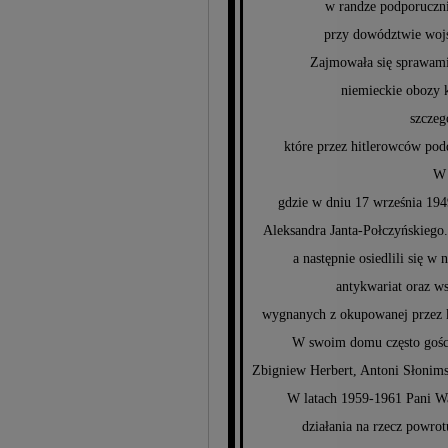
w randze podporuczni
przy dowództwie woj
Zajmowała się sprawami
niemieckie obozy k
szczeg
które przez hitlerowców p
W 
gdzie w dniu 17 września 1949
Aleksandra Janta-Połczyńskiego
a następnie osiedlili się w
antykwariat oraz ws
wygnanych z okupowanej przez k
W swoim domu często gościl
Zbigniew Herbert, Antoni Słonims
W latach 1959-1961 Pani W
działania na rzecz powr