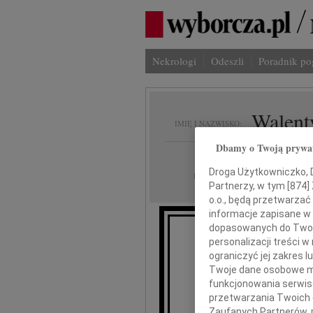
Nekrologi
Odeszli
Poradnik p
Walent
IMIĘ I NAZWISKO:
Dbamy o Twoją prywa
cała Polska
REGION:
Droga Użytkowniczko, Dr
17.04.2020
DATA EMISJI:
Partnerzy, w tym [
874
]
o.o., będą przetwarzać 
informacje zapisane w
dopasowanych do Twoich
personalizacji treści 
ograniczyć jej zakres
Twoje dane osobowe mo
2 kwietn
funkcjonowania serwisó
przetwarzania Twoich da
Zaufanych Partnerów, 