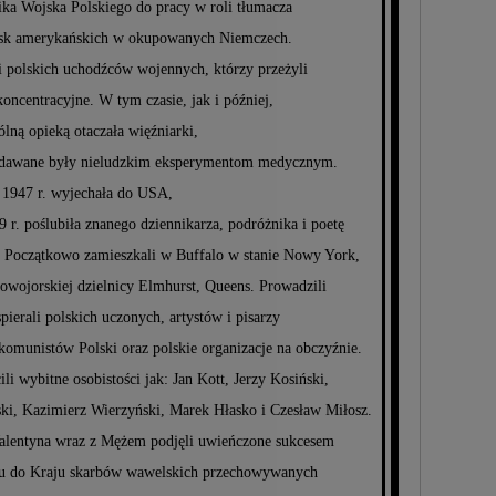
ka Wojska Polskiego do pracy w roli tłumacza
sk amerykańskich w okupowanych Niemczech.
 polskich uchodźców wojennych, którzy przeżyli
oncentracyjne. W tym czasie, jak i później,
ólną opieką otaczała więźniarki,
oddawane były nieludzkim eksperymentom medycznym.
1947 r. wyjechała do USA,
 r. poślubiła znanego dziennikarza, podróżnika i poetę
. Początkowo zamieszkali w Buffalo w stanie Nowy York,
 nowojorskiej dzielnicy Elmhurst, Queens. Prowadzili
pierali polskich uczonych, artystów i pisarzy
omunistów Polski oraz polskie organizacje na obczyźnie.
i wybitne osobistości jak: Jan Kott, Jerzy Kosiński,
ki, Kazimierz Wierzyński, Marek Hłasko i Czesław Miłosz.
alentyna wraz z Mężem podjęli uwieńczone sukcesem
otu do Kraju skarbów wawelskich przechowywanych