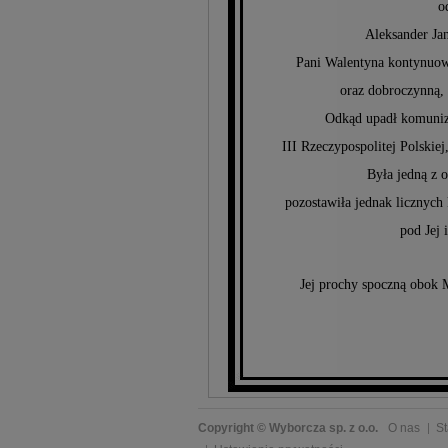
o
Aleksander Jan
Pani Walentyna kontynuował
oraz dobroczynną,
Odkąd upadł komuniz
III Rzeczypospolitej Polski
Była jedną z o
pozostawiła jednak licznych 
pod Jej 
Jej prochy spoczną obok
Copyright © Wyborcza sp. z o.o.
O nas
St