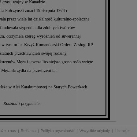
d czasu wojny w Kanadzie.
ta-Połczyński zmarł 19 sierpnia 1974 r.
a przez wiele lat działalność kulturalno-społeczną
 fundowała stypendia dla zdolnych twórców.
m, otrzymała szereg wyróżnień od suwerennej
ej, w tym m.in. Krzyż Komandorski Orderu Zasługi RP.
statnich przedstawicieli swojej rodziny,
kuzynów Męża i jeszcze liczniejsze grono osób wzięte
i Męża skrzydła na przestrzeni lat.
 Męża w Alei Katakumbowej na Starych Powązkach.
Rodzina i przyjaciele
aże u nas
Reklama
Polityka prywatnośći
Wszystkie artykuły
Licencje