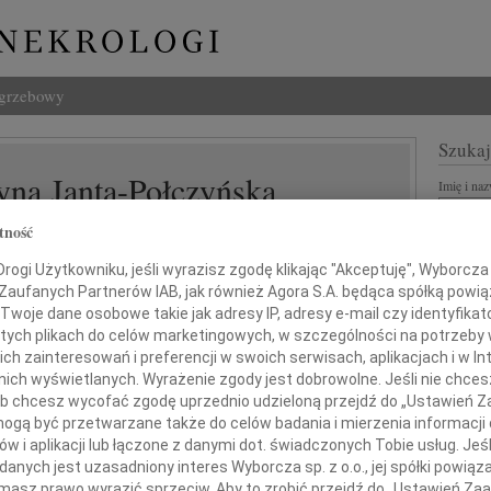
ogrzebowy
Szukaj
yna Janta-Połczyńska
Imię i na
tność
ogi Użytkowniku, jeśli wyrazisz zgodę klikając "Akceptuję", Wyborcza sp
 Zaufanych Partnerów IAB, jak również Agora S.A. będąca spółką powi
INNE NE
Twoje dane osobowe takie jak adresy IP, adresy e-mail czy identyfikato
Małgo
 tych plikach do celów marketingowych, w szczególności na potrzeby 
Z głę
 zainteresowań i preferencji w swoich serwisach, aplikacjach i w Int
Marta
w nich wyświetlanych. Wyrażenie zgody jest dobrowolne. Jeśli nie chce
Z głę
 lub chcesz wycofać zgodę uprzednio udzieloną przejdź do „Ustawień
Stani
gą być przetwarzane także do celów badania i mierzenia informacji
Z głę
ia 2020 r. w Nowym Jorku zmarła
w i aplikacji lub łączone z danymi dot. świadczonych Tobie usług. Jeś
Adam 
nych jest uzasadniony interes Wyborcza sp. z o.o., jej spółki powiąza
Zarzą
masz prawo wyrazić sprzeciw. Aby to zrobić przejdź do „Ustawień Z