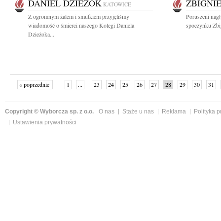
DANIEL DZIEŻOK
ZBIGNI
KATOWICE
Z ogromnym żalem i smutkiem przyjęliśmy
Poruszeni nagł
wiadomość o śmierci naszego Kolegi Daniela
spoczynku Zbi
Dzieżoka...
« poprzednie
1
...
23
24
25
26
27
28
29
30
31
»
Copyright © Wyborcza sp. z o.o.
O nas
Staże u nas
Reklama
Polityka 
Ustawienia prywatności