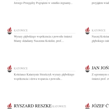
Jerzego Przegędzy Pogrążeni w smutku żegnamy...
przyjąłem wiad
KATOWICE
KATOWICE
Wyrazy głębokiego współczucia z powodu śmierci
Naszej Koleża
Mamy składamy Naszemu Koledze, prof....
głębokiego żal
JAN JO
KATOWICE
Koleżance Katarzynie Strzelczyk wyrazy głębokiego
Z ogromnym s
współczucia i słowa wsparcia z powodu...
śmierci prof. z
RYSZARD RESZKE
JÓZEF 
KATOWICE