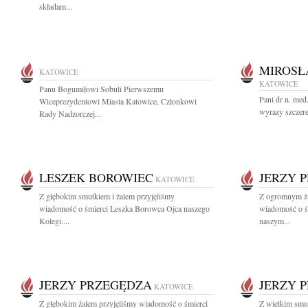
składam...
MIROSŁ
KATOWICE
KATOWICE
Panu Bogumiłowi Sobuli Pierwszemu
Pani dr n. med
Wiceprezydentowi Miasta Katowice, Członkowi
wyrazy szczere
Rady Nadzorczej...
LESZEK BOROWIEC
JERZY 
KATOWICE
Z głębokim smutkiem i żalem przyjęliśmy
Z ogromnym ża
wiadomość o śmierci Leszka Borowca Ojca naszego
wiadomość o ś
Kolegi....
naszym...
JERZY PRZEGĘDZA
JERZY 
KATOWICE
Z głębokim żalem przyjęliśmy wiadomość o śmierci
Z wielkim smut