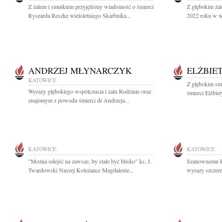
Z żalem i smutkiem przyjęliśmy wiadomość o śmierci
Z głębokim ża
Ryszarda Reszke wieloletniego Skarbnika...
2022 roku w wi
ANDRZEJ MŁYNARCZYK
ELŻBIE
KATOWICE
Z głębokim sm
Wyrazy głębokiego współczucia i żalu Rodzinie oraz
śmierci Elżbiet
znajomym z powodu śmierci dr Andrzeja...
KATOWICE
KATOWICE
"Można odejść na zawsze, by stale być blisko" ks. J.
Szanownemu P
Twardowski Naszej Koleżance Magdalenie...
wyrazy szczere