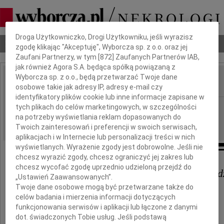
Dbamy o Twoją prywatność
Droga Użytkowniczko, Drogi Użytkowniku, jeśli wyrazisz
Nekrologi
Odeszli
Poradnik pogrzebowy
zgodę klikając "Akceptuję", Wyborcza sp. z o.o. oraz jej
Zaufani Partnerzy, w tym [
872
] Zaufanych Partnerów IAB,
jak również Agora S.A. będąca spółką powiązaną z
Wyborcza sp. z o.o., będą przetwarzać Twoje dane
osobowe takie jak adresy IP, adresy e-mail czy
IMIĘ I NAZWISKO:
identyfikatory plików cookie lub inne informacje zapisane w
Katowice
tych plikach do celów marketingowych, w szczególności
REGION:
na potrzeby wyświetlania reklam dopasowanych do
13.01.2023
DATA EMISJI:
Twoich zainteresowań i preferencji w swoich serwisach,
aplikacjach i w Internecie lub personalizacji treści w nich
wyświetlanych. Wyrażenie zgody jest dobrowolne. Jeśli nie
chcesz wyrazić zgody, chcesz ograniczyć jej zakres lub
chcesz wycofać zgodę uprzednio udzieloną przejdź do
Maciejowi Szpunarowi wraz z Rod
„Ustawień Zaawansowanych”.
Twoje dane osobowe mogą być przetwarzane także do
celów badania i mierzenia informacji dotyczących
serdeczne wyrazy współczucia
funkcjonowania serwisów i aplikacji lub łączone z danymi
z powodu śmierci
dot. świadczonych Tobie usług. Jeśli podstawą