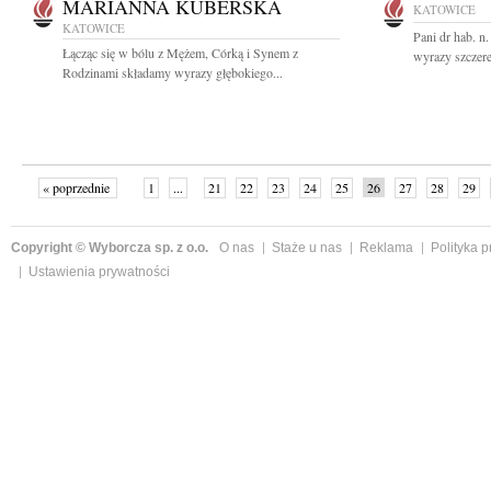
MARIANNA KUBERSKA
KATOWICE
KATOWICE
Pani dr hab. n
Łącząc się w bólu z Mężem, Córką i Synem z
wyrazy szczere
Rodzinami składamy wyrazy głębokiego...
« poprzednie
1
...
21
22
23
24
25
26
27
28
29
»
Copyright © Wyborcza sp. z o.o.
O nas
Staże u nas
Reklama
Polityka 
Ustawienia prywatności