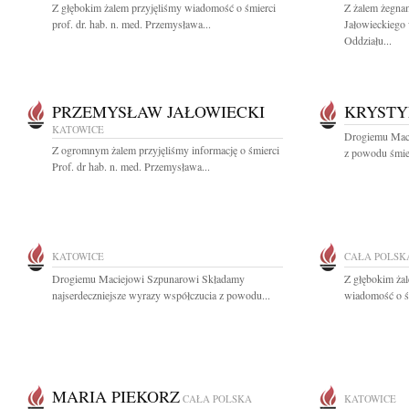
Z głębokim żalem przyjęliśmy wiadomość o śmierci
Z żalem żegna
prof. dr. hab. n. med. Przemysława...
Jałowieckiego 
Oddziału...
PRZEMYSŁAW JAŁOWIECKI
KRYSTY
KATOWICE
Drogiemu Maci
Z ogromnym żalem przyjęliśmy informację o śmierci
z powodu śmie
Prof. dr hab. n. med. Przemysława...
KATOWICE
CAŁA POLSK
Drogiemu Maciejowi Szpunarowi Składamy
Z głębokim żal
najserdeczniejsze wyrazy współczucia z powodu...
wiadomość o śm
MARIA PIEKORZ
CAŁA POLSKA
KATOWICE