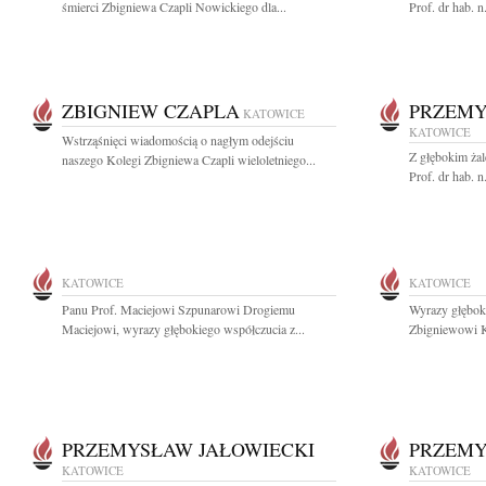
śmierci Zbigniewa Czapli Nowickiego dla...
Prof. dr hab. 
ZBIGNIEW CZAPLA
PRZEMY
KATOWICE
KATOWICE
Wstrząśnięci wiadomością o nagłym odejściu
Z głębokim ża
naszego Kolegi Zbigniewa Czapli wieloletniego...
Prof. dr hab. 
KATOWICE
KATOWICE
Panu Prof. Maciejowi Szpunarowi Drogiemu
Wyrazy głębok
Maciejowi, wyrazy głębokiego współczucia z...
Zbigniewowi K
PRZEMYSŁAW JAŁOWIECKI
PRZEMY
KATOWICE
KATOWICE